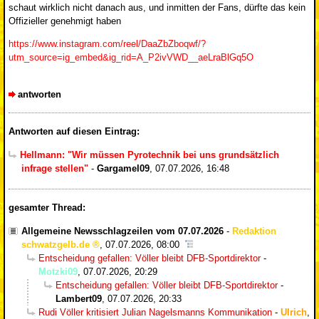
schaut wirklich nicht danach aus, und inmitten der Fans, dürfte das kein
Offizieller genehmigt haben
https://www.instagram.com/reel/DaaZbZboqwf/?
utm_source=ig_embed&ig_rid=A_P2ivVWD__aeLraBlGq5O
antworten
Antworten auf diesen Eintrag:
Hellmann: "Wir müssen Pyrotechnik bei uns grundsätzlich
infrage stellen"
-
Gargamel09
,
07.07.2026, 16:48
gesamter Thread:
Allgemeine Newsschlagzeilen vom 07.07.2026
-
Redaktion
schwatzgelb.de
,
07.07.2026, 08:00
Entscheidung gefallen: Völler bleibt DFB-Sportdirektor
-
Motzki09
,
07.07.2026, 20:29
Entscheidung gefallen: Völler bleibt DFB-Sportdirektor
-
Lambert09
,
07.07.2026, 20:33
Rudi Völler kritisiert Julian Nagelsmanns Kommunikation
-
Ulrich
,