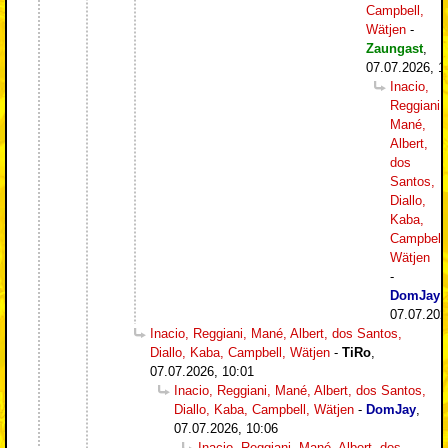
Campbell,
Wätjen
-
Zaungast
,
07.07.2026, 1
Inacio,
Reggiani,
Mané,
Albert,
dos
Santos,
Diallo,
Kaba,
Campbell,
Wätjen
-
DomJay
,
07.07.202
Inacio, Reggiani, Mané, Albert, dos Santos,
Diallo, Kaba, Campbell, Wätjen
-
TiRo
,
07.07.2026, 10:01
Inacio, Reggiani, Mané, Albert, dos Santos,
Diallo, Kaba, Campbell, Wätjen
-
DomJay
,
07.07.2026, 10:06
Inacio, Reggiani, Mané, Albert, dos