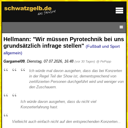
Hellmann: "Wir müssen Pyrotechnik bei uns
grundsätzlich infrage stellen"
(Fußball und Sport
allgemein)
Gargamel09
,
Dienstag, 07.07.2026, 16:48
(vor 30 Tagen)
@ PePopp
Ich würde mal davon ausgehen, dass das bei Konzerten
in der Regel Teil der Show ist, dementsprechend von
zertifizierten Personen durchgeführt wird und weniger von
den Zuschauern.
Ich würde davon ausgehen, dass du nicht viel
Konzerterfahrung hast.
Vielleicht auch einfach nicht auf den entsprechenden Konzerten...