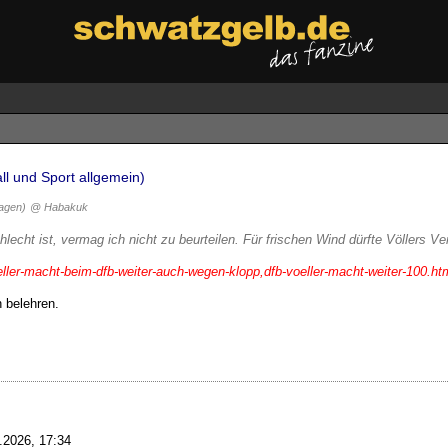
ll und Sport allgemein)
Tagen)
@ Habakuk
lecht ist, vermag ich nicht zu beurteilen. Für frischen Wind dürfte Völlers Ver
eller-macht-beim-dfb-weiter-auch-wegen-klopp,dfb-voeller-macht-weiter-100.ht
 belehren.
.2026, 17:34