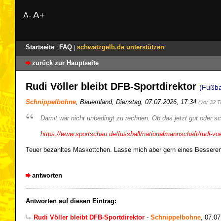
A+
A-
Startseite
FAQ
schwatzgelb.de unterstützen
|
|
zurück zur Hauptseite
Rudi Völler bleibt DFB-Sportdirektor
(Fußba
Schnippelbohne
,
Bauernland
,
Dienstag, 07.07.2026, 17:34
(vor 32 
Damit war nicht unbedingt zu rechnen. Ob das jetzt gut oder sch
https://www.sportschau.de/fussball/nationalmannschaft/rudi-vo
Teuer bezahltes Maskottchen. Lasse mich aber gern eines Besseren
antworten
Antworten auf diesen Eintrag:
Rudi Völler bleibt DFB-Sportdirektor
-
Schnippelbohne
,
07.07