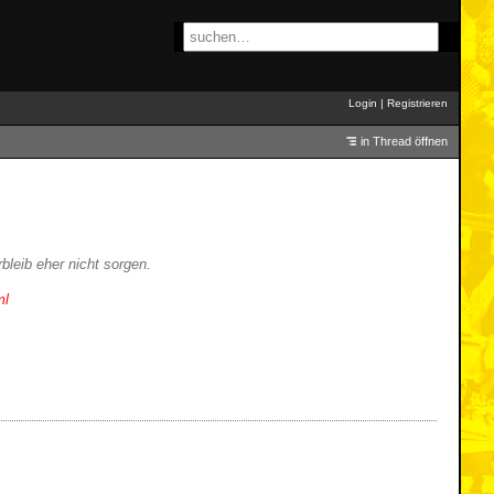
Login
|
Registrieren
in Thread öffnen
bleib eher nicht sorgen.
ml