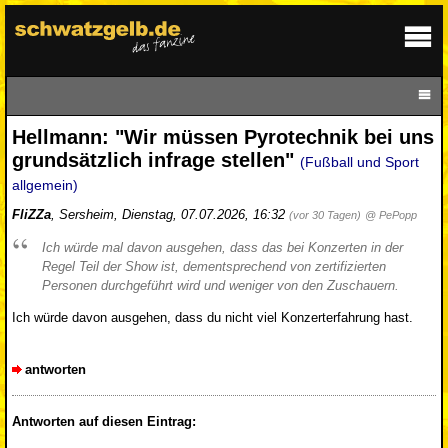
Hellmann: "Wir müssen Pyrotechnik bei uns
grundsätzlich infrage stellen"
(Fußball und Sport
allgemein)
FliZZa
,
Sersheim
,
Dienstag, 07.07.2026, 16:32
(vor 30 Tagen)
@ PePopp
Ich würde mal davon ausgehen, dass das bei Konzerten in der
Regel Teil der Show ist, dementsprechend von zertifizierten
Personen durchgeführt wird und weniger von den Zuschauern.
Ich würde davon ausgehen, dass du nicht viel Konzerterfahrung hast.
antworten
Antworten auf diesen Eintrag: