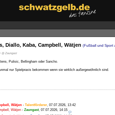
os, Diallo, Kaba, Campbell, Wätjen
(Fußball und Sport 
)
@ Zaungast
tens, Pulisic, Bellingham oder Sancho.
 nunmal nur Spielpraxis bekommen wenn sie wirklich außergewöhnlich sind.
mpbell, Wätjen
-
Talentförderer
,
07.07.2026, 13:42
mpbell, Wätjen
-
Zaungast
,
07.07.2026, 14:15