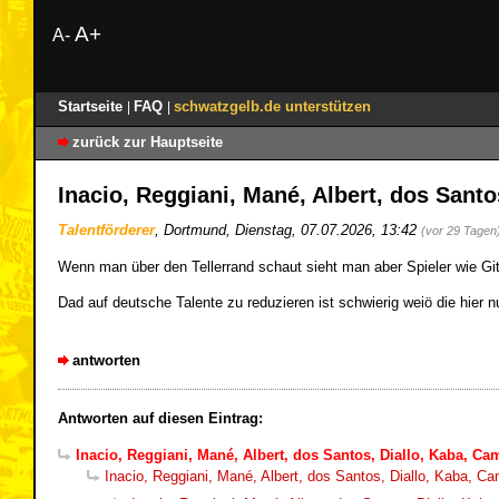
A+
A-
Startseite
FAQ
schwatzgelb.de unterstützen
|
|
zurück zur Hauptseite
Inacio, Reggiani, Mané, Albert, dos Sant
Talentförderer
,
Dortmund
,
Dienstag, 07.07.2026, 13:42
(vor 29 Tagen
Wenn man über den Tellerrand schaut sieht man aber Spieler wie Git
Dad auf deutsche Talente zu reduzieren ist schwierig weiö die hier
antworten
Antworten auf diesen Eintrag:
Inacio, Reggiani, Mané, Albert, dos Santos, Diallo, Kaba, Ca
Inacio, Reggiani, Mané, Albert, dos Santos, Diallo, Kaba, Ca