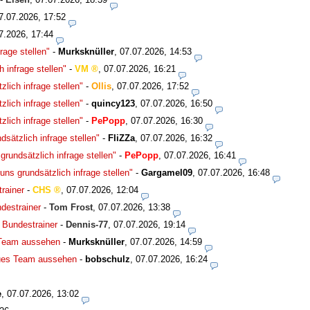
7.07.2026, 17:52
7.2026, 17:44
rage stellen"
-
Murksknüller
,
07.07.2026, 14:53
 infrage stellen"
-
VM
,
07.07.2026, 16:21
lich infrage stellen"
-
Ollis
,
07.07.2026, 17:52
lich infrage stellen"
-
quincy123
,
07.07.2026, 16:50
lich infrage stellen"
-
PePopp
,
07.07.2026, 16:30
sätzlich infrage stellen"
-
FliZZa
,
07.07.2026, 16:32
rundsätzlich infrage stellen"
-
PePopp
,
07.07.2026, 16:41
ns grundsätzlich infrage stellen"
-
Gargamel09
,
07.07.2026, 16:48
rainer
-
CHS
,
07.07.2026, 12:04
destrainer
-
Tom Frost
,
07.07.2026, 13:38
 Bundestrainer
-
Dennis-77
,
07.07.2026, 19:14
 Team aussehen
-
Murksknüller
,
07.07.2026, 14:59
eues Team aussehen
-
bobschulz
,
07.07.2026, 16:24
e
,
07.07.2026, 13:02