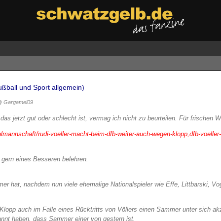
ußball und Sport allgemein)
 Gargamel09
as jetzt gut oder schlecht ist, vermag ich nicht zu beurteilen. Für frischen Wi
almannschaft/rudi-voeller-macht-beim-dfb-weiter-auch-wegen-klopp,dfb-voeller
 gern eines Besseren belehren.
 hat, nachdem nun viele ehemalige Nationalspieler wie Effe, Littbarski, Vog
 Klopp auch im Falle eines Rücktritts von Völlers einen Sammer unter sich a
annt haben, dass Sammer einer von gestern ist.