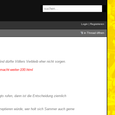
Login
|
Registrieren
in Thread öffnen
nd dürfte Völlers Verbleib eher nicht sorgen.
-macht-weiter-100.html
ts rufen, dann ist die Entscheidung ziemlich
kzeptieren würde, wer holt sich Sammer auch gerne