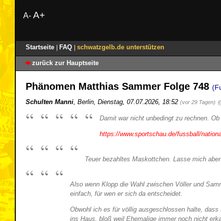
A+
A-
Startseite
FAQ
schwatzgelb.de unterstützen
|
|
zurück zur Hauptseite
Phänomen Matthias Sammer Folge 748
(F
Schulten Manni
,
Berlin
,
Dienstag, 07.07.2026, 18:52
(vor 29 Tagen)
@
Damit war nicht unbedingt zu rechnen. Ob d
https://www.sportschau.de/fussball/nation
Teuer bezahltes Maskottchen. Lasse mich aber
Also wenn Klopp die Wahl zwischen Völler und Sammer
einfach, für wen er sich da entscheidet.
Obwohl ich es für völlig ausgeschlossen halte, dass
ins Haus, bloß weil Ehemalige immer noch nicht erk