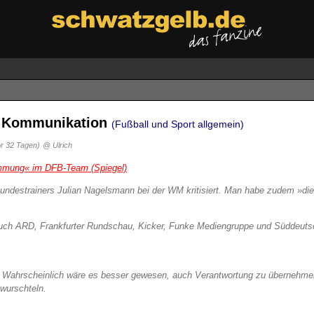
ns Kommunikation
(Fußball und Sport allgemein)
or 32 Tagen)
@ Ulrich
immung« im DFB-Team (Spiegel)
Bundestrainers Julian Nagelsmann bei der WM kritisiert. Man habe zudem »di
auch ARD, Frankfurter Rundschau, Kicker, Funke Mediengruppe und Süddeutsch
. Wahrscheinlich wäre es besser gewesen, auch Verantwortung zu übernehmen. 
wurschteln.