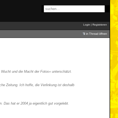
Login
|
Registrieren
in Thread öffnen
e Wucht und die Macht der Fotos« unterschätzt.
e Zeitung. Ich hoffe, die Verlinkung ist deshalb
Das hat er 2004 ja eigentlich gut vorgelebt.