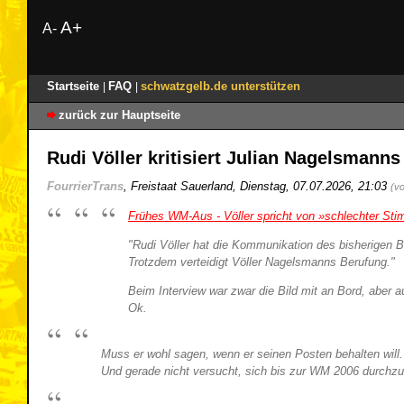
A+
A-
Startseite
FAQ
schwatzgelb.de unterstützen
|
|
zurück zur Hauptseite
Rudi Völler kritisiert Julian Nagelsman
FourrierTrans
,
Freistaat Sauerland
,
Dienstag, 07.07.2026, 21:03
(v
Frühes WM-Aus - Völler spricht von »schlechter St
"
Rudi Völler hat die Kommunikation des bisherigen 
Trotzdem verteidigt Völler Nagelsmanns Berufung.
"
Beim Interview war zwar die Bild mit an Bord, aber 
Ok.
Muss er wohl sagen, wenn er seinen Posten behalten will
Und gerade nicht versucht, sich bis zur WM 2006 durchzu