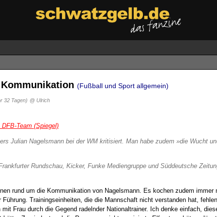
ns Kommunikation
(Fußball und Sport allgemein)
or 32 Tagen)
@ Ulrich
m DFB-Team (Spiegel)
ners Julian Nagelsmann bei der WM kritisiert. Man habe zudem »die Wucht un
Frankfurter Rundschau, Kicker, Funke Mediengruppe und Süddeutsche Zeitung.
ationen rund um die Kommunikation von Nagelsmann. Es kochen zudem immer 
 Führung. Trainingseinheiten, die die Mannschaft nicht verstanden hat, fehl
 Frau durch die Gegend radelnder Nationaltrainer. Ich denke einfach, diese