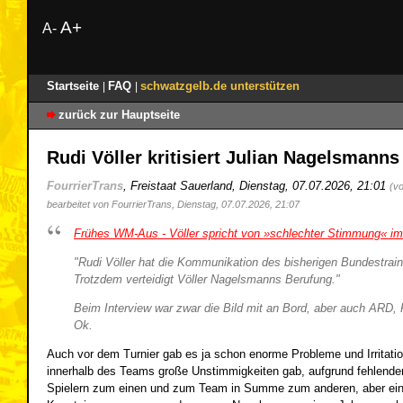
A+
A-
Startseite
FAQ
schwatzgelb.de unterstützen
|
|
zurück zur Hauptseite
Rudi Völler kritisiert Julian Nagelsman
FourrierTrans
,
Freistaat Sauerland
,
Dienstag, 07.07.2026, 21:01
(v
bearbeitet von FourrierTrans, Dienstag, 07.07.2026, 21:07
Frühes WM-Aus - Völler spricht von »schlechter Stimmung« i
"
Rudi Völler hat die Kommunikation des bisherigen Bundestrai
Trotzdem verteidigt Völler Nagelsmanns Berufung.
"
Beim Interview war zwar die Bild mit an Bord, aber auch ARD, 
Ok.
Auch vor dem Turnier gab es ja schon enorme Probleme und Irrit
innerhalb des Teams große Unstimmigkeiten gab, aufgrund fehlender
Spielern zum einen und zum Team in Summe zum anderen, aber ein mit