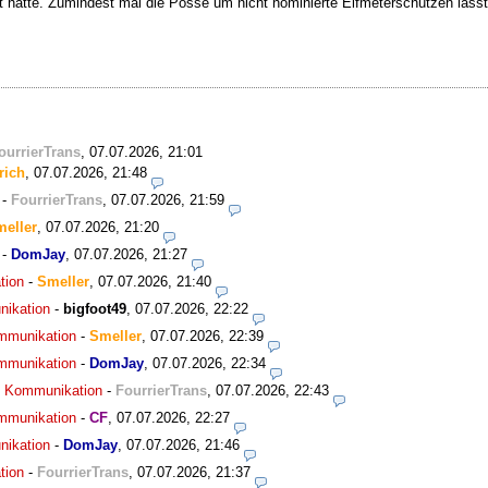
te. Zumindest mal die Posse um nicht nominierte Elfmeterschützen lässt da
ourrierTrans
,
07.07.2026, 21:01
rich
,
07.07.2026, 21:48
-
FourrierTrans
,
07.07.2026, 21:59
eller
,
07.07.2026, 21:20
-
DomJay
,
07.07.2026, 21:27
tion
-
Smeller
,
07.07.2026, 21:40
nikation
-
bigfoot49
,
07.07.2026, 22:22
ommunikation
-
Smeller
,
07.07.2026, 22:39
ommunikation
-
DomJay
,
07.07.2026, 22:34
ns Kommunikation
-
FourrierTrans
,
07.07.2026, 22:43
ommunikation
-
CF
,
07.07.2026, 22:27
nikation
-
DomJay
,
07.07.2026, 21:46
tion
-
FourrierTrans
,
07.07.2026, 21:37