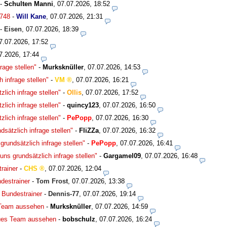
-
Schulten Manni
,
07.07.2026, 18:52
748
-
Will Kane
,
07.07.2026, 21:31
-
Eisen
,
07.07.2026, 18:39
7.07.2026, 17:52
7.2026, 17:44
rage stellen"
-
Murksknüller
,
07.07.2026, 14:53
 infrage stellen"
-
VM
,
07.07.2026, 16:21
lich infrage stellen"
-
Ollis
,
07.07.2026, 17:52
lich infrage stellen"
-
quincy123
,
07.07.2026, 16:50
lich infrage stellen"
-
PePopp
,
07.07.2026, 16:30
sätzlich infrage stellen"
-
FliZZa
,
07.07.2026, 16:32
rundsätzlich infrage stellen"
-
PePopp
,
07.07.2026, 16:41
ns grundsätzlich infrage stellen"
-
Gargamel09
,
07.07.2026, 16:48
rainer
-
CHS
,
07.07.2026, 12:04
destrainer
-
Tom Frost
,
07.07.2026, 13:38
 Bundestrainer
-
Dennis-77
,
07.07.2026, 19:14
 Team aussehen
-
Murksknüller
,
07.07.2026, 14:59
eues Team aussehen
-
bobschulz
,
07.07.2026, 16:24