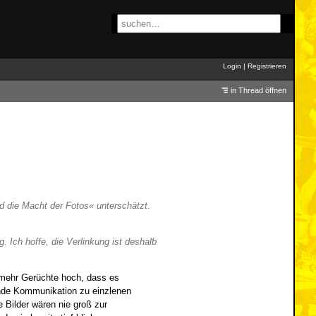
Login
|
Registrieren
in Thread öffnen
d die Macht der Fotos« unterschätzt.
 Ich hoffe, die Verlinkung ist deshalb
mehr Gerüchte hoch, dass es
ende Kommunikation zu einzlenen
 Bilder wären nie groß zur