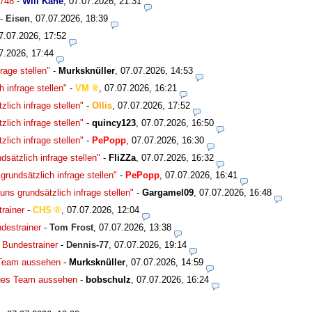
748
-
Will Kane
,
07.07.2026, 21:31
-
Eisen
,
07.07.2026, 18:39
7.07.2026, 17:52
7.2026, 17:44
rage stellen"
-
Murksknüller
,
07.07.2026, 14:53
 infrage stellen"
-
VM
,
07.07.2026, 16:21
lich infrage stellen"
-
Ollis
,
07.07.2026, 17:52
lich infrage stellen"
-
quincy123
,
07.07.2026, 16:50
lich infrage stellen"
-
PePopp
,
07.07.2026, 16:30
sätzlich infrage stellen"
-
FliZZa
,
07.07.2026, 16:32
rundsätzlich infrage stellen"
-
PePopp
,
07.07.2026, 16:41
ns grundsätzlich infrage stellen"
-
Gargamel09
,
07.07.2026, 16:48
rainer
-
CHS
,
07.07.2026, 12:04
destrainer
-
Tom Frost
,
07.07.2026, 13:38
 Bundestrainer
-
Dennis-77
,
07.07.2026, 19:14
 Team aussehen
-
Murksknüller
,
07.07.2026, 14:59
eues Team aussehen
-
bobschulz
,
07.07.2026, 16:24