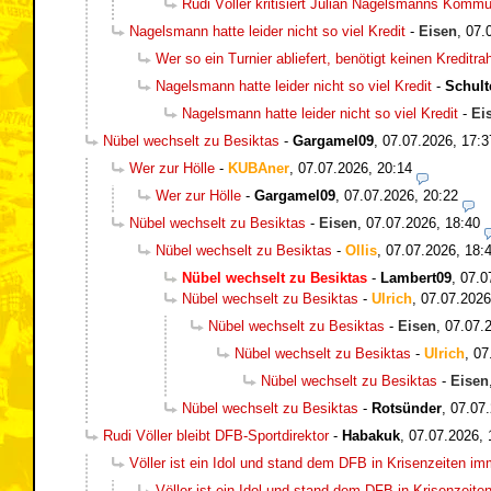
Rudi Völler kritisiert Julian Nagelsmanns Kommu
Nagelsmann hatte leider nicht so viel Kredit
-
Eisen
,
07.
Wer so ein Turnier abliefert, benötigt keinen Kreditr
Nagelsmann hatte leider nicht so viel Kredit
-
Schult
Nagelsmann hatte leider nicht so viel Kredit
-
Ei
Nübel wechselt zu Besiktas
-
Gargamel09
,
07.07.2026, 17:3
Wer zur Hölle
-
KUBAner
,
07.07.2026, 20:14
Wer zur Hölle
-
Gargamel09
,
07.07.2026, 20:22
Nübel wechselt zu Besiktas
-
Eisen
,
07.07.2026, 18:40
Nübel wechselt zu Besiktas
-
Ollis
,
07.07.2026, 18:
Nübel wechselt zu Besiktas
-
Lambert09
,
07.0
Nübel wechselt zu Besiktas
-
Ulrich
,
07.07.2026
Nübel wechselt zu Besiktas
-
Eisen
,
07.07.
Nübel wechselt zu Besiktas
-
Ulrich
,
07
Nübel wechselt zu Besiktas
-
Eisen
Nübel wechselt zu Besiktas
-
Rotsünder
,
07.07.
Rudi Völler bleibt DFB-Sportdirektor
-
Habakuk
,
07.07.2026, 
Völler ist ein Idol und stand dem DFB in Krisenzeiten i
Völler ist ein Idol und stand dem DFB in Krisenzeit