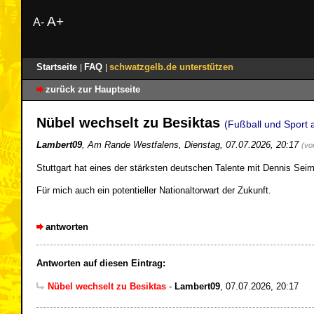
A+
A-
Startseite
FAQ
schwatzgelb.de unterstützen
|
|
zurück zur Hauptseite
Nübel wechselt zu Besiktas
(Fußball und Sport 
Lambert09
,
Am Rande Westfalens
,
Dienstag, 07.07.2026, 20:17
(vo
Stuttgart hat eines der stärksten deutschen Talente mit Dennis Se
Für mich auch ein potentieller Nationaltorwart der Zukunft.
antworten
Antworten auf diesen Eintrag:
Nübel wechselt zu Besiktas
-
Lambert09
,
07.07.2026, 20:17