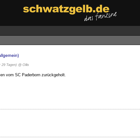
allgemein)
r 29 Tagen)
@ Ollis
imen vom SC Paderborn zurückgeholt.