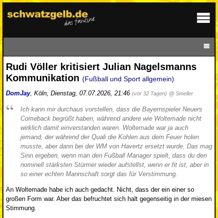
Rudi Völler kritisiert Julian Nagelsmanns
Kommunikation
(Fußball und Sport allgemein)
DomJay
,
Köln
,
Dienstag, 07.07.2026, 21:46
(vor 32 Tagen)
@ Smeller
Ich kann mir durchaus vorstellen, dass die Bayernspieler Neuers
Comeback begrüßt haben, während andere wie Woltemade nicht
wirklich damit einverstanden waren. Woltemade war ja auch
jemand, der während der Quali die Kohlen aus dem Feuer holen
musste, aber dann bei der WM von Havertz ersetzt wurde. Das mag
Sinn ergeben, wenn man den Fußball Manager spielt, dass du den
nominell stärksten Stürmer wieder aufstellst, wenn er fit ist, aber in
so einer echten Mannschaft sorgt das für Verstimmung.
An Woltemade habe ich auch gedacht. Nicht, dass der ein einer so
großen Form war. Aber das befruchtet sich halt gegenseitig in der miesen
Stimmung.