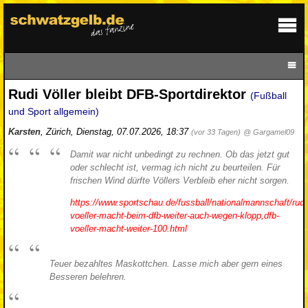
Rudi Völler bleibt DFB-Sportdirektor
(Fußball
und Sport allgemein)
Karsten
,
Zürich
,
Dienstag, 07.07.2026, 18:37
(vor 33 Tagen)
@ Gargamel09
Damit war nicht unbedingt zu rechnen. Ob das jetzt gut
oder schlecht ist, vermag ich nicht zu beurteilen. Für
frischen Wind dürfte Völlers Verbleib eher nicht sorgen.
https://www.sportschau.de/fussball/nationalmannschaft/rudi
voeller-macht-beim-dfb-weiter-auch-wegen-klopp,dfb-
voeller-macht-weiter-100.html
Teuer bezahltes Maskottchen. Lasse mich aber gern eines
Besseren belehren.