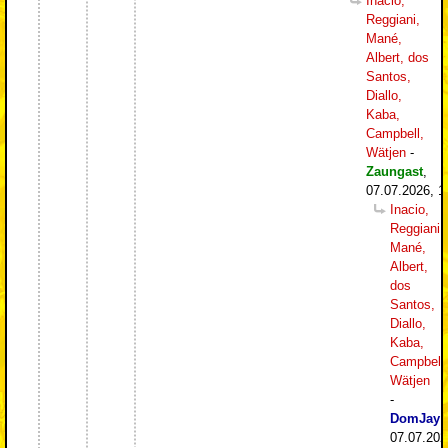
Inacio,
Reggiani,
Mané,
Albert, dos
Santos,
Diallo,
Kaba,
Campbell,
Wätjen
-
Zaungast
,
07.07.2026, 1
Inacio,
Reggiani,
Mané,
Albert,
dos
Santos,
Diallo,
Kaba,
Campbell,
Wätjen
-
DomJay
,
07.07.202