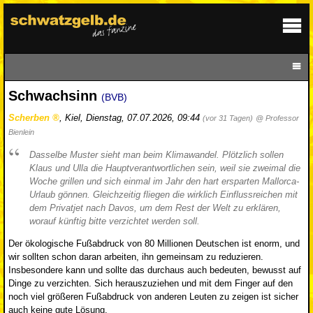
Schwachsinn
(BVB)
Scherben
,
Kiel
,
Dienstag, 07.07.2026, 09:44
(vor 31 Tagen)
@ Professor
Bienlein
Dasselbe Muster sieht man beim Klimawandel. Plötzlich sollen
Klaus und Ulla die Hauptverantwortlichen sein, weil sie zweimal die
Woche grillen und sich einmal im Jahr den hart ersparten Mallorca-
Urlaub gönnen. Gleichzeitig fliegen die wirklich Einflussreichen mit
dem Privatjet nach Davos, um dem Rest der Welt zu erklären,
worauf künftig bitte verzichtet werden soll.
Der ökologische Fußabdruck von 80 Millionen Deutschen ist enorm, und
wir sollten schon daran arbeiten, ihn gemeinsam zu reduzieren.
Insbesondere kann und sollte das durchaus auch bedeuten, bewusst auf
Dinge zu verzichten. Sich herauszuziehen und mit dem Finger auf den
noch viel größeren Fußabdruck von anderen Leuten zu zeigen ist sicher
auch keine gute Lösung.