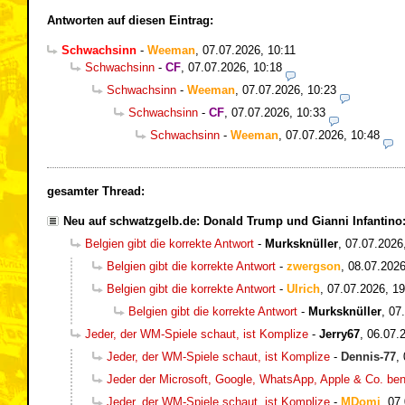
Antworten auf diesen Eintrag:
Schwachsinn
-
Weeman
,
07.07.2026, 10:11
Schwachsinn
-
CF
,
07.07.2026, 10:18
Schwachsinn
-
Weeman
,
07.07.2026, 10:23
Schwachsinn
-
CF
,
07.07.2026, 10:33
Schwachsinn
-
Weeman
,
07.07.2026, 10:48
gesamter Thread:
Neu auf schwatzgelb.de: Donald Trump und Gianni Infantin
Belgien gibt die korrekte Antwort
-
Murksknüller
,
07.07.2026
Belgien gibt die korrekte Antwort
-
zwergson
,
08.07.2026
Belgien gibt die korrekte Antwort
-
Ulrich
,
07.07.2026, 19
Belgien gibt die korrekte Antwort
-
Murksknüller
,
07
Jeder, der WM-Spiele schaut, ist Komplize
-
Jerry67
,
06.07.
Jeder, der WM-Spiele schaut, ist Komplize
-
Dennis-77
,
Jeder der Microsoft, Google, WhatsApp, Apple & Co. be
Jeder, der WM-Spiele schaut, ist Komplize
-
MDomi
,
07.