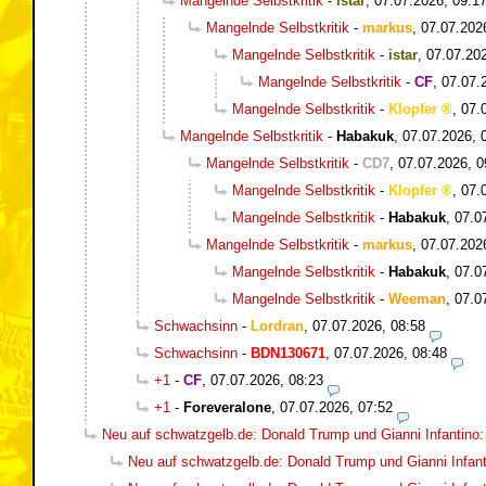
Mangelnde Selbstkritik
-
istar
,
07.07.2026, 09:1
Mangelnde Selbstkritik
-
markus
,
07.07.202
Mangelnde Selbstkritik
-
istar
,
07.07.20
Mangelnde Selbstkritik
-
CF
,
07.07.
Mangelnde Selbstkritik
-
Klopfer
,
07.
Mangelnde Selbstkritik
-
Habakuk
,
07.07.2026, 
Mangelnde Selbstkritik
-
CD7
,
07.07.2026, 0
Mangelnde Selbstkritik
-
Klopfer
,
07.
Mangelnde Selbstkritik
-
Habakuk
,
07.0
Mangelnde Selbstkritik
-
markus
,
07.07.202
Mangelnde Selbstkritik
-
Habakuk
,
07.0
Mangelnde Selbstkritik
-
Weeman
,
07.0
Schwachsinn
-
Lordran
,
07.07.2026, 08:58
Schwachsinn
-
BDN130671
,
07.07.2026, 08:48
+1
-
CF
,
07.07.2026, 08:23
+1
-
Foreveralone
,
07.07.2026, 07:52
Neu auf schwatzgelb.de: Donald Trump und Gianni Infantino
Neu auf schwatzgelb.de: Donald Trump und Gianni Infan