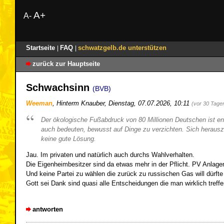
A+
A-
Startseite
FAQ
schwatzgelb.de unterstützen
|
|
zurück zur Hauptseite
Schwachsinn
(BVB)
Weeman
,
Hinterm Knauber
,
Dienstag, 07.07.2026, 10:11
(vor 30 Tage
Der ökologische Fußabdruck von 80 Millionen Deutschen ist en
auch bedeuten, bewusst auf Dinge zu verzichten. Sich herausz
keine gute Lösung.
Jau. Im privaten und natürlich auch durchs Wahlverhalten.
Die Eigenheimbesitzer sind da etwas mehr in der Pflicht. PV Anlagen
Und keine Partei zu wählen die zurück zu russischen Gas will dürfte
Gott sei Dank sind quasi alle Entscheidungen die man wirklich treffe
antworten