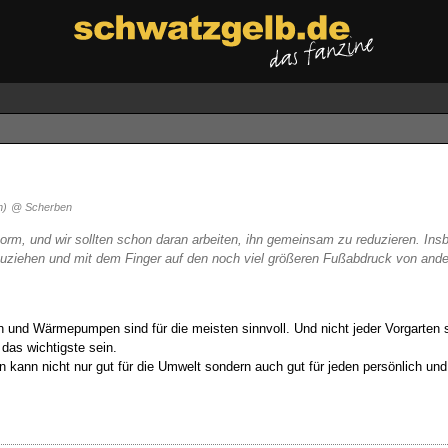
n)
@ Scherben
orm, und wir sollten schon daran arbeiten, ihn gemeinsam zu reduzieren. Ins
uziehen und mit dem Finger auf den noch viel größeren Fußabdruck von ander
 und Wärmepumpen sind für die meisten sinnvoll. Und nicht jeder Vorgarten s
 das wichtigste sein.
n kann nicht nur gut für die Umwelt sondern auch gut für jeden persönlich und