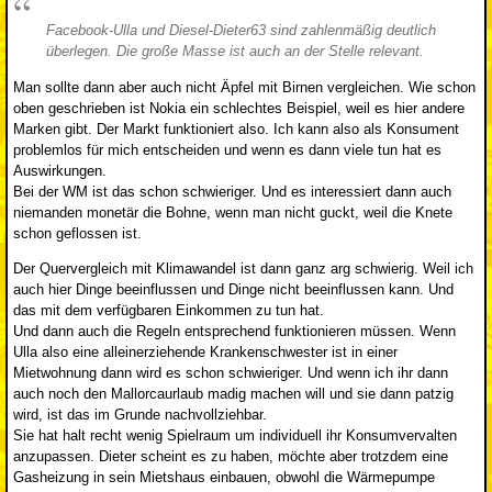
Facebook-Ulla und Diesel-Dieter63 sind zahlenmäßig deutlich
überlegen. Die große Masse ist auch an der Stelle relevant.
Man sollte dann aber auch nicht Äpfel mit Birnen vergleichen. Wie schon
oben geschrieben ist Nokia ein schlechtes Beispiel, weil es hier andere
Marken gibt. Der Markt funktioniert also. Ich kann also als Konsument
problemlos für mich entscheiden und wenn es dann viele tun hat es
Auswirkungen.
Bei der WM ist das schon schwieriger. Und es interessiert dann auch
niemanden monetär die Bohne, wenn man nicht guckt, weil die Knete
schon geflossen ist.
Der Quervergleich mit Klimawandel ist dann ganz arg schwierig. Weil ich
auch hier Dinge beeinflussen und Dinge nicht beeinflussen kann. Und
das mit dem verfügbaren Einkommen zu tun hat.
Und dann auch die Regeln entsprechend funktionieren müssen. Wenn
Ulla also eine alleinerziehende Krankenschwester ist in einer
Mietwohnung dann wird es schon schwieriger. Und wenn ich ihr dann
auch noch den Mallorcaurlaub madig machen will und sie dann patzig
wird, ist das im Grunde nachvollziehbar.
Sie hat halt recht wenig Spielraum um individuell ihr Konsumvervalten
anzupassen. Dieter scheint es zu haben, möchte aber trotzdem eine
Gasheizung in sein Mietshaus einbauen, obwohl die Wärmepumpe