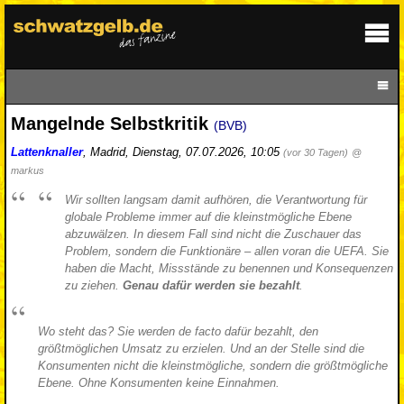
Mangelnde Selbstkritik
(BVB)
Lattenknaller
,
Madrid
,
Dienstag, 07.07.2026, 10:05
(vor 30 Tagen)
@
markus
Wir sollten langsam damit aufhören, die Verantwortung für
globale Probleme immer auf die kleinstmögliche Ebene
abzuwälzen. In diesem Fall sind nicht die Zuschauer das
Problem, sondern die Funktionäre – allen voran die UEFA. Sie
haben die Macht, Missstände zu benennen und Konsequenzen
zu ziehen.
Genau dafür werden sie bezahlt
.
Wo steht das? Sie werden de facto dafür bezahlt, den
größtmöglichen Umsatz zu erzielen. Und an der Stelle sind die
Konsumenten nicht die kleinstmögliche, sondern die größtmögliche
Ebene. Ohne Konsumenten keine Einnahmen.