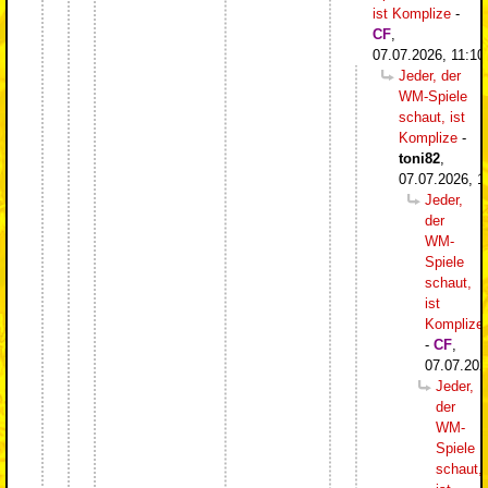
ist Komplize
-
CF
,
07.07.2026, 11:10
Jeder, der
WM-Spiele
schaut, ist
Komplize
-
toni82
,
07.07.2026, 1
Jeder,
der
WM-
Spiele
schaut,
ist
Komplize
-
CF
,
07.07.202
Jeder,
der
WM-
Spiele
schaut,