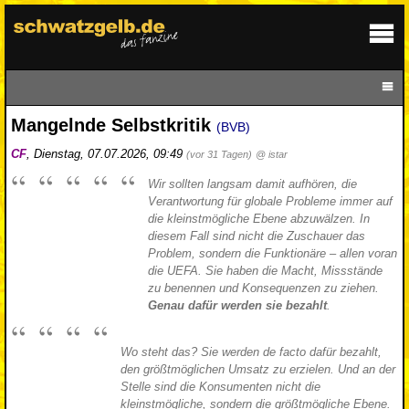
Mangelnde Selbstkritik
(BVB)
CF
,
Dienstag, 07.07.2026, 09:49
(vor 31 Tagen)
@ istar
Wir sollten langsam damit aufhören, die
Verantwortung für globale Probleme immer auf
die kleinstmögliche Ebene abzuwälzen. In
diesem Fall sind nicht die Zuschauer das
Problem, sondern die Funktionäre – allen voran
die UEFA. Sie haben die Macht, Missstände
zu benennen und Konsequenzen zu ziehen.
Genau dafür werden sie bezahlt
.
Wo steht das? Sie werden de facto dafür bezahlt,
den größtmöglichen Umsatz zu erzielen. Und an der
Stelle sind die Konsumenten nicht die
kleinstmögliche, sondern die größtmögliche Ebene.