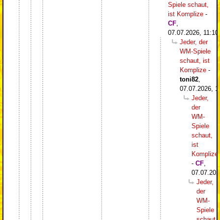
Spiele schaut,
ist Komplize
-
CF
,
07.07.2026, 11:10
Jeder, der
WM-Spiele
schaut, ist
Komplize
-
toni82
,
07.07.2026, 1
Jeder,
der
WM-
Spiele
schaut,
ist
Komplize
-
CF
,
07.07.202
Jeder,
der
WM-
Spiele
schaut,