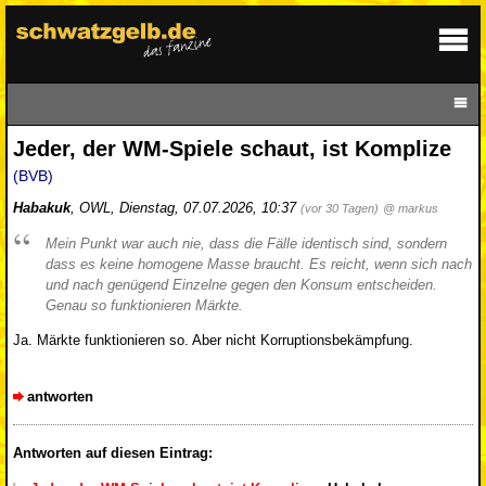
Jeder, der WM-Spiele schaut, ist Komplize
(BVB)
Habakuk
,
OWL
,
Dienstag, 07.07.2026, 10:37
(vor 30 Tagen)
@ markus
Mein Punkt war auch nie, dass die Fälle identisch sind, sondern
dass es keine homogene Masse braucht. Es reicht, wenn sich nach
und nach genügend Einzelne gegen den Konsum entscheiden.
Genau so funktionieren Märkte.
Ja. Märkte funktionieren so. Aber nicht Korruptionsbekämpfung.
antworten
Antworten auf diesen Eintrag: