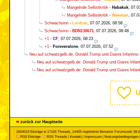
Mangelnde Selbstkritik
-
Habakuk
,
07.0
Mangelnde Selbstkritik
-
Weeman
,
07.0
Schwachsinn
-
Lordran
,
07.07.2026, 08:58
Schwachsinn
-
BDN130671
,
07.07.2026, 08:48
+1
-
CF
,
07.07.2026, 08:23
+1
-
Foreveralone
,
07.07.2026, 07:52
Neu auf schwatzgelb.de: Donald Trump und Gianni Infantino
Neu auf schwatzgelb.de: Donald Trump und Gianni Infan
Neu auf schwatzgelb.de: Donald Trump und Gianni Infan
zurück zur Hauptseite
1604019 Einträge in 17165 Threads, 14405 registrierte Benutzer Forumszeit: 08.
RSS Einträge
RSS Threads
|
Kontakt
|
Impressum
|
Nutzungsbedingungen