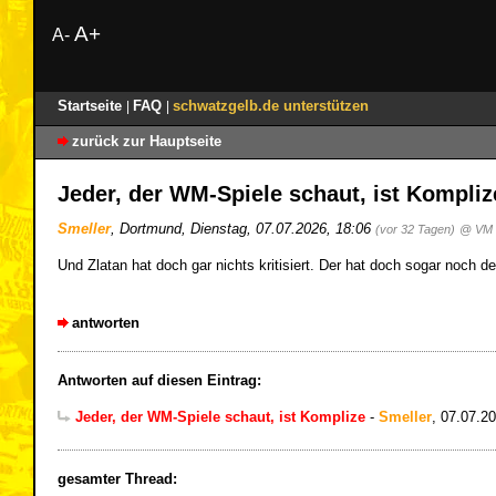
A+
A-
Startseite
FAQ
schwatzgelb.de unterstützen
|
|
zurück zur Hauptseite
Jeder, der WM-Spiele schaut, ist Kompli
Smeller
,
Dortmund
,
Dienstag, 07.07.2026, 18:06
(vor 32 Tagen)
@ VM
Und Zlatan hat doch gar nichts kritisiert. Der hat doch sogar noch 
antworten
Antworten auf diesen Eintrag:
Jeder, der WM-Spiele schaut, ist Komplize
-
Smeller
,
07.07.20
gesamter Thread: