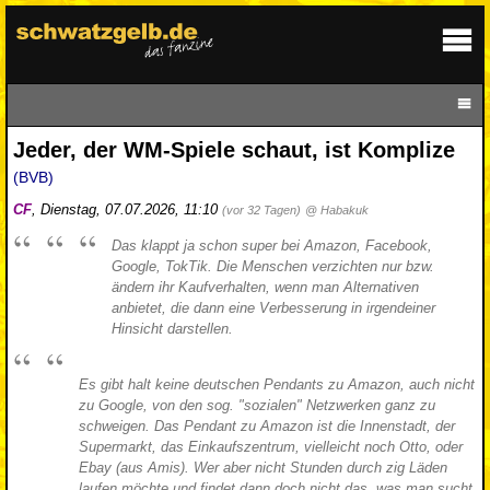
Jeder, der WM-Spiele schaut, ist Komplize
(BVB)
CF
,
Dienstag, 07.07.2026, 11:10
(vor 32 Tagen)
@ Habakuk
Das klappt ja schon super bei Amazon, Facebook,
Google, TokTik. Die Menschen verzichten nur bzw.
ändern ihr Kaufverhalten, wenn man Alternativen
anbietet, die dann eine Verbesserung in irgendeiner
Hinsicht darstellen.
Es gibt halt keine deutschen Pendants zu Amazon, auch nicht
zu Google, von den sog. "sozialen" Netzwerken ganz zu
schweigen. Das Pendant zu Amazon ist die Innenstadt, der
Supermarkt, das Einkaufszentrum, vielleicht noch Otto, oder
Ebay (aus Amis). Wer aber nicht Stunden durch zig Läden
laufen möchte und findet dann doch nicht das, was man sucht