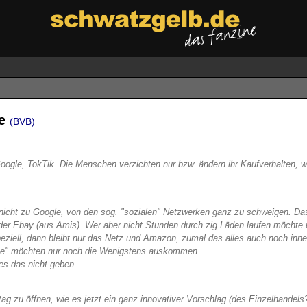
ze
(BVB)
ogle, TokTik. Die Menschen verzichten nur bzw. ändern ihr Kaufverhalten, we
nicht zu Google, von den sog. "sozialen" Netzwerken ganz zu schweigen. Das
oder Ebay (aus Amis). Wer aber nicht Stunden durch zig Läden laufen möchte
peziell, dann bleibt nur das Netz und Amazon, zumal das alles auch noch inne
"ohne" möchten nur noch die Wenigstens auskommen.
es das nicht geben.
g zu öffnen, wie es jetzt ein ganz innovativer Vorschlag (des Einzelhandels?)