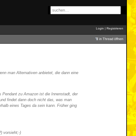
Login
|
Registrieren
in Thread öffnen
nn man Alternativen anbietet, die dann eine
 Pendant zu Amazon ist die Innenstadt, der
 und findet dann doch nicht das, was man
rhalb eines Tages da sein kann. Früher ging
 vorsieht;-)