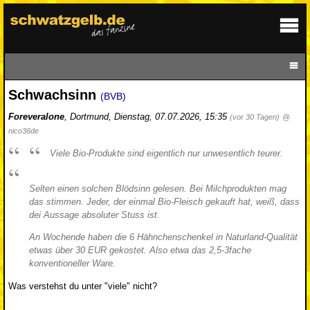
Schwachsinn
(BVB)
Foreveralone
,
Dortmund
,
Dienstag, 07.07.2026, 15:35
(vor 30 Tagen)
@
nico36de
Viele Bio-Produkte sind eigentlich nur unwesentlich teurer.
Selten einen solchen Blödsinn gelesen. Bei Milchprodukten mag
das stimmen. Jeder, der einmal Bio-Fleisch gekauft hat, weiß, dass
dei Aussage absoluter Stuss ist.
An Wochende haben die 6 Hähnchenschenkel in Naturland-Qualität
etwas über 30 EUR gekostet. Also etwa das 2,5-3fache
konventioneller Ware.
Was verstehst du unter "viele" nicht?