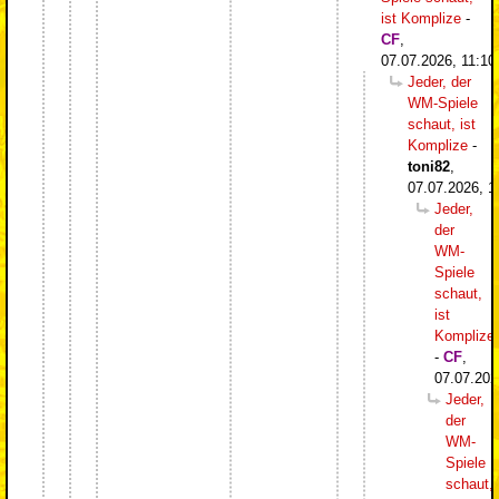
ist Komplize
-
CF
,
07.07.2026, 11:10
Jeder, der
WM-Spiele
schaut, ist
Komplize
-
toni82
,
07.07.2026, 1
Jeder,
der
WM-
Spiele
schaut,
ist
Komplize
-
CF
,
07.07.202
Jeder,
der
WM-
Spiele
schaut,