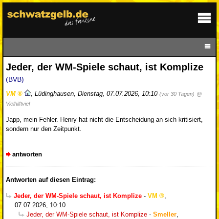
Jeder, der WM-Spiele schaut, ist Komplize
(BVB)
VM
,
Lüdinghausen
,
Dienstag, 07.07.2026, 10:10
(vor 30 Tagen)
@
Vielhilftviel
Japp, mein Fehler. Henry hat nicht die Entscheidung an sich kritisiert,
sondern nur den Zeitpunkt.
antworten
Antworten auf diesen Eintrag:
Jeder, der WM-Spiele schaut, ist Komplize
-
VM
,
07.07.2026, 10:10
Jeder, der WM-Spiele schaut, ist Komplize
-
Smeller
,