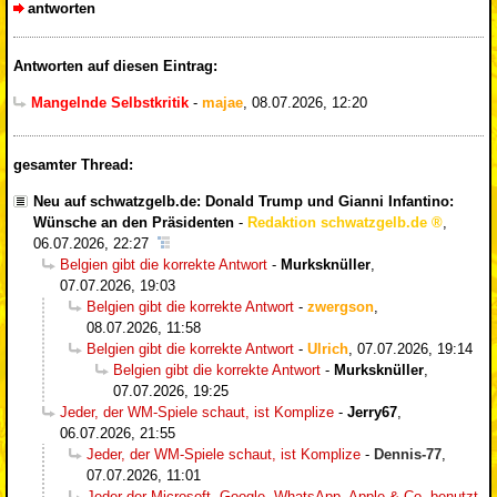
antworten
Antworten auf diesen Eintrag:
Mangelnde Selbstkritik
-
majae
,
08.07.2026, 12:20
gesamter Thread:
Neu auf schwatzgelb.de: Donald Trump und Gianni Infantino:
Wünsche an den Präsidenten
-
Redaktion schwatzgelb.de
,
06.07.2026, 22:27
Belgien gibt die korrekte Antwort
-
Murksknüller
,
07.07.2026, 19:03
Belgien gibt die korrekte Antwort
-
zwergson
,
08.07.2026, 11:58
Belgien gibt die korrekte Antwort
-
Ulrich
,
07.07.2026, 19:14
Belgien gibt die korrekte Antwort
-
Murksknüller
,
07.07.2026, 19:25
Jeder, der WM-Spiele schaut, ist Komplize
-
Jerry67
,
06.07.2026, 21:55
Jeder, der WM-Spiele schaut, ist Komplize
-
Dennis-77
,
07.07.2026, 11:01
Jeder der Microsoft, Google, WhatsApp, Apple & Co. benutzt,