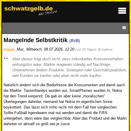
Mangelnde Selbstkritik
(BVB)
majae
,
Muc
,
Mittwoch, 08.07.2026, 12:20
(vor 32 Tagen)
@ markus
Aber daraus folgt doch nicht, dass individuelles Konsumverhalten
wirkungslos wäre. Märkte reagieren ständig auf Nachfrage.
Unternehmen ändern Produkte, Strategien oder Geschäftspraktiken,
weil Kunden sie kaufen oder eben nicht mehr kaufen.
Natürlich ändern sich die Bedürfnisse der Konsumenten und damit auch
die Märkte. Tastenhandys wurden out, SmartPhones wurden In, Nokia
hat den Trend verpennt. Da gab es aber keine „moralischen“
Überlegungen dahinter, niemand hat Nokia im eigentlichen Sinne
boykottiert. Das lässt sich imho nicht mit dem Fall hier vergleichen.
Sollte Fußball irgendwann mal out werden und damit die FIFA
untergehen, dann wäre das vergleichbar. Aber das Produkt und der Markt
dahinter ist aktuell so groß wie je zuvor.