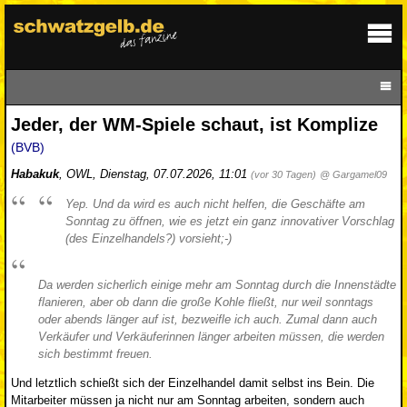
Jeder, der WM-Spiele schaut, ist Komplize
(BVB)
Habakuk
,
OWL
,
Dienstag, 07.07.2026, 11:01
(vor 30 Tagen)
@ Gargamel09
Yep. Und da wird es auch nicht helfen, die Geschäfte am
Sonntag zu öffnen, wie es jetzt ein ganz innovativer Vorschlag
(des Einzelhandels?) vorsieht;-)
Da werden sicherlich einige mehr am Sonntag durch die Innenstädte
flanieren, aber ob dann die große Kohle fließt, nur weil sonntags
oder abends länger auf ist, bezweifle ich auch. Zumal dann auch
Verkäufer und Verkäuferinnen länger arbeiten müssen, die werden
sich bestimmt freuen.
Und letztlich schießt sich der Einzelhandel damit selbst ins Bein. Die
Mitarbeiter müssen ja nicht nur am Sonntag arbeiten, sondern auch