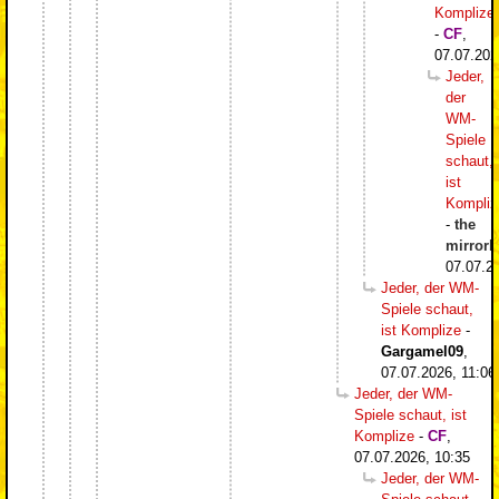
Komplize
-
CF
,
07.07.202
Jeder,
der
WM-
Spiele
schaut,
ist
Kompliz
-
the
mirrorb
07.07.2
Jeder, der WM-
Spiele schaut,
ist Komplize
-
Gargamel09
,
07.07.2026, 11:06
Jeder, der WM-
Spiele schaut, ist
Komplize
-
CF
,
07.07.2026, 10:35
Jeder, der WM-