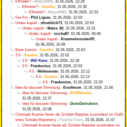
Elfmeter?
-
Matze0989
,
31.05.2026, 22:28
Elfmeter?
-
Smeller
,
31.05.2026, 22:30
Elfmeter?
-
Matze0989
,
31.05.2026, 22:33
Ger-Fin
-
Phil Ligran
,
31.05.2026, 22:03
Undav kaputt
-
sfroehlich73
,
31.05.2026, 22:03
Undav kaputt
-
Matze_82
,
31.05.2026, 22:15
Undav kaputt
-
micha87
,
01.06.2026, 00:49
Undav kaputt
-
Kruemelmonster09
,
01.06.2026, 16:08
Beier kommt
-
Smeller
,
31.05.2026, 22:03
3:0
-
Smeller
,
31.05.2026, 22:02
3:0
-
Will Kane
,
31.05.2026, 22:18
3:0
-
Frankonius
,
31.05.2026, 22:03
4:0
-
Weltmeister
,
31.05.2026, 22:12
4:0
-
Smeller
,
31.05.2026, 22:13
4:0
-
Frankonius
,
31.05.2026, 22:20
Idee für bessere Stimmung
-
Ensiferum
,
31.05.2026, 21:56
Idee für bessere Stimmung
-
BVBMenden
,
31.05.2026, 22:37
Idee für bessere Stimmung
-
DerInDerInderin
,
31.05.2026, 22:08
Christoph Kramer heute als Schüler-Reporter (zumindest im Outfit
eines Schüler-Reporters)
-
FourrierTrans
,
31.05.2026, 21:47
Christoph Kramer heute als Schüler-Reporter (zumindest im