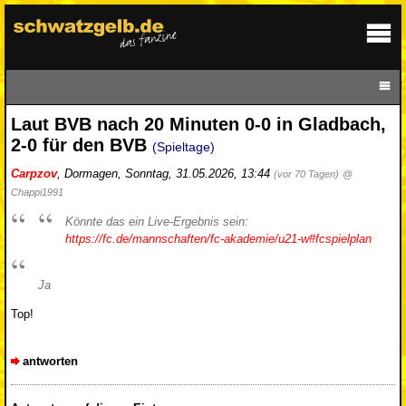
Laut BVB nach 20 Minuten 0-0 in Gladbach,
2-0 für den BVB
(Spieltage)
Carpzov
,
Dormagen
,
Sonntag, 31.05.2026, 13:44
(vor 70 Tagen)
@
Chappi1991
Könnte das ein Live-Ergebnis sein:
https://fc.de/mannschaften/fc-akademie/u21-w#fcspielplan
Ja
Top!
antworten