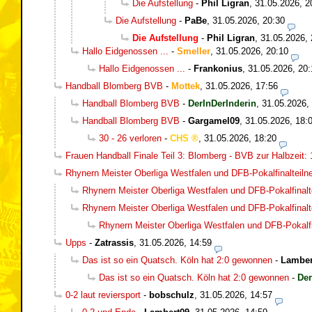
Die Aufstellung
-
Phil Ligran
,
31.05.2026, 2
Die Aufstellung
-
PaBe
,
31.05.2026, 20:30
Die Aufstellung
-
Phil Ligran
,
31.05.2026, 
Hallo Eidgenossen ...
-
Smeller
,
31.05.2026, 20:10
Hallo Eidgenossen ...
-
Frankonius
,
31.05.2026, 20:
Handball Blomberg BVB
-
Mottek
,
31.05.2026, 17:56
Handball Blomberg BVB
-
DerInDerInderin
,
31.05.2026,
Handball Blomberg BVB
-
Gargamel09
,
31.05.2026, 18:
30 - 26 verloren
-
CHS
,
31.05.2026, 18:20
Frauen Handball Finale Teil 3: Blomberg - BVB zur Halbzeit: 
Rhynern Meister Oberliga Westfalen und DFB-Pokalfinalteil
Rhynern Meister Oberliga Westfalen und DFB-Pokalfinalt
Rhynern Meister Oberliga Westfalen und DFB-Pokalfinalt
Rhynern Meister Oberliga Westfalen und DFB-Pokalfi
Upps
-
Zatrassis
,
31.05.2026, 14:59
Das ist so ein Quatsch. Köln hat 2:0 gewonnen
-
Lamber
Das ist so ein Quatsch. Köln hat 2:0 gewonnen
-
Der
0-2 laut reviersport
-
bobschulz
,
31.05.2026, 14:57