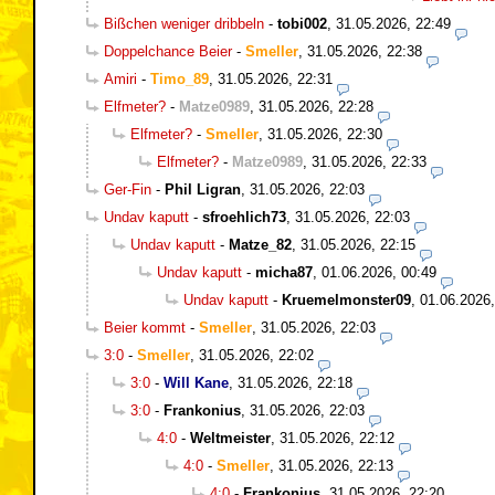
Bißchen weniger dribbeln
-
tobi002
,
31.05.2026, 22:49
Doppelchance Beier
-
Smeller
,
31.05.2026, 22:38
Amiri
-
Timo_89
,
31.05.2026, 22:31
Elfmeter?
-
Matze0989
,
31.05.2026, 22:28
Elfmeter?
-
Smeller
,
31.05.2026, 22:30
Elfmeter?
-
Matze0989
,
31.05.2026, 22:33
Ger-Fin
-
Phil Ligran
,
31.05.2026, 22:03
Undav kaputt
-
sfroehlich73
,
31.05.2026, 22:03
Undav kaputt
-
Matze_82
,
31.05.2026, 22:15
Undav kaputt
-
micha87
,
01.06.2026, 00:49
Undav kaputt
-
Kruemelmonster09
,
01.06.2026,
Beier kommt
-
Smeller
,
31.05.2026, 22:03
3:0
-
Smeller
,
31.05.2026, 22:02
3:0
-
Will Kane
,
31.05.2026, 22:18
3:0
-
Frankonius
,
31.05.2026, 22:03
4:0
-
Weltmeister
,
31.05.2026, 22:12
4:0
-
Smeller
,
31.05.2026, 22:13
4:0
-
Frankonius
,
31.05.2026, 22:20