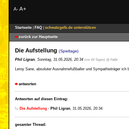
A+
A-
Startseite
FAQ
schwatzgelb.de unterstützen
|
|
zurück zur Hauptseite
Die Aufstellung
(Spieltage)
Phil Ligran
,
Sonntag, 31.05.2026, 20:34
(vor 69 Tagen)
@ PaBe
Leroy Sane, absoluter Ausnahmefußballer und Sympathieträger ich bin
antworten
Antworten auf diesen Eintrag:
Die Aufstellung
-
Phil Ligran
,
31.05.2026, 20:34
gesamter Thread: