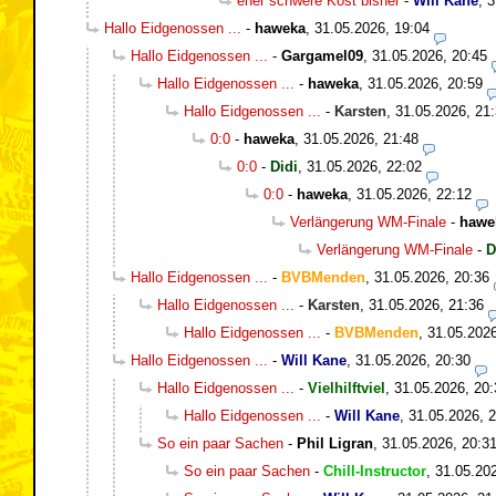
eher schwere Kost bisher
-
Will Kane
,
3
Hallo Eidgenossen ...
-
haweka
,
31.05.2026, 19:04
Hallo Eidgenossen ...
-
Gargamel09
,
31.05.2026, 20:45
Hallo Eidgenossen ...
-
haweka
,
31.05.2026, 20:59
Hallo Eidgenossen ...
-
Karsten
,
31.05.2026, 21
0:0
-
haweka
,
31.05.2026, 21:48
0:0
-
Didi
,
31.05.2026, 22:02
0:0
-
haweka
,
31.05.2026, 22:12
Verlängerung WM-Finale
-
hawe
Verlängerung WM-Finale
-
D
Hallo Eidgenossen ...
-
BVBMenden
,
31.05.2026, 20:36
Hallo Eidgenossen ...
-
Karsten
,
31.05.2026, 21:36
Hallo Eidgenossen ...
-
BVBMenden
,
31.05.2026
Hallo Eidgenossen ...
-
Will Kane
,
31.05.2026, 20:30
Hallo Eidgenossen ...
-
Vielhilftviel
,
31.05.2026, 20:
Hallo Eidgenossen ...
-
Will Kane
,
31.05.2026, 
So ein paar Sachen
-
Phil Ligran
,
31.05.2026, 20:3
So ein paar Sachen
-
Chill-Instructor
,
31.05.20