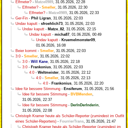
Elfmeter?
-
Matze0989
,
31.05.2026, 22:28
Elfmeter?
-
Smeller
,
31.05.2026, 22:30
Elfmeter?
-
Matze0989
,
31.05.2026, 22:33
Ger-Fin
-
Phil Ligran
,
31.05.2026, 22:03
Undav kaputt
-
sfroehlich73
,
31.05.2026, 22:03
Undav kaputt
-
Matze_82
,
31.05.2026, 22:15
Undav kaputt
-
micha87
,
01.06.2026, 00:49
Undav kaputt
-
Kruemelmonster09
,
01.06.2026, 16:08
Beier kommt
-
Smeller
,
31.05.2026, 22:03
3:0
-
Smeller
,
31.05.2026, 22:02
3:0
-
Will Kane
,
31.05.2026, 22:18
3:0
-
Frankonius
,
31.05.2026, 22:03
4:0
-
Weltmeister
,
31.05.2026, 22:12
4:0
-
Smeller
,
31.05.2026, 22:13
4:0
-
Frankonius
,
31.05.2026, 22:20
Idee für bessere Stimmung
-
Ensiferum
,
31.05.2026, 21:56
Idee für bessere Stimmung
-
BVBMenden
,
31.05.2026, 22:37
Idee für bessere Stimmung
-
DerInDerInderin
,
31.05.2026, 22:08
Christoph Kramer heute als Schüler-Reporter (zumindest im Outfit
eines Schüler-Reporters)
-
FourrierTrans
,
31.05.2026, 21:47
Christoph Kramer heute als Schüler-Reporter (zumindest im