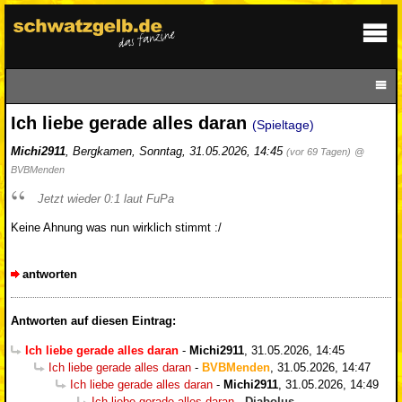
Ich liebe gerade alles daran
(Spieltage)
Michi2911
,
Bergkamen
,
Sonntag, 31.05.2026, 14:45
(vor 69 Tagen)
@
BVBMenden
Jetzt wieder 0:1 laut FuPa
Keine Ahnung was nun wirklich stimmt :/
antworten
Antworten auf diesen Eintrag:
Ich liebe gerade alles daran
-
Michi2911
,
31.05.2026, 14:45
Ich liebe gerade alles daran
-
BVBMenden
,
31.05.2026, 14:47
Ich liebe gerade alles daran
-
Michi2911
,
31.05.2026, 14:49
Ich liebe gerade alles daran
-
Diabolus
,