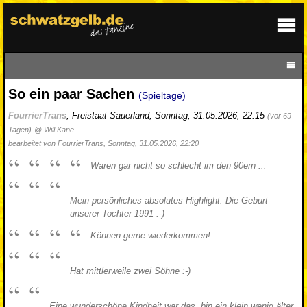
So ein paar Sachen
(Spieltage)
FourrierTrans
,
Freistaat Sauerland
,
Sonntag, 31.05.2026, 22:15
(vor 69
Tagen)
@ Will Kane
bearbeitet von FourrierTrans, Sonntag, 31.05.2026, 22:20
Waren gar nicht so schlecht im den 90ern ...
Mein persönliches absolutes Highlight: Die Geburt
unserer Tochter 1991 :-)
Können gerne wiederkommen!
Hat mittlerweile zwei Söhne :-)
Eine wunderschöne Kindheit war das, bin ein klein wenig älter.