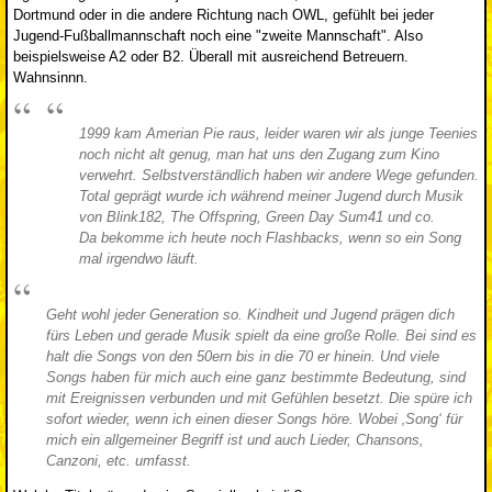
Dortmund oder in die andere Richtung nach OWL, gefühlt bei jeder
Jugend-Fußballmannschaft noch eine "zweite Mannschaft". Also
beispielsweise A2 oder B2. Überall mit ausreichend Betreuern.
Wahnsinnn.
1999 kam Amerian Pie raus, leider waren wir als junge Teenies
noch nicht alt genug, man hat uns den Zugang zum Kino
verwehrt. Selbstverständlich haben wir andere Wege gefunden.
Total geprägt wurde ich während meiner Jugend durch Musik
von Blink182, The Offspring, Green Day Sum41 und co.
Da bekomme ich heute noch Flashbacks, wenn so ein Song
mal irgendwo läuft.
Geht wohl jeder Generation so. Kindheit und Jugend prägen dich
fürs Leben und gerade Musik spielt da eine große Rolle. Bei sind es
halt die Songs von den 50ern bis in die 70 er hinein. Und viele
Songs haben für mich auch eine ganz bestimmte Bedeutung, sind
mit Ereignissen verbunden und mit Gefühlen besetzt. Die spüre ich
sofort wieder, wenn ich einen dieser Songs höre. Wobei ‚Song‘ für
mich ein allgemeiner Begriff ist und auch Lieder, Chansons,
Canzoni, etc. umfasst.