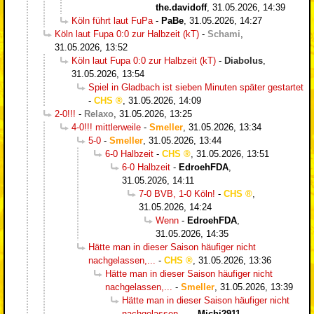
the.davidoff
,
31.05.2026, 14:39
Köln führt laut FuPa
-
PaBe
,
31.05.2026, 14:27
Köln laut Fupa 0:0 zur Halbzeit (kT)
-
Schami
,
31.05.2026, 13:52
Köln laut Fupa 0:0 zur Halbzeit (kT)
-
Diabolus
,
31.05.2026, 13:54
Spiel in Gladbach ist sieben Minuten später gestartet
-
CHS
,
31.05.2026, 14:09
2-0!!!
-
Relaxo
,
31.05.2026, 13:25
4-0!!! mittlerweile
-
Smeller
,
31.05.2026, 13:34
5-0
-
Smeller
,
31.05.2026, 13:44
6-0 Halbzeit
-
CHS
,
31.05.2026, 13:51
6-0 Halbzeit
-
EdroehFDA
,
31.05.2026, 14:11
7-0 BVB, 1-0 Köln!
-
CHS
,
31.05.2026, 14:24
Wenn
-
EdroehFDA
,
31.05.2026, 14:35
Hätte man in dieser Saison häufiger nicht
nachgelassen,...
-
CHS
,
31.05.2026, 13:36
Hätte man in dieser Saison häufiger nicht
nachgelassen,...
-
Smeller
,
31.05.2026, 13:39
Hätte man in dieser Saison häufiger nicht
nachgelassen,...
-
Michi2911
,