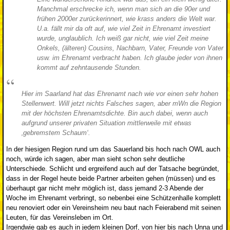
Manchmal erschrecke ich, wenn man sich an die 90er und
frühen 2000er zurückerinnert, wie krass anders die Welt war.
U.a. fällt mir da oft auf, wie viel Zeit in Ehrenamt investiert
wurde, unglaublich. Ich weiß gar nicht, wie viel Zeit meine
Onkels, (älteren) Cousins, Nachbarn, Vater, Freunde von Vater
usw. im Ehrenamt verbracht haben. Ich glaube jeder von ihnen
kommt auf zehntausende Stunden.
Hier im Saarland hat das Ehrenamt nach wie vor einen sehr hohen
Stellenwert. Will jetzt nichts Falsches sagen, aber mWn die Region
mit der höchsten Ehrenamtsdichte. Bin auch dabei, wenn auch
aufgrund unserer privaten Situation mittlerweile mit etwas
‚gebremstem Schaum‘.
In der hiesigen Region rund um das Sauerland bis hoch nach OWL auch
noch, würde ich sagen, aber man sieht schon sehr deutliche
Unterschiede. Schlicht und ergreifend auch auf der Tatsache begründet,
dass in der Regel heute beide Partner arbeiten gehen (müssen) und es
überhaupt gar nicht mehr möglich ist, dass jemand 2-3 Abende der
Woche im Ehrenamt verbringt, so nebenbei eine Schützenhalle komplett
neu renoviert oder ein Vereinsheim neu baut nach Feierabend mit seinen
Leuten, für das Vereinsleben im Ort.
Irgendwie gab es auch in jedem kleinen Dorf, von hier bis nach Unna und