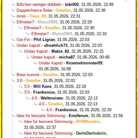
Bißchen weniger dribbeln
-
tobi002
,
31.05.2026, 22:49
Doppelchance Beier
-
Smeller
,
31.05.2026, 22:38
Amiri
-
Timo_89
,
31.05.2026, 22:31
Elfmeter?
-
Matze0989
,
31.05.2026, 22:28
Elfmeter?
-
Smeller
,
31.05.2026, 22:30
Elfmeter?
-
Matze0989
,
31.05.2026, 22:33
Ger-Fin
-
Phil Ligran
,
31.05.2026, 22:03
Undav kaputt
-
sfroehlich73
,
31.05.2026, 22:03
Undav kaputt
-
Matze_82
,
31.05.2026, 22:15
Undav kaputt
-
micha87
,
01.06.2026, 00:49
Undav kaputt
-
Kruemelmonster09
,
01.06.2026, 16:08
Beier kommt
-
Smeller
,
31.05.2026, 22:03
3:0
-
Smeller
,
31.05.2026, 22:02
3:0
-
Will Kane
,
31.05.2026, 22:18
3:0
-
Frankonius
,
31.05.2026, 22:03
4:0
-
Weltmeister
,
31.05.2026, 22:12
4:0
-
Smeller
,
31.05.2026, 22:13
4:0
-
Frankonius
,
31.05.2026, 22:20
Idee für bessere Stimmung
-
Ensiferum
,
31.05.2026, 21:56
Idee für bessere Stimmung
-
BVBMenden
,
31.05.2026, 22:37
Idee für bessere Stimmung
-
DerInDerInderin
,