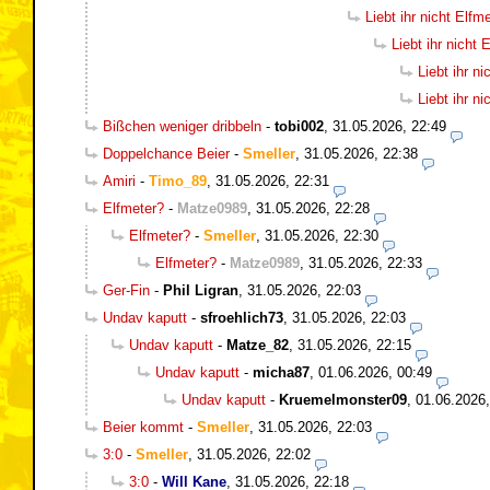
Liebt ihr nicht Elf
Liebt ihr nicht
Liebt ihr n
Liebt ihr n
Bißchen weniger dribbeln
-
tobi002
,
31.05.2026, 22:49
Doppelchance Beier
-
Smeller
,
31.05.2026, 22:38
Amiri
-
Timo_89
,
31.05.2026, 22:31
Elfmeter?
-
Matze0989
,
31.05.2026, 22:28
Elfmeter?
-
Smeller
,
31.05.2026, 22:30
Elfmeter?
-
Matze0989
,
31.05.2026, 22:33
Ger-Fin
-
Phil Ligran
,
31.05.2026, 22:03
Undav kaputt
-
sfroehlich73
,
31.05.2026, 22:03
Undav kaputt
-
Matze_82
,
31.05.2026, 22:15
Undav kaputt
-
micha87
,
01.06.2026, 00:49
Undav kaputt
-
Kruemelmonster09
,
01.06.2026,
Beier kommt
-
Smeller
,
31.05.2026, 22:03
3:0
-
Smeller
,
31.05.2026, 22:02
3:0
-
Will Kane
,
31.05.2026, 22:18