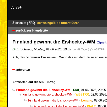
A+
A-
Startseite
FAQ
schwatzgelb.de unterstützen
|
|
zurück zur Hauptseite
Finnland gewinnt die Eishockey-WM
(Spiel
Didi
,
Schweiz
,
Montag, 01.06.2026, 20:05
(vor 69 Tagen)
@ WBSTRR
Ach, das Schweizer Preisniveau. Wenn das mit dem Teuro so weiter
antworten
Antworten auf diesen Eintrag:
Finnland gewinnt die Eishockey-WM
-
Didi
,
01.06.2026, 20:05
Finnland gewinnt die Eishockey-WM
-
WBSTRR
,
02.06.2026,
Finnland gewinnt die Eishockey-WM
-
Lenano
,
02.06.20
Finnland gewinnt die Eishockey-WM
-
Phil
,
02.06.