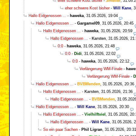
eher schwere Kost bisher
-
Smeller
,
31.05.2
eher schwere Kost bisher
-
Will Kane
,
3
Hallo Eidgenossen ...
-
haweka
,
31.05.2026, 19:04
Hallo Eidgenossen ...
-
Gargamel09
,
31.05.2026, 20:45
Hallo Eidgenossen ...
-
haweka
,
31.05.2026, 20:59
Hallo Eidgenossen ...
-
Karsten
,
31.05.2026, 21
0:0
-
haweka
,
31.05.2026, 21:48
0:0
-
Didi
,
31.05.2026, 22:02
0:0
-
haweka
,
31.05.2026, 22:12
Verlängerung WM-Finale
-
hawe
Verlängerung WM-Finale
-
D
Hallo Eidgenossen ...
-
BVBMenden
,
31.05.2026, 20:36
Hallo Eidgenossen ...
-
Karsten
,
31.05.2026, 21:36
Hallo Eidgenossen ...
-
BVBMenden
,
31.05.2026
Hallo Eidgenossen ...
-
Will Kane
,
31.05.2026, 20:30
Hallo Eidgenossen ...
-
Vielhilftviel
,
31.05.2026, 20:
Hallo Eidgenossen ...
-
Will Kane
,
31.05.2026, 
So ein paar Sachen
-
Phil Ligran
,
31.05.2026, 20:3