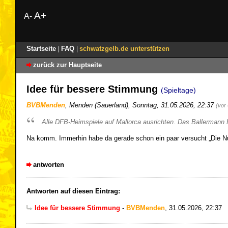
A+
A-
Startseite
FAQ
schwatzgelb.de unterstützen
|
|
zurück zur Hauptseite
Idee für bessere Stimmung
(Spieltage)
BVBMenden
,
Menden (Sauerland)
,
Sonntag, 31.05.2026, 22:37
(vor
Alle DFB-Heimspiele auf Mallorca ausrichten. Das Ballermann
Na komm. Immerhin habe da gerade schon ein paar versucht „Die 
antworten
Antworten auf diesen Eintrag:
Idee für bessere Stimmung
-
BVBMenden
,
31.05.2026, 22:37