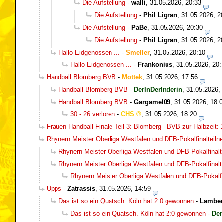
Die Aufstellung
-
walli
,
31.05.2026, 20:33
Die Aufstellung
-
Phil Ligran
,
31.05.2026, 2
Die Aufstellung
-
PaBe
,
31.05.2026, 20:30
Die Aufstellung
-
Phil Ligran
,
31.05.2026, 2
Hallo Eidgenossen ...
-
Smeller
,
31.05.2026, 20:10
Hallo Eidgenossen ...
-
Frankonius
,
31.05.2026, 20:
Handball Blomberg BVB
-
Mottek
,
31.05.2026, 17:56
Handball Blomberg BVB
-
DerInDerInderin
,
31.05.2026,
Handball Blomberg BVB
-
Gargamel09
,
31.05.2026, 18:
30 - 26 verloren
-
CHS
,
31.05.2026, 18:20
Frauen Handball Finale Teil 3: Blomberg - BVB zur Halbzeit: 
Rhynern Meister Oberliga Westfalen und DFB-Pokalfinalteil
Rhynern Meister Oberliga Westfalen und DFB-Pokalfinalt
Rhynern Meister Oberliga Westfalen und DFB-Pokalfinalt
Rhynern Meister Oberliga Westfalen und DFB-Pokalfi
Upps
-
Zatrassis
,
31.05.2026, 14:59
Das ist so ein Quatsch. Köln hat 2:0 gewonnen
-
Lamber
Das ist so ein Quatsch. Köln hat 2:0 gewonnen
-
Der