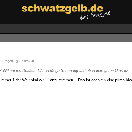
 67 Tagen)
@ Ensiferum
 Publikum ins Stadion. Hätten Mega Stimmung und obendrein guten Umsatz.
Nummer 1 der Welt sind wir…“ anzustimmen… Das ist doch ein eine prima Id