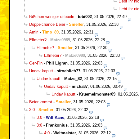
Liebt ihr n
Liebt ihr n
Bißchen weniger dribbeln
-
tobi002
,
31.05.2026, 22:49
Doppelchance Beier
-
Smeller
,
31.05.2026, 22:38
Amiri
-
Timo_89
,
31.05.2026, 22:31
Elfmeter?
-
Matze0989
,
31.05.2026, 22:28
Elfmeter?
-
Smeller
,
31.05.2026, 22:30
Elfmeter?
-
Matze0989
,
31.05.2026, 22:33
Ger-Fin
-
Phil Ligran
,
31.05.2026, 22:03
Undav kaputt
-
sfroehlich73
,
31.05.2026, 22:03
Undav kaputt
-
Matze_82
,
31.05.2026, 22:15
Undav kaputt
-
micha87
,
01.06.2026, 00:49
Undav kaputt
-
Kruemelmonster09
,
01.06.2026,
Beier kommt
-
Smeller
,
31.05.2026, 22:03
3:0
-
Smeller
,
31.05.2026, 22:02
3:0
-
Will Kane
,
31.05.2026, 22:18
3:0
-
Frankonius
,
31.05.2026, 22:03
4:0
-
Weltmeister
,
31.05.2026, 22:12