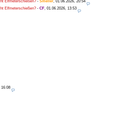
icht Elfmeterschießen?
-
Smeller
,
01.06.2026, 20:54
icht Elfmeterschießen?
-
CF
,
01.06.2026, 13:53
 16:08