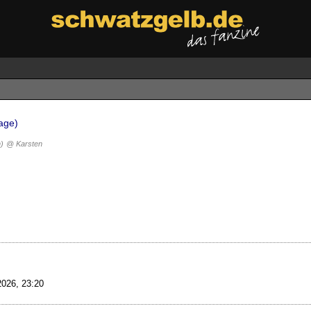
tage)
)
@ Karsten
2026, 23:20