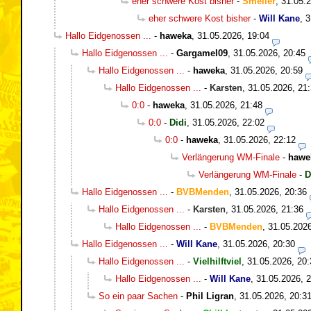
eher schwere Kost bisher
-
Smeller
,
31.05.2
eher schwere Kost bisher
-
Will Kane
,
3
Hallo Eidgenossen ...
-
haweka
,
31.05.2026, 19:04
Hallo Eidgenossen ...
-
Gargamel09
,
31.05.2026, 20:45
Hallo Eidgenossen ...
-
haweka
,
31.05.2026, 20:59
Hallo Eidgenossen ...
-
Karsten
,
31.05.2026, 21
0:0
-
haweka
,
31.05.2026, 21:48
0:0
-
Didi
,
31.05.2026, 22:02
0:0
-
haweka
,
31.05.2026, 22:12
Verlängerung WM-Finale
-
hawe
Verlängerung WM-Finale
-
D
Hallo Eidgenossen ...
-
BVBMenden
,
31.05.2026, 20:36
Hallo Eidgenossen ...
-
Karsten
,
31.05.2026, 21:36
Hallo Eidgenossen ...
-
BVBMenden
,
31.05.2026
Hallo Eidgenossen ...
-
Will Kane
,
31.05.2026, 20:30
Hallo Eidgenossen ...
-
Vielhilftviel
,
31.05.2026, 20:
Hallo Eidgenossen ...
-
Will Kane
,
31.05.2026, 
So ein paar Sachen
-
Phil Ligran
,
31.05.2026, 20:3