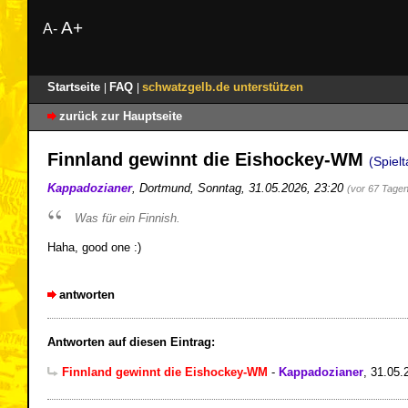
A+
A-
Startseite
FAQ
schwatzgelb.de unterstützen
|
|
zurück zur Hauptseite
Finnland gewinnt die Eishockey-WM
(Spiel
Kappadozianer
,
Dortmund
,
Sonntag, 31.05.2026, 23:20
(vor 67 Tagen
Was für ein Finnish.
Haha, good one :)
antworten
Antworten auf diesen Eintrag:
Finnland gewinnt die Eishockey-WM
-
Kappadozianer
,
31.05.