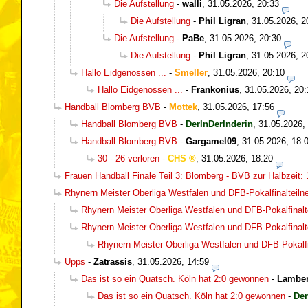
Die Aufstellung
-
walli
,
31.05.2026, 20:33
Die Aufstellung
-
Phil Ligran
,
31.05.2026, 2
Die Aufstellung
-
PaBe
,
31.05.2026, 20:30
Die Aufstellung
-
Phil Ligran
,
31.05.2026, 2
Hallo Eidgenossen ...
-
Smeller
,
31.05.2026, 20:10
Hallo Eidgenossen ...
-
Frankonius
,
31.05.2026, 20:
Handball Blomberg BVB
-
Mottek
,
31.05.2026, 17:56
Handball Blomberg BVB
-
DerInDerInderin
,
31.05.2026,
Handball Blomberg BVB
-
Gargamel09
,
31.05.2026, 18:
30 - 26 verloren
-
CHS
,
31.05.2026, 18:20
Frauen Handball Finale Teil 3: Blomberg - BVB zur Halbzeit: 
Rhynern Meister Oberliga Westfalen und DFB-Pokalfinalteil
Rhynern Meister Oberliga Westfalen und DFB-Pokalfinalt
Rhynern Meister Oberliga Westfalen und DFB-Pokalfinalt
Rhynern Meister Oberliga Westfalen und DFB-Pokalfi
Upps
-
Zatrassis
,
31.05.2026, 14:59
Das ist so ein Quatsch. Köln hat 2:0 gewonnen
-
Lamber
Das ist so ein Quatsch. Köln hat 2:0 gewonnen
-
Der