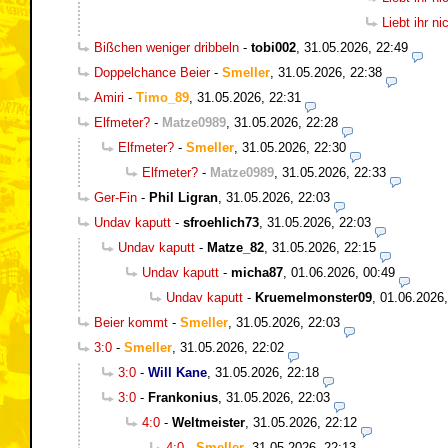
Liebt ihr n
Bißchen weniger dribbeln
-
tobi002
,
31.05.2026, 22:49
Doppelchance Beier
-
Smeller
,
31.05.2026, 22:38
Amiri
-
Timo_89
,
31.05.2026, 22:31
Elfmeter?
-
Matze0989
,
31.05.2026, 22:28
Elfmeter?
-
Smeller
,
31.05.2026, 22:30
Elfmeter?
-
Matze0989
,
31.05.2026, 22:33
Ger-Fin
-
Phil Ligran
,
31.05.2026, 22:03
Undav kaputt
-
sfroehlich73
,
31.05.2026, 22:03
Undav kaputt
-
Matze_82
,
31.05.2026, 22:15
Undav kaputt
-
micha87
,
01.06.2026, 00:49
Undav kaputt
-
Kruemelmonster09
,
01.06.2026,
Beier kommt
-
Smeller
,
31.05.2026, 22:03
3:0
-
Smeller
,
31.05.2026, 22:02
3:0
-
Will Kane
,
31.05.2026, 22:18
3:0
-
Frankonius
,
31.05.2026, 22:03
4:0
-
Weltmeister
,
31.05.2026, 22:12
4:0
-
Smeller
,
31.05.2026, 22:13