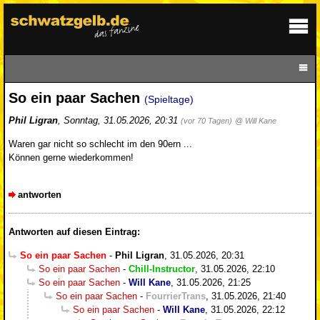
So ein paar Sachen
(Spieltage)
Phil Ligran
,
Sonntag, 31.05.2026, 20:31
(vor 70 Tagen)
@ Will Kane
Waren gar nicht so schlecht im den 90ern ...
Können gerne wiederkommen!
antworten
Antworten auf diesen Eintrag:
So ein paar Sachen
-
Phil Ligran
,
31.05.2026, 20:31
So ein paar Sachen
-
Chill-Instructor
,
31.05.2026, 22:10
So ein paar Sachen
-
Will Kane
,
31.05.2026, 21:25
So ein paar Sachen
-
FourrierTrans
,
31.05.2026, 21:40
So ein paar Sachen
-
Will Kane
,
31.05.2026, 22:12