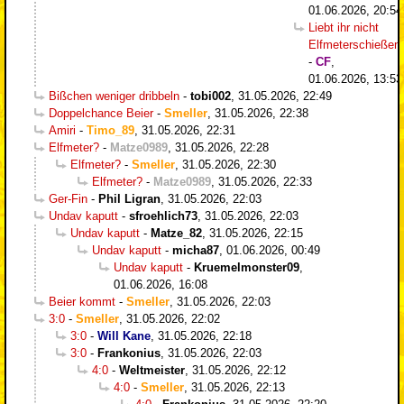
01.06.2026, 20:54
Liebt ihr nicht
Elfmeterschießen
-
CF
,
01.06.2026, 13:53
Bißchen weniger dribbeln
-
tobi002
,
31.05.2026, 22:49
Doppelchance Beier
-
Smeller
,
31.05.2026, 22:38
Amiri
-
Timo_89
,
31.05.2026, 22:31
Elfmeter?
-
Matze0989
,
31.05.2026, 22:28
Elfmeter?
-
Smeller
,
31.05.2026, 22:30
Elfmeter?
-
Matze0989
,
31.05.2026, 22:33
Ger-Fin
-
Phil Ligran
,
31.05.2026, 22:03
Undav kaputt
-
sfroehlich73
,
31.05.2026, 22:03
Undav kaputt
-
Matze_82
,
31.05.2026, 22:15
Undav kaputt
-
micha87
,
01.06.2026, 00:49
Undav kaputt
-
Kruemelmonster09
,
01.06.2026, 16:08
Beier kommt
-
Smeller
,
31.05.2026, 22:03
3:0
-
Smeller
,
31.05.2026, 22:02
3:0
-
Will Kane
,
31.05.2026, 22:18
3:0
-
Frankonius
,
31.05.2026, 22:03
4:0
-
Weltmeister
,
31.05.2026, 22:12
4:0
-
Smeller
,
31.05.2026, 22:13