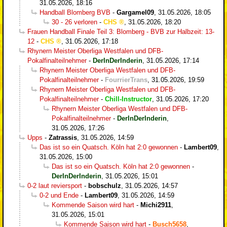
31.05.2026, 18:16
Handball Blomberg BVB
-
Gargamel09
,
31.05.2026, 18:05
30 - 26 verloren
-
CHS
,
31.05.2026, 18:20
Frauen Handball Finale Teil 3: Blomberg - BVB zur Halbzeit: 13-
12
-
CHS
,
31.05.2026, 17:18
Rhynern Meister Oberliga Westfalen und DFB-
Pokalfinalteilnehmer
-
DerInDerInderin
,
31.05.2026, 17:14
Rhynern Meister Oberliga Westfalen und DFB-
Pokalfinalteilnehmer
-
FourrierTrans
,
31.05.2026, 19:59
Rhynern Meister Oberliga Westfalen und DFB-
Pokalfinalteilnehmer
-
Chill-Instructor
,
31.05.2026, 17:20
Rhynern Meister Oberliga Westfalen und DFB-
Pokalfinalteilnehmer
-
DerInDerInderin
,
31.05.2026, 17:26
Upps
-
Zatrassis
,
31.05.2026, 14:59
Das ist so ein Quatsch. Köln hat 2:0 gewonnen
-
Lambert09
,
31.05.2026, 15:00
Das ist so ein Quatsch. Köln hat 2:0 gewonnen
-
DerInDerInderin
,
31.05.2026, 15:01
0-2 laut reviersport
-
bobschulz
,
31.05.2026, 14:57
0-2 und Ende
-
Lambert09
,
31.05.2026, 14:59
Kommende Saison wird hart
-
Michi2911
,
31.05.2026, 15:01
Kommende Saison wird hart
-
Busch5658
,