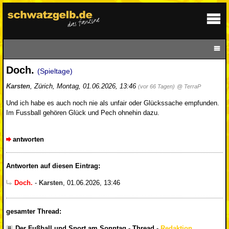
Doch.
(Spieltage)
Karsten
,
Zürich
,
Montag, 01.06.2026, 13:46
(vor 66 Tagen)
@ TerraP
Und ich habe es auch noch nie als unfair oder Glückssache empfunden.
Im Fussball gehören Glück und Pech ohnehin dazu.
antworten
Antworten auf diesen Eintrag:
Doch.
-
Karsten
,
01.06.2026, 13:46
gesamter Thread:
Der Fußball und Sport am Sonntag - Thread
-
Redaktion