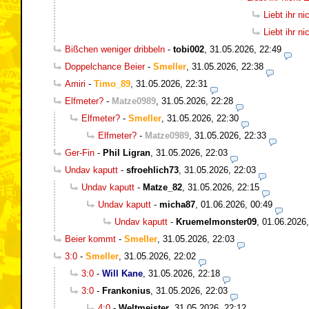
Liebt ihr n
Liebt ihr n
Bißchen weniger dribbeln
-
tobi002
,
31.05.2026, 22:49
Doppelchance Beier
-
Smeller
,
31.05.2026, 22:38
Amiri
-
Timo_89
,
31.05.2026, 22:31
Elfmeter?
-
Matze0989
,
31.05.2026, 22:28
Elfmeter?
-
Smeller
,
31.05.2026, 22:30
Elfmeter?
-
Matze0989
,
31.05.2026, 22:33
Ger-Fin
-
Phil Ligran
,
31.05.2026, 22:03
Undav kaputt
-
sfroehlich73
,
31.05.2026, 22:03
Undav kaputt
-
Matze_82
,
31.05.2026, 22:15
Undav kaputt
-
micha87
,
01.06.2026, 00:49
Undav kaputt
-
Kruemelmonster09
,
01.06.2026,
Beier kommt
-
Smeller
,
31.05.2026, 22:03
3:0
-
Smeller
,
31.05.2026, 22:02
3:0
-
Will Kane
,
31.05.2026, 22:18
3:0
-
Frankonius
,
31.05.2026, 22:03
4:0
-
Weltmeister
,
31.05.2026, 22:12