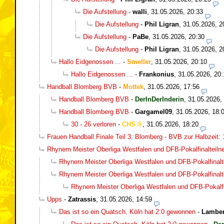
Die Aufstellung
-
walli
,
31.05.2026, 20:33
Die Aufstellung
-
Phil Ligran
,
31.05.2026, 2
Die Aufstellung
-
PaBe
,
31.05.2026, 20:30
Die Aufstellung
-
Phil Ligran
,
31.05.2026, 2
Hallo Eidgenossen ...
-
Smeller
,
31.05.2026, 20:10
Hallo Eidgenossen ...
-
Frankonius
,
31.05.2026, 20:
Handball Blomberg BVB
-
Mottek
,
31.05.2026, 17:56
Handball Blomberg BVB
-
DerInDerInderin
,
31.05.2026,
Handball Blomberg BVB
-
Gargamel09
,
31.05.2026, 18:
30 - 26 verloren
-
CHS
,
31.05.2026, 18:20
Frauen Handball Finale Teil 3: Blomberg - BVB zur Halbzeit: 
Rhynern Meister Oberliga Westfalen und DFB-Pokalfinalteil
Rhynern Meister Oberliga Westfalen und DFB-Pokalfinalt
Rhynern Meister Oberliga Westfalen und DFB-Pokalfinalt
Rhynern Meister Oberliga Westfalen und DFB-Pokalfi
Upps
-
Zatrassis
,
31.05.2026, 14:59
Das ist so ein Quatsch. Köln hat 2:0 gewonnen
-
Lamber