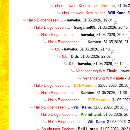
eher schwere Kost bisher
-
Smeller
,
31.05.2
eher schwere Kost bisher
-
Will Kane
,
3
Hallo Eidgenossen ...
-
haweka
,
31.05.2026, 19:04
Hallo Eidgenossen ...
-
Gargamel09
,
31.05.2026, 20:45
Hallo Eidgenossen ...
-
haweka
,
31.05.2026, 20:59
Hallo Eidgenossen ...
-
Karsten
,
31.05.2026, 21
0:0
-
haweka
,
31.05.2026, 21:48
0:0
-
Didi
,
31.05.2026, 22:02
0:0
-
haweka
,
31.05.2026, 22:12
Verlängerung WM-Finale
-
hawe
Verlängerung WM-Finale
-
D
Hallo Eidgenossen ...
-
BVBMenden
,
31.05.2026, 20:36
Hallo Eidgenossen ...
-
Karsten
,
31.05.2026, 21:36
Hallo Eidgenossen ...
-
BVBMenden
,
31.05.2026
Hallo Eidgenossen ...
-
Will Kane
,
31.05.2026, 20:30
Hallo Eidgenossen ...
-
Vielhilftviel
,
31.05.2026, 20:
Hallo Eidgenossen ...
-
Will Kane
,
31.05.2026, 
So ein paar Sachen
-
Phil Ligran
,
31.05.2026, 20:3