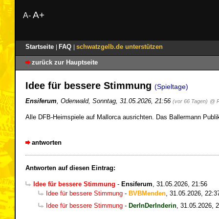
A+
A-
Startseite
FAQ
schwatzgelb.de unterstützen
|
|
zurück zur Hauptseite
Idee für bessere Stimmung
(Spieltage)
Ensiferum
,
Odenwald
,
Sonntag, 31.05.2026, 21:56
(vor 66 Tagen)
@ R
Alle DFB-Heimspiele auf Mallorca ausrichten. Das Ballermann Pub
antworten
Antworten auf diesen Eintrag:
Idee für bessere Stimmung
-
Ensiferum
,
31.05.2026, 21:56
Idee für bessere Stimmung
-
BVBMenden
,
31.05.2026, 22:3
Idee für bessere Stimmung
-
DerInDerInderin
,
31.05.2026, 