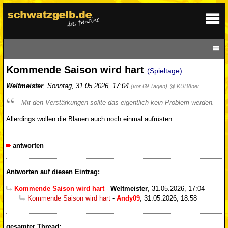
Kommende Saison wird hart
(Spieltage)
Weltmeister
,
Sonntag, 31.05.2026, 17:04
(vor 69 Tagen)
@ KUBAner
Mit den Verstärkungen sollte das eigentlich kein Problem werden.
Allerdings wollen die Blauen auch noch einmal aufrüsten.
antworten
Antworten auf diesen Eintrag:
Kommende Saison wird hart
-
Weltmeister
,
31.05.2026, 17:04
Kommende Saison wird hart
-
Andy09
,
31.05.2026, 18:58
gesamter Thread: