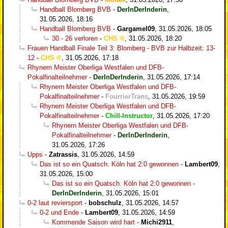
Handball Blomberg BVB
-
DerInDerInderin
,
31.05.2026, 18:16
Handball Blomberg BVB
-
Gargamel09
,
31.05.2026, 18:05
30 - 26 verloren
-
CHS
,
31.05.2026, 18:20
Frauen Handball Finale Teil 3: Blomberg - BVB zur Halbzeit: 13-
12
-
CHS
,
31.05.2026, 17:18
Rhynern Meister Oberliga Westfalen und DFB-
Pokalfinalteilnehmer
-
DerInDerInderin
,
31.05.2026, 17:14
Rhynern Meister Oberliga Westfalen und DFB-
Pokalfinalteilnehmer
-
FourrierTrans
,
31.05.2026, 19:59
Rhynern Meister Oberliga Westfalen und DFB-
Pokalfinalteilnehmer
-
Chill-Instructor
,
31.05.2026, 17:20
Rhynern Meister Oberliga Westfalen und DFB-
Pokalfinalteilnehmer
-
DerInDerInderin
,
31.05.2026, 17:26
Upps
-
Zatrassis
,
31.05.2026, 14:59
Das ist so ein Quatsch. Köln hat 2:0 gewonnen
-
Lambert09
,
31.05.2026, 15:00
Das ist so ein Quatsch. Köln hat 2:0 gewonnen
-
DerInDerInderin
,
31.05.2026, 15:01
0-2 laut reviersport
-
bobschulz
,
31.05.2026, 14:57
0-2 und Ende
-
Lambert09
,
31.05.2026, 14:59
Kommende Saison wird hart
-
Michi2911
,