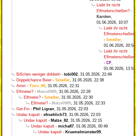
Liebt ihr nicht
Elfmeterschießen?
-
Karsten
,
01.06.2026, 10:07
Liebt ihr nicht
Elfmeterschießen
-
Smeller
,
01.06.2026, 20:54
Liebt ihr nicht
Elfmeterschießen
-
CF
,
01.06.2026, 13:53
Bißchen weniger dribbeln
-
tobi002
,
31.05.2026, 22:49
Doppelchance Beier
-
Smeller
,
31.05.2026, 22:38
Amiri
-
Timo_89
,
31.05.2026, 22:31
Elfmeter?
-
Matze0989
,
31.05.2026, 22:28
Elfmeter?
-
Smeller
,
31.05.2026, 22:30
Elfmeter?
-
Matze0989
,
31.05.2026, 22:33
Ger-Fin
-
Phil Ligran
,
31.05.2026, 22:03
Undav kaputt
-
sfroehlich73
,
31.05.2026, 22:03
Undav kaputt
-
Matze_82
,
31.05.2026, 22:15
Undav kaputt
-
micha87
,
01.06.2026, 00:49
Undav kaputt
-
Kruemelmonster09
,