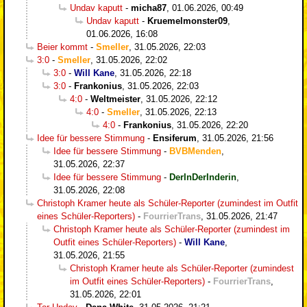
Undav kaputt
-
micha87
,
01.06.2026, 00:49
Undav kaputt
-
Kruemelmonster09
,
01.06.2026, 16:08
Beier kommt
-
Smeller
,
31.05.2026, 22:03
3:0
-
Smeller
,
31.05.2026, 22:02
3:0
-
Will Kane
,
31.05.2026, 22:18
3:0
-
Frankonius
,
31.05.2026, 22:03
4:0
-
Weltmeister
,
31.05.2026, 22:12
4:0
-
Smeller
,
31.05.2026, 22:13
4:0
-
Frankonius
,
31.05.2026, 22:20
Idee für bessere Stimmung
-
Ensiferum
,
31.05.2026, 21:56
Idee für bessere Stimmung
-
BVBMenden
,
31.05.2026, 22:37
Idee für bessere Stimmung
-
DerInDerInderin
,
31.05.2026, 22:08
Christoph Kramer heute als Schüler-Reporter (zumindest im Outfit
eines Schüler-Reporters)
-
FourrierTrans
,
31.05.2026, 21:47
Christoph Kramer heute als Schüler-Reporter (zumindest im
Outfit eines Schüler-Reporters)
-
Will Kane
,
31.05.2026, 21:55
Christoph Kramer heute als Schüler-Reporter (zumindest
im Outfit eines Schüler-Reporters)
-
FourrierTrans
,
31.05.2026, 22:01