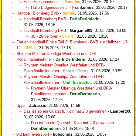
Hallo Eidgenossen ...
-
Smeller
,
31.05.2026, 20:10
Hallo Eidgenossen ...
-
Frankonius
,
31.05.2026, 20:17
Handball Blomberg BVB
-
Mottek
,
31.05.2026, 17:56
Handball Blomberg BVB
-
DerInDerInderin
,
31.05.2026, 18:16
Handball Blomberg BVB
-
Gargamel09
,
31.05.2026, 18:05
30 - 26 verloren
-
CHS
,
31.05.2026, 18:20
Frauen Handball Finale Teil 3: Blomberg - BVB zur Halbzeit: 13-
12
-
CHS
,
31.05.2026, 17:18
Rhynern Meister Oberliga Westfalen und DFB-
Pokalfinalteilnehmer
-
DerInDerInderin
,
31.05.2026, 17:14
Rhynern Meister Oberliga Westfalen und DFB-
Pokalfinalteilnehmer
-
FourrierTrans
,
31.05.2026, 19:59
Rhynern Meister Oberliga Westfalen und DFB-
Pokalfinalteilnehmer
-
Chill-Instructor
,
31.05.2026, 17:20
Rhynern Meister Oberliga Westfalen und DFB-
Pokalfinalteilnehmer
-
DerInDerInderin
,
31.05.2026, 17:26
Upps
-
Zatrassis
,
31.05.2026, 14:59
Das ist so ein Quatsch. Köln hat 2:0 gewonnen
-
Lambert09
,
31.05.2026, 15:00
Das ist so ein Quatsch. Köln hat 2:0 gewonnen
-
DerInDerInderin
,
31.05.2026, 15:01
0-2 laut reviersport
-
bobschulz
,
31.05.2026, 14:57