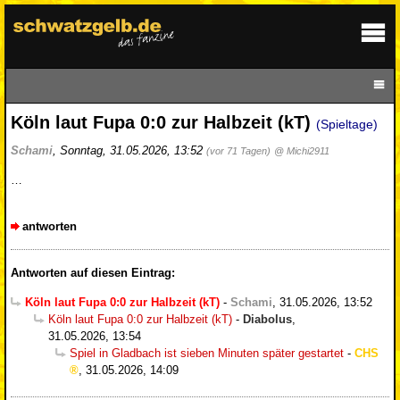
Köln laut Fupa 0:0 zur Halbzeit (kT)
(Spieltage)
Schami
,
Sonntag, 31.05.2026, 13:52
(vor 71 Tagen)
@ Michi2911
…
antworten
Antworten auf diesen Eintrag:
Köln laut Fupa 0:0 zur Halbzeit (kT)
-
Schami
,
31.05.2026, 13:52
Köln laut Fupa 0:0 zur Halbzeit (kT)
-
Diabolus
,
31.05.2026, 13:54
Spiel in Gladbach ist sieben Minuten später gestartet
-
CHS
,
31.05.2026, 14:09