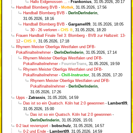
Hallo Eidgenossen ...
-
Frankonius
,
31.05.2026, 20:17
Handball Blomberg BVB
-
Mottek
,
31.05.2026, 17:56
Handball Blomberg BVB
-
DerInDerInderin
,
31.05.2026, 18:16
Handball Blomberg BVB
-
Gargamel09
,
31.05.2026, 18:05
30 - 26 verloren
-
CHS
,
31.05.2026, 18:20
Frauen Handball Finale Teil 3: Blomberg - BVB zur Halbzeit: 13-
12
-
CHS
,
31.05.2026, 17:18
Rhynern Meister Oberliga Westfalen und DFB-
Pokalfinalteilnehmer
-
DerInDerInderin
,
31.05.2026, 17:14
Rhynern Meister Oberliga Westfalen und DFB-
Pokalfinalteilnehmer
-
FourrierTrans
,
31.05.2026, 19:59
Rhynern Meister Oberliga Westfalen und DFB-
Pokalfinalteilnehmer
-
Chill-Instructor
,
31.05.2026, 17:20
Rhynern Meister Oberliga Westfalen und DFB-
Pokalfinalteilnehmer
-
DerInDerInderin
,
31.05.2026, 17:26
Upps
-
Zatrassis
,
31.05.2026, 14:59
Das ist so ein Quatsch. Köln hat 2:0 gewonnen
-
Lambert09
,
31.05.2026, 15:00
Das ist so ein Quatsch. Köln hat 2:0 gewonnen
-
DerInDerInderin
,
31.05.2026, 15:01
0-2 laut reviersport
-
bobschulz
,
31.05.2026, 14:57
0-2 und Ende
-
Lambert09
,
31.05.2026, 14:59