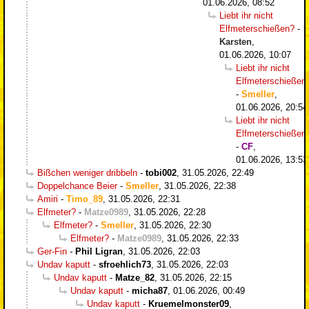
01.06.2026, 08:52
Liebt ihr nicht
Elfmeterschießen?
-
Karsten
,
01.06.2026, 10:07
Liebt ihr nicht
Elfmeterschießen
-
Smeller
,
01.06.2026, 20:54
Liebt ihr nicht
Elfmeterschießen
-
CF
,
01.06.2026, 13:53
Bißchen weniger dribbeln
-
tobi002
,
31.05.2026, 22:49
Doppelchance Beier
-
Smeller
,
31.05.2026, 22:38
Amiri
-
Timo_89
,
31.05.2026, 22:31
Elfmeter?
-
Matze0989
,
31.05.2026, 22:28
Elfmeter?
-
Smeller
,
31.05.2026, 22:30
Elfmeter?
-
Matze0989
,
31.05.2026, 22:33
Ger-Fin
-
Phil Ligran
,
31.05.2026, 22:03
Undav kaputt
-
sfroehlich73
,
31.05.2026, 22:03
Undav kaputt
-
Matze_82
,
31.05.2026, 22:15
Undav kaputt
-
micha87
,
01.06.2026, 00:49
Undav kaputt
-
Kruemelmonster09
,