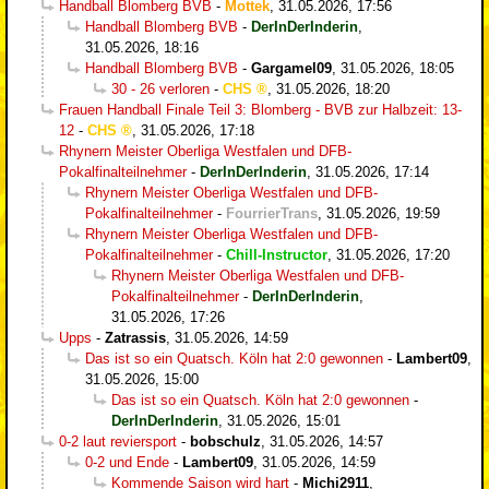
Handball Blomberg BVB
-
Mottek
,
31.05.2026, 17:56
Handball Blomberg BVB
-
DerInDerInderin
,
31.05.2026, 18:16
Handball Blomberg BVB
-
Gargamel09
,
31.05.2026, 18:05
30 - 26 verloren
-
CHS
,
31.05.2026, 18:20
Frauen Handball Finale Teil 3: Blomberg - BVB zur Halbzeit: 13-
12
-
CHS
,
31.05.2026, 17:18
Rhynern Meister Oberliga Westfalen und DFB-
Pokalfinalteilnehmer
-
DerInDerInderin
,
31.05.2026, 17:14
Rhynern Meister Oberliga Westfalen und DFB-
Pokalfinalteilnehmer
-
FourrierTrans
,
31.05.2026, 19:59
Rhynern Meister Oberliga Westfalen und DFB-
Pokalfinalteilnehmer
-
Chill-Instructor
,
31.05.2026, 17:20
Rhynern Meister Oberliga Westfalen und DFB-
Pokalfinalteilnehmer
-
DerInDerInderin
,
31.05.2026, 17:26
Upps
-
Zatrassis
,
31.05.2026, 14:59
Das ist so ein Quatsch. Köln hat 2:0 gewonnen
-
Lambert09
,
31.05.2026, 15:00
Das ist so ein Quatsch. Köln hat 2:0 gewonnen
-
DerInDerInderin
,
31.05.2026, 15:01
0-2 laut reviersport
-
bobschulz
,
31.05.2026, 14:57
0-2 und Ende
-
Lambert09
,
31.05.2026, 14:59
Kommende Saison wird hart
-
Michi2911
,