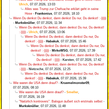
Ulrich
,
07.07.2026, 13:03
Alles was Trump zur Chefsache erklärt geht in seine
Hose
-
Frankonius
,
07.07.2026, 18:10
Wenn Du denkst Du denkst, dann denkst Du nur, Du denkst! :-)))))
-
Murksknüller
,
07.07.2026, 11:34
Wenn Du denkst Du denkst, dann denkst Du nur, Du denkst!
:-)))))
-
Ulrich
,
07.07.2026, 13:06
Wenn Du denkst Du denkst, dann denkst Du nur, Du
denkst! :-)))))
-
Habakuk
,
07.07.2026, 15:46
Wenn Du denkst Du denkst, dann denkst Du nur, Du
denkst! :-)))))
-
MirkoWSG
,
07.07.2026, 17:39
Wenn Du denkst Du denkst, dann denkst Du nur,
Du denkst! :-)))))
-
Karsten
,
07.07.2026, 17:42
Wenn Du denkst Du denkst, dann denkst Du nur, Du denkst!
:-)))))
-
Nietzsche
,
07.07.2026, 12:25
Wenn Du denkst Du denkst, dann denkst Du nur, Du
denkst! :-)))))
-
Habakuk
,
07.07.2026, 15:39
Wie waren die USA denn drauf?
-
Kruemelmonster09
,
07.07.2026, 08:10
Wie waren die USA denn drauf?
-
Smeller
,
07.07.2026, 16:19
"Natürlich kontrovers": Balogun äußert sich erstmals selbst
-
Murksknüller
,
07.07.2026, 11:48