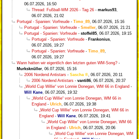
06.07.2026, 16:50
Thread: Fußball-WM 2026 - Tag 26
-
markus93
,
06.07.2026, 21:02
Portugal - Spanien: Vorfreude
-
Timo_89
,
06.07.2026, 15:16
Portugal - Spanien: Vorfreude
-
Smeller
,
06.07.2026, 21:21
Portugal - Spanien: Vorfreude
-
stoffel85
,
06.07.2026, 19:15
Portugal - Spanien: Vorfreude
-
Frankonius
,
06.07.2026, 19:27
Portugal - Spanien: Vorfreude
-
Timo_89
,
06.07.2026, 19:27
Wann hatten wir eigentlich den letzten guten WM-Song?
-
Murksknüller
,
06.07.2026, 15:16
2006 Nordend Antistars
-
Sascha
,
06.07.2026, 20:11
2006 Nordend Antistars
-
vanti86
,
06.07.2026, 20:37
„World Cup Willie“ von Lonnie Donegan, WM 66 in England
-
Will Kane
,
06.07.2026, 19:32
„World Cup Willie“ von Lonnie Donegan, WM 66 in
England
-
Ulrich
,
06.07.2026, 19:38
„World Cup Willie“ von Lonnie Donegan, WM 66 in
England
-
Will Kane
,
06.07.2026, 19:41
„World Cup Willie“ von Lonnie Donegan, WM 66
in England
-
Ulrich
,
06.07.2026, 20:06
„World Cup Willie“ von Lonnie Donegan, WM