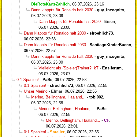
DieRoteKarteZahlIch
,
06.07.2026, 23:16
Dann klappts für Ronaldo halt 2030
-
guy_incognito
,
06.07.2026, 23:06
Dann klappts für Ronaldo halt 2030
-
Eisen
,
06.07.2026, 23:08
Dann klappts für Ronaldo halt 2030
-
sfroehlich73
,
06.07.2026, 22:58
Dann klappts für Ronaldo halt 2030
-
SantiagoKinderBueno
,
06.07.2026, 22:57
Dann klappts für Ronaldo halt 2030
-
guy_incognito
,
06.07.2026, 23:00
Vielleicht als (Spieler)Trainer?! kT
-
Ensiferum
,
06.07.2026, 23:07
0:1 Spanien!
-
PaBe
,
06.07.2026, 22:53
0:1 Spanien!
-
sfroehlich73
,
06.07.2026, 22:55
Unser Merino
-
Elmar
,
06.07.2026, 22:55
Merino, Bellingham, Haaland,..
-
tobi002
,
06.07.2026, 22:58
Merino, Bellingham, Haaland,..
-
PaBe
,
06.07.2026, 22:59
Merino, Bellingham, Haaland,..
-
CF
,
06.07.2026, 23:01
0:1 Spanien!
-
Smeller
,
06.07.2026, 22:55