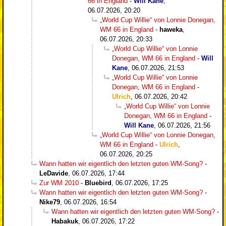
66 in England
-
Will Kane
,
06.07.2026, 20:20
„World Cup Willie“ von Lonnie Donegan,
WM 66 in England
-
haweka
,
06.07.2026, 20:33
„World Cup Willie“ von Lonnie
Donegan, WM 66 in England
-
Will
Kane
,
06.07.2026, 21:53
„World Cup Willie“ von Lonnie
Donegan, WM 66 in England
-
Ulrich
,
06.07.2026, 20:42
„World Cup Willie“ von Lonnie
Donegan, WM 66 in England
-
Will Kane
,
06.07.2026, 21:56
„World Cup Willie“ von Lonnie Donegan,
WM 66 in England
-
Ulrich
,
06.07.2026, 20:25
Wann hatten wir eigentlich den letzten guten WM-Song?
-
LeDavide
,
06.07.2026, 17:44
Zur WM 2010
-
Bluebird
,
06.07.2026, 17:25
Wann hatten wir eigentlich den letzten guten WM-Song?
-
Nike79
,
06.07.2026, 16:54
Wann hatten wir eigentlich den letzten guten WM-Song?
-
Habakuk
,
06.07.2026, 17:22