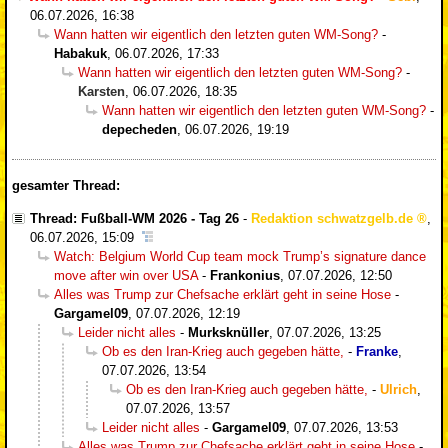
06.07.2026, 16:38
Wann hatten wir eigentlich den letzten guten WM-Song?
-
Habakuk
,
06.07.2026, 17:33
Wann hatten wir eigentlich den letzten guten WM-Song?
-
Karsten
,
06.07.2026, 18:35
Wann hatten wir eigentlich den letzten guten WM-Song?
-
depecheden
,
06.07.2026, 19:19
gesamter Thread:
Thread: Fußball-WM 2026 - Tag 26
-
Redaktion schwatzgelb.de
,
06.07.2026, 15:09
Watch: Belgium World Cup team mock Trump’s signature dance
move after win over USA
-
Frankonius
,
07.07.2026, 12:50
Alles was Trump zur Chefsache erklärt geht in seine Hose
-
Gargamel09
,
07.07.2026, 12:19
Leider nicht alles
-
Murksknüller
,
07.07.2026, 13:25
Ob es den Iran-Krieg auch gegeben hätte,
-
Franke
,
07.07.2026, 13:54
Ob es den Iran-Krieg auch gegeben hätte,
-
Ulrich
,
07.07.2026, 13:57
Leider nicht alles
-
Gargamel09
,
07.07.2026, 13:53
Alles was Trump zur Chefsache erklärt geht in seine Hose
-