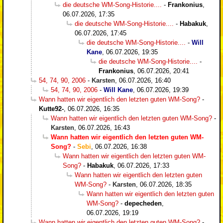
die deutsche WM-Song-Historie....
-
Frankonius
,
06.07.2026, 17:35
die deutsche WM-Song-Historie....
-
Habakuk
,
06.07.2026, 17:45
die deutsche WM-Song-Historie....
-
Will
Kane
,
06.07.2026, 19:35
die deutsche WM-Song-Historie....
-
Frankonius
,
06.07.2026, 20:41
54, 74, 90, 2006
-
Karsten
,
06.07.2026, 16:40
54, 74, 90, 2006
-
Will Kane
,
06.07.2026, 19:39
Wann hatten wir eigentlich den letzten guten WM-Song?
-
Kutte92-
,
06.07.2026, 16:35
Wann hatten wir eigentlich den letzten guten WM-Song?
-
Karsten
,
06.07.2026, 16:43
Wann hatten wir eigentlich den letzten guten WM-
Song?
-
Sebi
,
06.07.2026, 16:38
Wann hatten wir eigentlich den letzten guten WM-
Song?
-
Habakuk
,
06.07.2026, 17:33
Wann hatten wir eigentlich den letzten guten
WM-Song?
-
Karsten
,
06.07.2026, 18:35
Wann hatten wir eigentlich den letzten guten
WM-Song?
-
depecheden
,
06.07.2026, 19:19
Wann hatten wir eigentlich den letzten guten WM-Song?
-