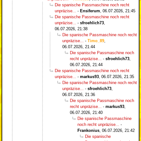
Die spanische Passmaschine noch recht
unpräzise...
-
Ensiferum
,
06.07.2026, 21:45
Die spanische Passmaschine noch recht
unpräzise...
-
sfroehlich73
,
06.07.2026, 21:38
Die spanische Passmaschine noch recht
unpräzise...
-
Timo_89
,
06.07.2026, 21:44
Die spanische Passmaschine noch
recht unpräzise...
-
sfroehlich73
,
06.07.2026, 21:44
Die spanische Passmaschine noch recht
unpräzise...
-
markus93
,
06.07.2026, 21:35
Die spanische Passmaschine noch recht
unpräzise...
-
sfroehlich73
,
06.07.2026, 21:36
Die spanische Passmaschine noch
recht unpräzise...
-
markus93
,
06.07.2026, 21:40
Die spanische Passmaschine
noch recht unpräzise...
-
Frankonius
,
06.07.2026, 21:42
Die spanische