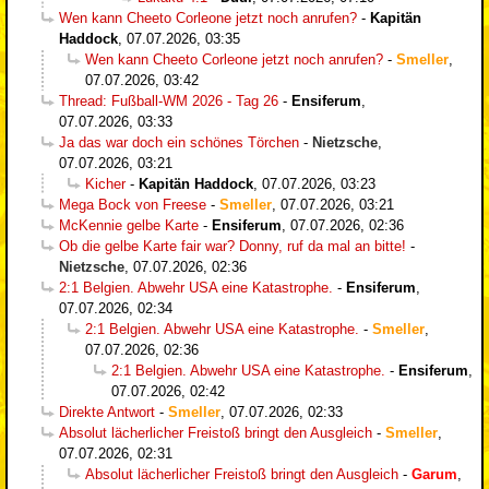
Wen kann Cheeto Corleone jetzt noch anrufen?
-
Kapitän
Haddock
,
07.07.2026, 03:35
Wen kann Cheeto Corleone jetzt noch anrufen?
-
Smeller
,
07.07.2026, 03:42
Thread: Fußball-WM 2026 - Tag 26
-
Ensiferum
,
07.07.2026, 03:33
Ja das war doch ein schönes Törchen
-
Nietzsche
,
07.07.2026, 03:21
Kicher
-
Kapitän Haddock
,
07.07.2026, 03:23
Mega Bock von Freese
-
Smeller
,
07.07.2026, 03:21
McKennie gelbe Karte
-
Ensiferum
,
07.07.2026, 02:36
Ob die gelbe Karte fair war? Donny, ruf da mal an bitte!
-
Nietzsche
,
07.07.2026, 02:36
2:1 Belgien. Abwehr USA eine Katastrophe.
-
Ensiferum
,
07.07.2026, 02:34
2:1 Belgien. Abwehr USA eine Katastrophe.
-
Smeller
,
07.07.2026, 02:36
2:1 Belgien. Abwehr USA eine Katastrophe.
-
Ensiferum
,
07.07.2026, 02:42
Direkte Antwort
-
Smeller
,
07.07.2026, 02:33
Absolut lächerlicher Freistoß bringt den Ausgleich
-
Smeller
,
07.07.2026, 02:31
Absolut lächerlicher Freistoß bringt den Ausgleich
-
Garum
,