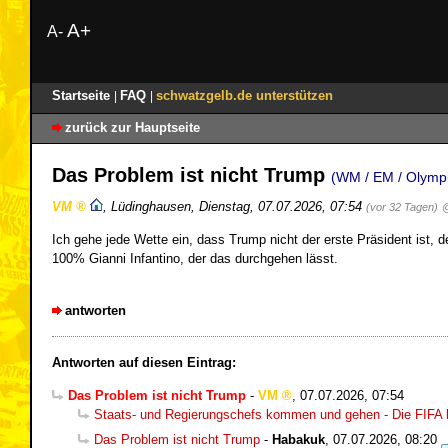
A+
A-
Startseite
FAQ
schwatzgelb.de unterstützen
|
|
zurück zur Hauptseite
Das Problem ist nicht Trump
(WM / EM / Olympi
VM
,
Lüdinghausen
,
Dienstag, 07.07.2026, 07:54
(vor 32 Tagen)
Ich gehe jede Wette ein, dass Trump nicht der erste Präsident ist, 
100% Gianni Infantino, der das durchgehen lässt.
antworten
Antworten auf diesen Eintrag:
Das Problem ist nicht Trump
-
VM
,
07.07.2026, 07:54
Staats- und Regierungschefs kommen und gehen - Die FIFA b
Das Problem ist nicht Trump
-
Habakuk
,
07.07.2026, 08:20