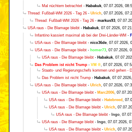
Mal nüchtern betrachtet
-
Habakuk
,
07.07.2026, 08:
Thread: Fußball-WM 2026 - Tag 26
-
Ulrich
,
07.07.2026, 07:
Thread: Fußball-WM 2026 - Tag 26
-
markus93
,
07.07.20
USA raus - Die Blamage bleibt
-
Habakuk
,
07.07.2026, 07:21
Infantino kassiert maximal ab bei der Drei-Länder-WM
-
F
USA raus - Die Blamage bleibt
-
nico36de
,
07.07.2026, 
USA raus - Die Blamage bleibt
-
homer73
,
07.07.2026, 0
USA raus - Die Blamage bleibt
-
Habakuk
,
07.07.202
Das Problem ist nicht Trump
-
VM
,
07.07.2026, 07:5
Staats- und Regierungschefs kommen und gehen - Di
Das Problem ist nicht Trump
-
Habakuk
,
07.07.2026
USA raus - Die Blamage bleibt
-
Ulrich
,
07.07.2026, 07:
USA raus - Die Blamage bleibt
-
Marc2006
,
07.07.20
USA raus - Die Blamage bleibt
-
Hatebreed
,
07.
USA raus - Die Blamage bleibt
-
Ulrich
,
07.07.20
USA raus - Die Blamage bleibt
-
Ingo
,
07.07
USA raus - Die Blamage bleibt
-
Ingo
,
07.07.2026, 0
USA raus - Die Blamage bleibt
-
Ulrich
,
07.07.20