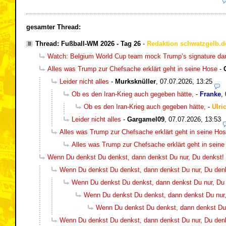
gesamter Thread:
Thread: Fußball-WM 2026 - Tag 26
-
Redaktion schwatzgelb.d
Watch: Belgium World Cup team mock Trump’s signature da
Alles was Trump zur Chefsache erklärt geht in seine Hose
-
Leider nicht alles
-
Murksknüller
,
07.07.2026, 13:25
Ob es den Iran-Krieg auch gegeben hätte,
-
Franke
,
Ob es den Iran-Krieg auch gegeben hätte,
-
Ulri
Leider nicht alles
-
Gargamel09
,
07.07.2026, 13:53
Alles was Trump zur Chefsache erklärt geht in seine Ho
Alles was Trump zur Chefsache erklärt geht in sein
Wenn Du denkst Du denkst, dann denkst Du nur, Du denkst! :-
Wenn Du denkst Du denkst, dann denkst Du nur, Du denkst
Wenn Du denkst Du denkst, dann denkst Du nur, Du de
Wenn Du denkst Du denkst, dann denkst Du nur, D
Wenn Du denkst Du denkst, dann denkst Du nu
Wenn Du denkst Du denkst, dann denkst Du nur, Du denkst