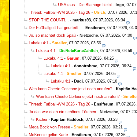
USA raus - Die Blamage bleibt
-
Ingo
,
07.07
Thread: Fußball-WM 2026 - Tag 26
-
Ulrich
,
07.07.2026, 07:
STOP THE COUNT!...
-
markus93
,
07.07.2026, 06:34
Der Fußballgott hat geurteilt...
-
Ensiferum
,
07.07.2026, 04:
Jo, so machtet doch Spaß
-
Nietzsche
,
07.07.2026, 04:00
Lukaku 4:1
-
Smeller
,
07.07.2026, 03:56
Lukaku 4:1
-
DieRoteKarteZahlIch
,
07.07.2026, 03:59
Lukaku 4:1
-
Garum
,
07.07.2026, 04:25
Lukaku 4:1
-
donotrobme
,
07.07.2026, 06:34
Lukaku 4:1
-
Smeller
,
07.07.2026, 04:05
Lukaku 4:1
-
Dudi
,
07.07.2026, 07:10
Wen kann Cheeto Corleone jetzt noch anrufen?
-
Kapitän H
Wen kann Cheeto Corleone jetzt noch anrufen?
-
Smelle
Thread: Fußball-WM 2026 - Tag 26
-
Ensiferum
,
07.07.2026,
Ja das war doch ein schönes Törchen
-
Nietzsche
,
07.07.20
Kicher
-
Kapitän Haddock
,
07.07.2026, 03:23
Mega Bock von Freese
-
Smeller
,
07.07.2026, 03:21
McKennie gelbe Karte
-
Ensiferum
,
07.07.2026, 02:36