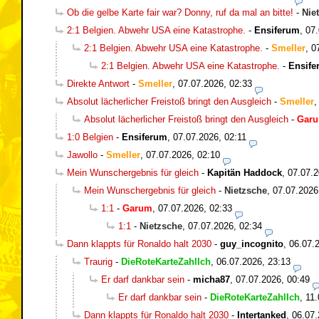
Ob die gelbe Karte fair war? Donny, ruf da mal an bitte!
-
Nie
2:1 Belgien. Abwehr USA eine Katastrophe.
-
Ensiferum
,
07.
2:1 Belgien. Abwehr USA eine Katastrophe.
-
Smeller
,
0
2:1 Belgien. Abwehr USA eine Katastrophe.
-
Ensife
Direkte Antwort
-
Smeller
,
07.07.2026, 02:33
Absolut lächerlicher Freistoß bringt den Ausgleich
-
Smeller
Absolut lächerlicher Freistoß bringt den Ausgleich
-
Gar
1:0 Belgien
-
Ensiferum
,
07.07.2026, 02:11
Jawollo
-
Smeller
,
07.07.2026, 02:10
Mein Wunschergebnis für gleich
-
Kapitän Haddock
,
07.07.2
Mein Wunschergebnis für gleich
-
Nietzsche
,
07.07.2026
1:1
-
Garum
,
07.07.2026, 02:33
1:1
-
Nietzsche
,
07.07.2026, 02:34
Dann klappts für Ronaldo halt 2030
-
guy_incognito
,
06.07.
Traurig
-
DieRoteKarteZahlIch
,
06.07.2026, 23:13
Er darf dankbar sein
-
micha87
,
07.07.2026, 00:49
Er darf dankbar sein
-
DieRoteKarteZahlIch
,
11.
Dann klappts für Ronaldo halt 2030
-
Intertanked
,
06.07.