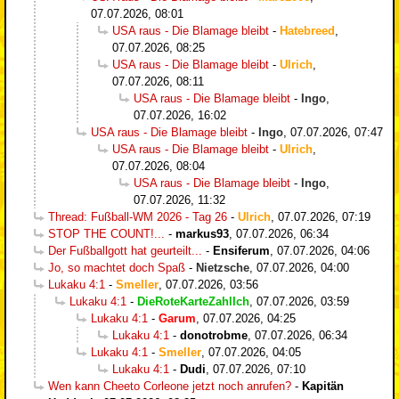
07.07.2026, 08:01
USA raus - Die Blamage bleibt
-
Hatebreed
,
07.07.2026, 08:25
USA raus - Die Blamage bleibt
-
Ulrich
,
07.07.2026, 08:11
USA raus - Die Blamage bleibt
-
Ingo
,
07.07.2026, 16:02
USA raus - Die Blamage bleibt
-
Ingo
,
07.07.2026, 07:47
USA raus - Die Blamage bleibt
-
Ulrich
,
07.07.2026, 08:04
USA raus - Die Blamage bleibt
-
Ingo
,
07.07.2026, 11:32
Thread: Fußball-WM 2026 - Tag 26
-
Ulrich
,
07.07.2026, 07:19
STOP THE COUNT!...
-
markus93
,
07.07.2026, 06:34
Der Fußballgott hat geurteilt...
-
Ensiferum
,
07.07.2026, 04:06
Jo, so machtet doch Spaß
-
Nietzsche
,
07.07.2026, 04:00
Lukaku 4:1
-
Smeller
,
07.07.2026, 03:56
Lukaku 4:1
-
DieRoteKarteZahlIch
,
07.07.2026, 03:59
Lukaku 4:1
-
Garum
,
07.07.2026, 04:25
Lukaku 4:1
-
donotrobme
,
07.07.2026, 06:34
Lukaku 4:1
-
Smeller
,
07.07.2026, 04:05
Lukaku 4:1
-
Dudi
,
07.07.2026, 07:10
Wen kann Cheeto Corleone jetzt noch anrufen?
-
Kapitän