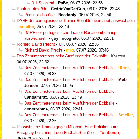
0:1 Spanien!
-
PaBe
,
06.07.2026, 22:58
Poah ist das öde
-
CedricVanDerGun
,
06.07.2026, 22:48
Poah ist das öde
-
Readonly
,
06.07.2026, 22:56
DARF der portugiesische Trainer Ronaldo überhaupt auswechseln
-
Smeller
,
06.07.2026, 22:48
DARF der portugiesische Trainer Ronaldo überhaupt
auswechseln
-
guy_incognito
,
06.07.2026, 22:51
Richard David Precht
-
CF
,
06.07.2026, 22:36
Richard David Precht
-
mrg
,
07.07.2026, 07:46
Das Zentimetermass beim Ausführen der Eckbälle
-
Karsten
,
06.07.2026, 22:32
Das Zentimetermass beim Ausführen der Eckbälle
-
Ulrich
,
07.07.2026, 08:33
Das Zentimetermass beim Ausführen der Eckbälle
-
Mob-
Jenson
,
07.07.2026, 08:05
Das Zentimetermass beim Ausführen der Eckbälle
-
Candamir85
,
06.07.2026, 23:49
Das Zentimetermass beim Ausführen der Eckbälle
-
donotrobme
,
06.07.2026, 22:41
Das Zentimetermass beim Ausführen der Eckbälle
-
Smeller
,
06.07.2026, 22:36
Rassistische Tiraden gegen Mbappé: Eine Politikerin aus
Paraguay beschimpft den Fußball-Star übel.
-
Tomberen
,
06.07.2026, 22:13