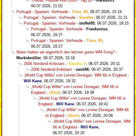
Thread: Fußball-WM 2026 - Tag 26
-
markus93
,
06.07.2026, 21:02
Portugal - Spanien: Vorfreude
-
Timo_89
,
06.07.2026, 15:16
Portugal - Spanien: Vorfreude
-
Smeller
,
06.07.2026, 21:21
Portugal - Spanien: Vorfreude
-
stoffel85
,
06.07.2026, 19:15
Portugal - Spanien: Vorfreude
-
Frankonius
,
06.07.2026, 19:27
Portugal - Spanien: Vorfreude
-
Timo_89
,
06.07.2026, 19:27
Wann hatten wir eigentlich den letzten guten WM-Song?
-
Murksknüller
,
06.07.2026, 15:16
2006 Nordend Antistars
-
Sascha
,
06.07.2026, 20:11
2006 Nordend Antistars
-
vanti86
,
06.07.2026, 20:37
„World Cup Willie“ von Lonnie Donegan, WM 66 in England
-
Will Kane
,
06.07.2026, 19:32
„World Cup Willie“ von Lonnie Donegan, WM 66 in
England
-
Ulrich
,
06.07.2026, 19:38
„World Cup Willie“ von Lonnie Donegan, WM 66 in
England
-
Will Kane
,
06.07.2026, 19:41
„World Cup Willie“ von Lonnie Donegan, WM 66
in England
-
Ulrich
,
06.07.2026, 20:06
„World Cup Willie“ von Lonnie Donegan, WM
66 in England
-
Will Kane
,
06.07.2026, 20:20