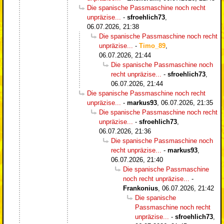
Die spanische Passmaschine noch recht
unpräzise...
-
sfroehlich73
,
06.07.2026, 21:38
Die spanische Passmaschine noch recht
unpräzise...
-
Timo_89
,
06.07.2026, 21:44
Die spanische Passmaschine noch
recht unpräzise...
-
sfroehlich73
,
06.07.2026, 21:44
Die spanische Passmaschine noch recht
unpräzise...
-
markus93
,
06.07.2026, 21:35
Die spanische Passmaschine noch recht
unpräzise...
-
sfroehlich73
,
06.07.2026, 21:36
Die spanische Passmaschine noch
recht unpräzise...
-
markus93
,
06.07.2026, 21:40
Die spanische Passmaschine
noch recht unpräzise...
-
Frankonius
,
06.07.2026, 21:42
Die spanische
Passmaschine noch recht
unpräzise...
-
sfroehlich73
,