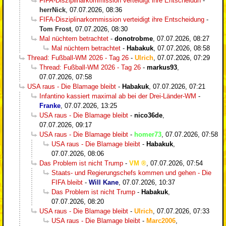
FIFA-Disziplinarkommission verteidigt ihre Entscheidun
-
herrNick
,
07.07.2026, 08:36
FIFA-Disziplinarkommission verteidigt ihre Entscheidung
-
Tom Frost
,
07.07.2026, 08:30
Mal nüchtern betrachtet
-
donotrobme
,
07.07.2026, 08:27
Mal nüchtern betrachtet
-
Habakuk
,
07.07.2026, 08:58
Thread: Fußball-WM 2026 - Tag 26
-
Ulrich
,
07.07.2026, 07:29
Thread: Fußball-WM 2026 - Tag 26
-
markus93
,
07.07.2026, 07:58
USA raus - Die Blamage bleibt
-
Habakuk
,
07.07.2026, 07:21
Infantino kassiert maximal ab bei der Drei-Länder-WM
-
Franke
,
07.07.2026, 13:25
USA raus - Die Blamage bleibt
-
nico36de
,
07.07.2026, 09:17
USA raus - Die Blamage bleibt
-
homer73
,
07.07.2026, 07:58
USA raus - Die Blamage bleibt
-
Habakuk
,
07.07.2026, 08:06
Das Problem ist nicht Trump
-
VM
,
07.07.2026, 07:54
Staats- und Regierungschefs kommen und gehen - Die
FIFA bleibt
-
Will Kane
,
07.07.2026, 10:37
Das Problem ist nicht Trump
-
Habakuk
,
07.07.2026, 08:20
USA raus - Die Blamage bleibt
-
Ulrich
,
07.07.2026, 07:33
USA raus - Die Blamage bleibt
-
Marc2006
,