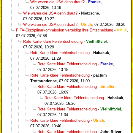
Wie waren die USA denn drauf?
-
Franke
,
07.07.2026, 13:19
Wie waren die USA denn drauf?
-
Nietzsche
,
07.07.2026, 10:27
Wie waren die USA denn drauf?
-
Ulrich
,
07.07.2026, 08:20
FIFA-Disziplinarkommission verteidigt ihre Entscheidung
-
VM
,
07.07.2026, 07:58
Rote Karte klare Fehlentscheidung
-
Vielhilftviel
,
07.07.2026, 10:29
Rote Karte klare Fehlentscheidung
-
Habakuk
,
07.07.2026, 11:29
Rote Karte klare Fehlentscheidung
-
Franke
,
07.07.2026, 13:15
Rote Karte klare Fehlentscheidung
-
pactum
Trotmundense
,
07.07.2026, 11:00
Rote Karte klare Fehlentscheidung
-
Smeller
,
07.07.2026, 16:09
Rote Karte klare Fehlentscheidung
-
Habakuk
,
07.07.2026, 16:26
Rote Karte klare Fehlentscheidung
-
Vielhilftviel
,
07.07.2026, 11:34
Rote Karte klare Fehlentscheidung
-
Ulrich
,
07.07.2026, 10:46
Rote Karte klare Fehlentscheidung
-
John Silver
,