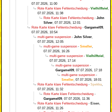
07.07.2026, 11:00
Rote Karte klare Fehlentscheidung
-
Vielhilftviel
,
07.07.2026, 11:38
Rote Karte klare Fehlentscheidung
-
John
Silver
,
07.07.2026, 12:01
Rote Karte klare Fehlentscheidung
-
Gargamel09
,
07.07.2026, 10:54
multi-game suspension
-
John Silver
,
07.07.2026, 12:05
multi-game suspension
-
Smeller
,
07.07.2026, 16:26
multi-game suspension
-
Vielhilftviel
,
07.07.2026, 17:14
multi-game suspension
-
Gargamel09
,
07.07.2026, 17:18
multi-game suspension
-
Smeller
,
07.07.2026, 18:01
Rote Karte klare Fehlentscheidung
-
Spekka
,
07.07.2026, 11:32
Rote Karte klare Fehlentscheidung
-
Gargamel09
,
07.07.2026, 11:36
Rote Karte klare Fehlentscheidung
-
Eisen
,
07.07.2026, 11:26