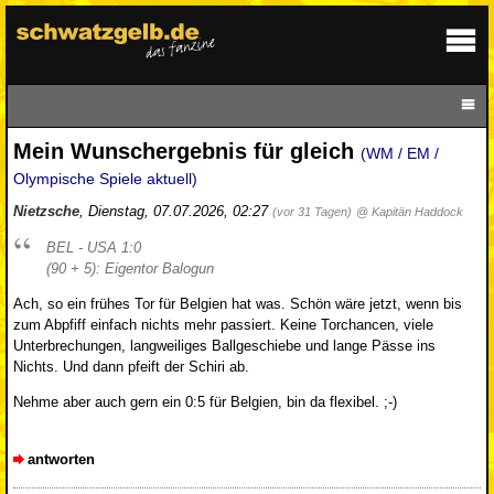
Mein Wunschergebnis für gleich
(WM / EM /
Olympische Spiele aktuell)
Nietzsche
,
Dienstag, 07.07.2026, 02:27
(vor 31 Tagen)
@ Kapitän Haddock
BEL - USA 1:0
(90 + 5): Eigentor Balogun
Ach, so ein frühes Tor für Belgien hat was. Schön wäre jetzt, wenn bis
zum Abpfiff einfach nichts mehr passiert. Keine Torchancen, viele
Unterbrechungen, langweiliges Ballgeschiebe und lange Pässe ins
Nichts. Und dann pfeift der Schiri ab.
Nehme aber auch gern ein 0:5 für Belgien, bin da flexibel. ;-)
antworten