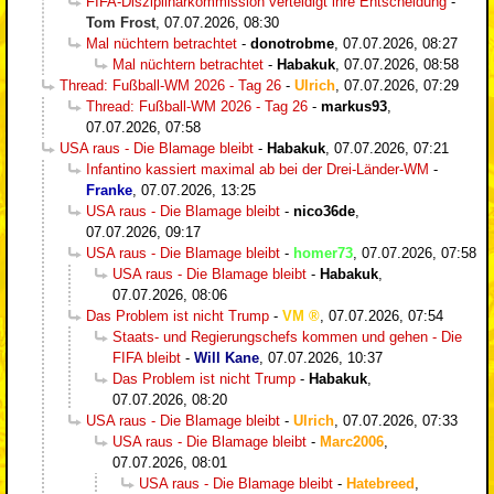
FIFA-Disziplinarkommission verteidigt ihre Entscheidung
-
Tom Frost
,
07.07.2026, 08:30
Mal nüchtern betrachtet
-
donotrobme
,
07.07.2026, 08:27
Mal nüchtern betrachtet
-
Habakuk
,
07.07.2026, 08:58
Thread: Fußball-WM 2026 - Tag 26
-
Ulrich
,
07.07.2026, 07:29
Thread: Fußball-WM 2026 - Tag 26
-
markus93
,
07.07.2026, 07:58
USA raus - Die Blamage bleibt
-
Habakuk
,
07.07.2026, 07:21
Infantino kassiert maximal ab bei der Drei-Länder-WM
-
Franke
,
07.07.2026, 13:25
USA raus - Die Blamage bleibt
-
nico36de
,
07.07.2026, 09:17
USA raus - Die Blamage bleibt
-
homer73
,
07.07.2026, 07:58
USA raus - Die Blamage bleibt
-
Habakuk
,
07.07.2026, 08:06
Das Problem ist nicht Trump
-
VM
,
07.07.2026, 07:54
Staats- und Regierungschefs kommen und gehen - Die
FIFA bleibt
-
Will Kane
,
07.07.2026, 10:37
Das Problem ist nicht Trump
-
Habakuk
,
07.07.2026, 08:20
USA raus - Die Blamage bleibt
-
Ulrich
,
07.07.2026, 07:33
USA raus - Die Blamage bleibt
-
Marc2006
,
07.07.2026, 08:01
USA raus - Die Blamage bleibt
-
Hatebreed
,