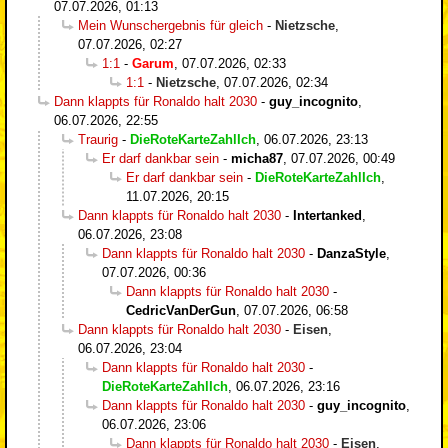
07.07.2026, 01:13
Mein Wunschergebnis für gleich
-
Nietzsche
,
07.07.2026, 02:27
1:1
-
Garum
,
07.07.2026, 02:33
1:1
-
Nietzsche
,
07.07.2026, 02:34
Dann klappts für Ronaldo halt 2030
-
guy_incognito
,
06.07.2026, 22:55
Traurig
-
DieRoteKarteZahlIch
,
06.07.2026, 23:13
Er darf dankbar sein
-
micha87
,
07.07.2026, 00:49
Er darf dankbar sein
-
DieRoteKarteZahlIch
,
11.07.2026, 20:15
Dann klappts für Ronaldo halt 2030
-
Intertanked
,
06.07.2026, 23:08
Dann klappts für Ronaldo halt 2030
-
DanzaStyle
,
07.07.2026, 00:36
Dann klappts für Ronaldo halt 2030
-
CedricVanDerGun
,
07.07.2026, 06:58
Dann klappts für Ronaldo halt 2030
-
Eisen
,
06.07.2026, 23:04
Dann klappts für Ronaldo halt 2030
-
DieRoteKarteZahlIch
,
06.07.2026, 23:16
Dann klappts für Ronaldo halt 2030
-
guy_incognito
,
06.07.2026, 23:06
Dann klappts für Ronaldo halt 2030
-
Eisen
,