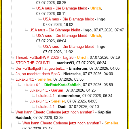
07.07.2026, 08:25
USA raus - Die Blamage bleibt
-
Ulrich
,
07.07.2026, 08:11
USA raus - Die Blamage bleibt
-
Ingo
,
07.07.2026, 16:02
USA raus - Die Blamage bleibt
-
Ingo
,
07.07.2026, 07:47
USA raus - Die Blamage bleibt
-
Ulrich
,
07.07.2026, 08:04
USA raus - Die Blamage bleibt
-
Ingo
,
07.07.2026, 11:32
Thread: Fußball-WM 2026 - Tag 26
-
Ulrich
,
07.07.2026, 07:19
STOP THE COUNT!...
-
markus93
,
07.07.2026, 06:34
Der Fußballgott hat geurteilt...
-
Ensiferum
,
07.07.2026, 04:06
Jo, so machtet doch Spaß
-
Nietzsche
,
07.07.2026, 04:00
Lukaku 4:1
-
Smeller
,
07.07.2026, 03:56
Lukaku 4:1
-
DieRoteKarteZahlIch
,
07.07.2026, 03:59
Lukaku 4:1
-
Garum
,
07.07.2026, 04:25
Lukaku 4:1
-
donotrobme
,
07.07.2026, 06:34
Lukaku 4:1
-
Smeller
,
07.07.2026, 04:05
Lukaku 4:1
-
Dudi
,
07.07.2026, 07:10
Wen kann Cheeto Corleone jetzt noch anrufen?
-
Kapitän
Haddock
,
07.07.2026, 03:35
Wen kann Cheeto Corleone jetzt noch anrufen?
-
Smeller
,
07.07.2026, 03:42