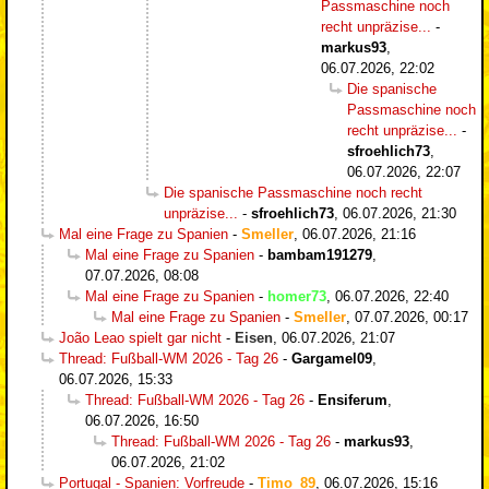
Passmaschine noch
recht unpräzise...
-
markus93
,
06.07.2026, 22:02
Die spanische
Passmaschine noch
recht unpräzise...
-
sfroehlich73
,
06.07.2026, 22:07
Die spanische Passmaschine noch recht
unpräzise...
-
sfroehlich73
,
06.07.2026, 21:30
Mal eine Frage zu Spanien
-
Smeller
,
06.07.2026, 21:16
Mal eine Frage zu Spanien
-
bambam191279
,
07.07.2026, 08:08
Mal eine Frage zu Spanien
-
homer73
,
06.07.2026, 22:40
Mal eine Frage zu Spanien
-
Smeller
,
07.07.2026, 00:17
João Leao spielt gar nicht
-
Eisen
,
06.07.2026, 21:07
Thread: Fußball-WM 2026 - Tag 26
-
Gargamel09
,
06.07.2026, 15:33
Thread: Fußball-WM 2026 - Tag 26
-
Ensiferum
,
06.07.2026, 16:50
Thread: Fußball-WM 2026 - Tag 26
-
markus93
,
06.07.2026, 21:02
Portugal - Spanien: Vorfreude
-
Timo_89
,
06.07.2026, 15:16