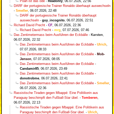
Poah ist das öde
-
Readonly
,
06.07.2026, 22:56
DARF der portugiesische Trainer Ronaldo überhaupt auswechseln
-
Smeller
,
06.07.2026, 22:48
DARF der portugiesische Trainer Ronaldo überhaupt
auswechseln
-
guy_incognito
,
06.07.2026, 22:51
Richard David Precht
-
CF
,
06.07.2026, 22:36
Richard David Precht
-
mrg
,
07.07.2026, 07:46
Das Zentimetermass beim Ausführen der Eckbälle
-
Karsten
,
06.07.2026, 22:32
Das Zentimetermass beim Ausführen der Eckbälle
-
Ulrich
,
07.07.2026, 08:33
Das Zentimetermass beim Ausführen der Eckbälle
-
Mob-
Jenson
,
07.07.2026, 08:05
Das Zentimetermass beim Ausführen der Eckbälle
-
Candamir85
,
06.07.2026, 23:49
Das Zentimetermass beim Ausführen der Eckbälle
-
donotrobme
,
06.07.2026, 22:41
Das Zentimetermass beim Ausführen der Eckbälle
-
Smeller
,
06.07.2026, 22:36
Rassistische Tiraden gegen Mbappé: Eine Politikerin aus
Paraguay beschimpft den Fußball-Star übel.
-
Tomberen
,
06.07.2026, 22:13
Rassistische Tiraden gegen Mbappé: Eine Politikerin aus
Paraguay beschimpft den Fußball-Star übel.
-
Ulrich
,