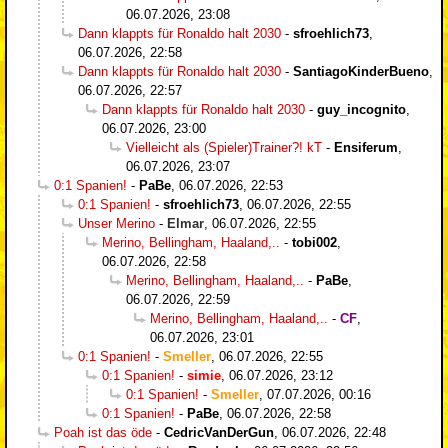
06.07.2026, 23:08
Dann klappts für Ronaldo halt 2030
-
sfroehlich73
,
06.07.2026, 22:58
Dann klappts für Ronaldo halt 2030
-
SantiagoKinderBueno
,
06.07.2026, 22:57
Dann klappts für Ronaldo halt 2030
-
guy_incognito
,
06.07.2026, 23:00
Vielleicht als (Spieler)Trainer?! kT
-
Ensiferum
,
06.07.2026, 23:07
0:1 Spanien!
-
PaBe
,
06.07.2026, 22:53
0:1 Spanien!
-
sfroehlich73
,
06.07.2026, 22:55
Unser Merino
-
Elmar
,
06.07.2026, 22:55
Merino, Bellingham, Haaland,..
-
tobi002
,
06.07.2026, 22:58
Merino, Bellingham, Haaland,..
-
PaBe
,
06.07.2026, 22:59
Merino, Bellingham, Haaland,..
-
CF
,
06.07.2026, 23:01
0:1 Spanien!
-
Smeller
,
06.07.2026, 22:55
0:1 Spanien!
-
simie
,
06.07.2026, 23:12
0:1 Spanien!
-
Smeller
,
07.07.2026, 00:16
0:1 Spanien!
-
PaBe
,
06.07.2026, 22:58
Poah ist das öde
-
CedricVanDerGun
,
06.07.2026, 22:48