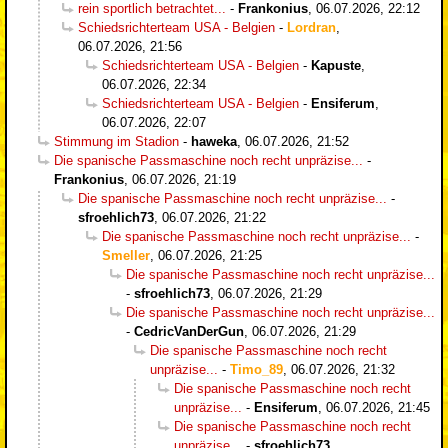
rein sportlich betrachtet...
-
Frankonius
,
06.07.2026, 22:12
Schiedsrichterteam USA - Belgien
-
Lordran
,
06.07.2026, 21:56
Schiedsrichterteam USA - Belgien
-
Kapuste
,
06.07.2026, 22:34
Schiedsrichterteam USA - Belgien
-
Ensiferum
,
06.07.2026, 22:07
Stimmung im Stadion
-
haweka
,
06.07.2026, 21:52
Die spanische Passmaschine noch recht unpräzise...
-
Frankonius
,
06.07.2026, 21:19
Die spanische Passmaschine noch recht unpräzise...
-
sfroehlich73
,
06.07.2026, 21:22
Die spanische Passmaschine noch recht unpräzise...
-
Smeller
,
06.07.2026, 21:25
Die spanische Passmaschine noch recht unpräzise...
-
sfroehlich73
,
06.07.2026, 21:29
Die spanische Passmaschine noch recht unpräzise...
-
CedricVanDerGun
,
06.07.2026, 21:29
Die spanische Passmaschine noch recht
unpräzise...
-
Timo_89
,
06.07.2026, 21:32
Die spanische Passmaschine noch recht
unpräzise...
-
Ensiferum
,
06.07.2026, 21:45
Die spanische Passmaschine noch recht
unpräzise...
-
sfroehlich73
,