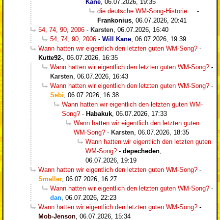
Kane
,
06.07.2026, 19:35
die deutsche WM-Song-Historie....
-
Frankonius
,
06.07.2026, 20:41
54, 74, 90, 2006
-
Karsten
,
06.07.2026, 16:40
54, 74, 90, 2006
-
Will Kane
,
06.07.2026, 19:39
Wann hatten wir eigentlich den letzten guten WM-Song?
-
Kutte92-
,
06.07.2026, 16:35
Wann hatten wir eigentlich den letzten guten WM-Song?
-
Karsten
,
06.07.2026, 16:43
Wann hatten wir eigentlich den letzten guten WM-Song?
-
Sebi
,
06.07.2026, 16:38
Wann hatten wir eigentlich den letzten guten WM-
Song?
-
Habakuk
,
06.07.2026, 17:33
Wann hatten wir eigentlich den letzten guten
WM-Song?
-
Karsten
,
06.07.2026, 18:35
Wann hatten wir eigentlich den letzten guten
WM-Song?
-
depecheden
,
06.07.2026, 19:19
Wann hatten wir eigentlich den letzten guten WM-Song?
-
Smeller
,
06.07.2026, 16:27
Wann hatten wir eigentlich den letzten guten WM-Song?
-
dan
,
06.07.2026, 22:23
Wann hatten wir eigentlich den letzten guten WM-Song?
-
Mob-Jenson
,
06.07.2026, 15:34