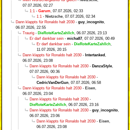
07.07.2026, 02:27
1:1
-
Garum
,
07.07.2026, 02:33
1:1
-
Nietzsche
,
07.07.2026, 02:34
Dann klappts für Ronaldo halt 2030
-
guy_incognito
,
06.07.2026, 22:55
Traurig
-
DieRoteKarteZahlIch
,
06.07.2026, 23:13
Er darf dankbar sein
-
micha87
,
07.07.2026, 00:49
Er darf dankbar sein
-
DieRoteKarteZahlIch
,
11.07.2026, 20:15
Dann klappts für Ronaldo halt 2030
-
Intertanked
,
06.07.2026, 23:08
Dann klappts für Ronaldo halt 2030
-
DanzaStyle
,
07.07.2026, 00:36
Dann klappts für Ronaldo halt 2030
-
CedricVanDerGun
,
07.07.2026, 06:58
Dann klappts für Ronaldo halt 2030
-
Eisen
,
06.07.2026, 23:04
Dann klappts für Ronaldo halt 2030
-
DieRoteKarteZahlIch
,
06.07.2026, 23:16
Dann klappts für Ronaldo halt 2030
-
guy_incognito
,
06.07.2026, 23:06
Dann klappts für Ronaldo halt 2030
-
Eisen
,
06.07.2026, 23:08