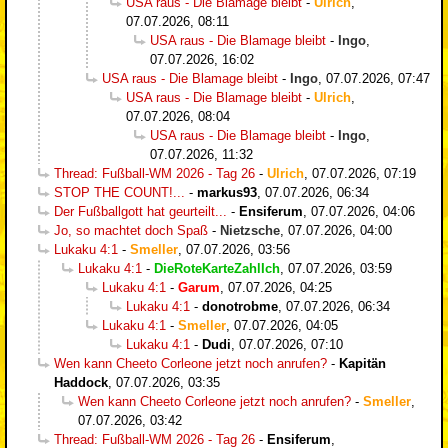
USA raus - Die Blamage bleibt
-
Ulrich
,
07.07.2026, 08:11
USA raus - Die Blamage bleibt
-
Ingo
,
07.07.2026, 16:02
USA raus - Die Blamage bleibt
-
Ingo
,
07.07.2026, 07:47
USA raus - Die Blamage bleibt
-
Ulrich
,
07.07.2026, 08:04
USA raus - Die Blamage bleibt
-
Ingo
,
07.07.2026, 11:32
Thread: Fußball-WM 2026 - Tag 26
-
Ulrich
,
07.07.2026, 07:19
STOP THE COUNT!...
-
markus93
,
07.07.2026, 06:34
Der Fußballgott hat geurteilt...
-
Ensiferum
,
07.07.2026, 04:06
Jo, so machtet doch Spaß
-
Nietzsche
,
07.07.2026, 04:00
Lukaku 4:1
-
Smeller
,
07.07.2026, 03:56
Lukaku 4:1
-
DieRoteKarteZahlIch
,
07.07.2026, 03:59
Lukaku 4:1
-
Garum
,
07.07.2026, 04:25
Lukaku 4:1
-
donotrobme
,
07.07.2026, 06:34
Lukaku 4:1
-
Smeller
,
07.07.2026, 04:05
Lukaku 4:1
-
Dudi
,
07.07.2026, 07:10
Wen kann Cheeto Corleone jetzt noch anrufen?
-
Kapitän
Haddock
,
07.07.2026, 03:35
Wen kann Cheeto Corleone jetzt noch anrufen?
-
Smeller
,
07.07.2026, 03:42
Thread: Fußball-WM 2026 - Tag 26
-
Ensiferum
,