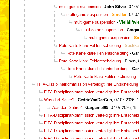
multi-game suspension
-
John Silver
,
07.07
multi-game suspension
-
Smeller
,
07.07
multi-game suspension
-
Vielhilftvi
multi-game suspension
-
Garga
multi-game suspension
-
Sm
Rote Karte klare Fehlentscheidung
-
Spekka
Rote Karte klare Fehlentscheidung
-
Ga
Rote Karte klare Fehlentscheidung
-
Eisen
,
Rote Karte klare Fehlentscheidung
-
Ga
Rote Karte klare Fehlentscheidung
FIFA-Disziplinarkommission verteidigt ihre Entscheidung
FIFA-Disziplinarkommission verteidigt ihre Entschei
Was darf Satire?
-
CedricVanDerGun
,
07.07.2026, 
Was darf Satire?
-
Gargamel09
,
07.07.2026, 15
FIFA-Disziplinarkommission verteidigt ihre Entschei
FIFA-Disziplinarkommission verteidigt ihre Entschei
FIFA-Disziplinarkommission verteidigt ihre Entschei
FIFA-Disziplinarkommission verteidigt ihre Entschei