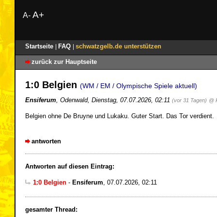
A+
A-
Startseite
FAQ
schwatzgelb.de unterstützen
|
|
zurück zur Hauptseite
1:0 Belgien
(WM / EM / Olympische Spiele aktuell)
Ensiferum
,
Odenwald
,
Dienstag, 07.07.2026, 02:11
(vor 31 Tagen)
@ R
Belgien ohne De Bruyne und Lukaku. Guter Start. Das Tor verdient.
antworten
Antworten auf diesen Eintrag:
1:0 Belgien
-
Ensiferum
,
07.07.2026, 02:11
gesamter Thread: