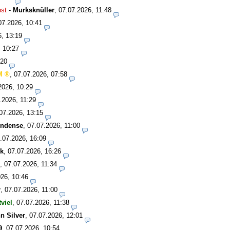
bst
-
Murksknüller
,
07.07.2026, 11:48
07.2026, 10:41
6, 13:19
, 10:27
:20
M
,
07.07.2026, 07:58
2026, 10:29
.2026, 11:29
07.2026, 13:15
undense
,
07.07.2026, 11:00
.07.2026, 16:09
k
,
07.07.2026, 16:26
,
07.07.2026, 11:34
26, 10:46
r
,
07.07.2026, 11:00
tviel
,
07.07.2026, 11:38
n Silver
,
07.07.2026, 12:01
9
,
07.07.2026, 10:54