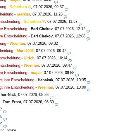
dung
-
Scherben
,
07.07.2026, 09:37
cheidung
-
markus
,
07.07.2026, 11:23
Entscheidung
-
Scherben
,
07.07.2026, 11:57
hre Entscheidung
-
Earl Chekov
,
07.07.2026, 12:12
hre Entscheidung
-
Earl Chekov
,
07.07.2026, 12:08
dung
-
Weeman
,
07.07.2026, 09:32
cheidung
-
Marc2006
,
07.07.2026, 09:42
Entscheidung
-
Ulrich
,
07.07.2026, 10:14
Entscheidung
-
Weeman
,
07.07.2026, 09:47
hre Entscheidung
-
majae
,
07.07.2026, 09:58
gt ihre Entscheidung
-
Habakuk
,
07.07.2026, 10:35
gt ihre Entscheidung
-
Weeman
,
07.07.2026, 10:00
-
herrNick
,
07.07.2026, 08:36
-
Tom Frost
,
07.07.2026, 08:30
27
58
29