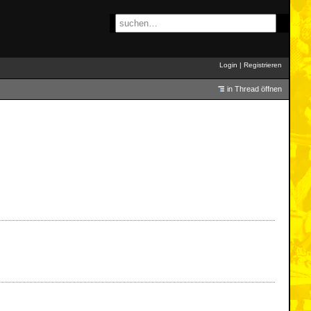
Login
|
Registrieren
in Thread öffnen