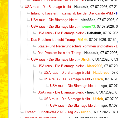
Thread: Fußball-WM 2026 - Tag 26
-
markus93
,
07.07.20
USA raus - Die Blamage bleibt
-
Habakuk
,
07.07.2026, 07:21
Infantino kassiert maximal ab bei der Drei-Länder-WM
-
F
USA raus - Die Blamage bleibt
-
nico36de
,
07.07.2026, 
USA raus - Die Blamage bleibt
-
homer73
,
07.07.2026, 0
USA raus - Die Blamage bleibt
-
Habakuk
,
07.07.202
Das Problem ist nicht Trump
-
VM
,
07.07.2026, 07:54
Staats- und Regierungschefs kommen und gehen - Di
Das Problem ist nicht Trump
-
Habakuk
,
07.07.2026
USA raus - Die Blamage bleibt
-
Ulrich
,
07.07.2026, 07:
USA raus - Die Blamage bleibt
-
Marc2006
,
07.07.20
USA raus - Die Blamage bleibt
-
Hatebreed
,
07.
USA raus - Die Blamage bleibt
-
Ulrich
,
07.07.20
USA raus - Die Blamage bleibt
-
Ingo
,
07.07
USA raus - Die Blamage bleibt
-
Ingo
,
07.07.2026, 0
USA raus - Die Blamage bleibt
-
Ulrich
,
07.07.20
USA raus - Die Blamage bleibt
-
Ingo
,
07.07
Thread: Fußball-WM 2026 - Tag 26
-
Ulrich
,
07.07.2026, 07: