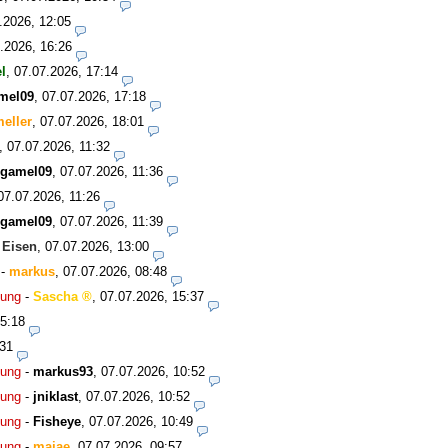
.2026, 12:05
.2026, 16:26
el
,
07.07.2026, 17:14
mel09
,
07.07.2026, 17:18
eller
,
07.07.2026, 18:01
,
07.07.2026, 11:32
rgamel09
,
07.07.2026, 11:36
07.07.2026, 11:26
rgamel09
,
07.07.2026, 11:39
-
Eisen
,
07.07.2026, 13:00
-
markus
,
07.07.2026, 08:48
dung
-
Sascha
,
07.07.2026, 15:37
15:18
:31
dung
-
markus93
,
07.07.2026, 10:52
dung
-
jniklast
,
07.07.2026, 10:52
dung
-
Fisheye
,
07.07.2026, 10:49
dung
-
majae
,
07.07.2026, 09:57