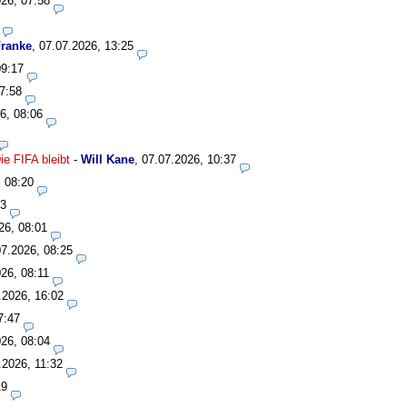
26, 07:58
ranke
,
07.07.2026, 13:25
09:17
7:58
6, 08:06
e FIFA bleibt
-
Will Kane
,
07.07.2026, 10:37
, 08:20
33
26, 08:01
07.2026, 08:25
26, 08:11
.2026, 16:02
7:47
26, 08:04
.2026, 11:32
19