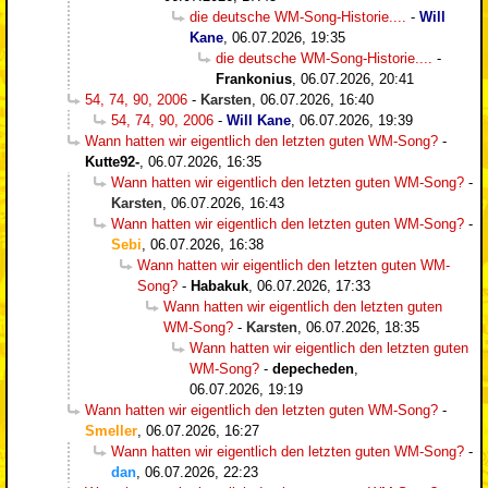
die deutsche WM-Song-Historie....
-
Will
Kane
,
06.07.2026, 19:35
die deutsche WM-Song-Historie....
-
Frankonius
,
06.07.2026, 20:41
54, 74, 90, 2006
-
Karsten
,
06.07.2026, 16:40
54, 74, 90, 2006
-
Will Kane
,
06.07.2026, 19:39
Wann hatten wir eigentlich den letzten guten WM-Song?
-
Kutte92-
,
06.07.2026, 16:35
Wann hatten wir eigentlich den letzten guten WM-Song?
-
Karsten
,
06.07.2026, 16:43
Wann hatten wir eigentlich den letzten guten WM-Song?
-
Sebi
,
06.07.2026, 16:38
Wann hatten wir eigentlich den letzten guten WM-
Song?
-
Habakuk
,
06.07.2026, 17:33
Wann hatten wir eigentlich den letzten guten
WM-Song?
-
Karsten
,
06.07.2026, 18:35
Wann hatten wir eigentlich den letzten guten
WM-Song?
-
depecheden
,
06.07.2026, 19:19
Wann hatten wir eigentlich den letzten guten WM-Song?
-
Smeller
,
06.07.2026, 16:27
Wann hatten wir eigentlich den letzten guten WM-Song?
-
dan
,
06.07.2026, 22:23