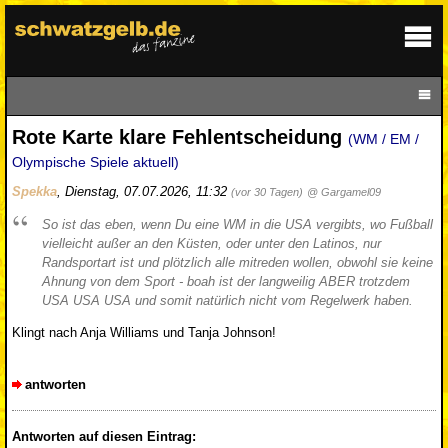
Rote Karte klare Fehlentscheidung
(WM / EM /
Olympische Spiele aktuell)
Spekka
,
Dienstag, 07.07.2026, 11:32
(vor 30 Tagen)
@ Gargamel09
So ist das eben, wenn Du eine WM in die USA vergibts, wo Fußball
vielleicht außer an den Küsten, oder unter den Latinos, nur
Randsportart ist und plötzlich alle mitreden wollen, obwohl sie keine
Ahnung von dem Sport - boah ist der langweilig ABER trotzdem
USA USA USA
und somit natürlich nicht vom Regelwerk haben.
Klingt nach Anja Williams und Tanja Johnson!
antworten
Antworten auf diesen Eintrag: