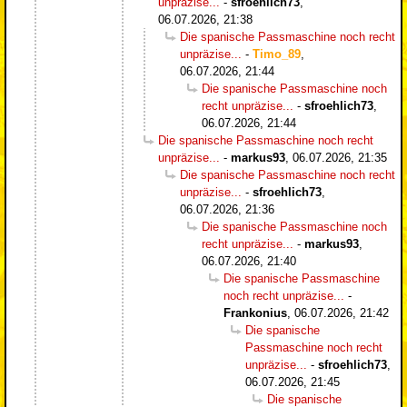
unpräzise...
-
sfroehlich73
,
06.07.2026, 21:38
Die spanische Passmaschine noch recht
unpräzise...
-
Timo_89
,
06.07.2026, 21:44
Die spanische Passmaschine noch
recht unpräzise...
-
sfroehlich73
,
06.07.2026, 21:44
Die spanische Passmaschine noch recht
unpräzise...
-
markus93
,
06.07.2026, 21:35
Die spanische Passmaschine noch recht
unpräzise...
-
sfroehlich73
,
06.07.2026, 21:36
Die spanische Passmaschine noch
recht unpräzise...
-
markus93
,
06.07.2026, 21:40
Die spanische Passmaschine
noch recht unpräzise...
-
Frankonius
,
06.07.2026, 21:42
Die spanische
Passmaschine noch recht
unpräzise...
-
sfroehlich73
,
06.07.2026, 21:45
Die spanische