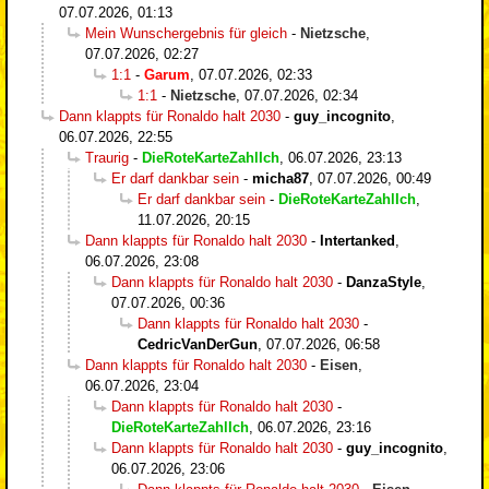
07.07.2026, 01:13
Mein Wunschergebnis für gleich
-
Nietzsche
,
07.07.2026, 02:27
1:1
-
Garum
,
07.07.2026, 02:33
1:1
-
Nietzsche
,
07.07.2026, 02:34
Dann klappts für Ronaldo halt 2030
-
guy_incognito
,
06.07.2026, 22:55
Traurig
-
DieRoteKarteZahlIch
,
06.07.2026, 23:13
Er darf dankbar sein
-
micha87
,
07.07.2026, 00:49
Er darf dankbar sein
-
DieRoteKarteZahlIch
,
11.07.2026, 20:15
Dann klappts für Ronaldo halt 2030
-
Intertanked
,
06.07.2026, 23:08
Dann klappts für Ronaldo halt 2030
-
DanzaStyle
,
07.07.2026, 00:36
Dann klappts für Ronaldo halt 2030
-
CedricVanDerGun
,
07.07.2026, 06:58
Dann klappts für Ronaldo halt 2030
-
Eisen
,
06.07.2026, 23:04
Dann klappts für Ronaldo halt 2030
-
DieRoteKarteZahlIch
,
06.07.2026, 23:16
Dann klappts für Ronaldo halt 2030
-
guy_incognito
,
06.07.2026, 23:06