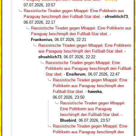
07.07.2026, 10:57
Rassistische Tiraden gegen Mbappé: Eine Politikerin aus
Paraguay beschimpft den Fußball-Star übel.
-
sfroehlich73
,
06.07.2026, 22:17
Rassistische Tiraden gegen Mbappé: Eine Politikerin aus
Paraguay beschimpft den Fußball-Star übel.
-
Frankonius
,
06.07.2026, 22:21
Rassistische Tiraden gegen Mbappé: Eine Politikerin
aus Paraguay beschimpft den Fußball-Star übel.
-
sfroehlich73
,
06.07.2026, 22:22
Rassistische Tiraden gegen Mbappé: Eine
Politikerin aus Paraguay beschimpft den Fußball-
Star übel.
-
Ensiferum
,
06.07.2026, 22:47
Rassistische Tiraden gegen Mbappé: Eine
Politikerin aus Paraguay beschimpft den
Fußball-Star übel.
-
haweka
,
06.07.2026, 23:50
Rassistische Tiraden gegen Mbappé:
Eine Politikerin aus Paraguay
beschimpft den Fußball-Star übel.
-
Bluebird
,
06.07.2026, 23:57
Rassistische Tiraden gegen Mbappé: Eine
Politikerin aus Paraguay beschimpft den