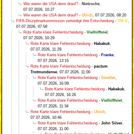
Wie waren die USA denn drauf?
-
Nietzsche
,
07.07.2026, 10:27
Wie waren die USA denn drauf?
-
Ulrich
,
07.07.2026, 08:20
FIFA-Disziplinarkommission verteidigt ihre Entscheidung
-
VM
,
07.07.2026, 07:58
Rote Karte klare Fehlentscheidung
-
Vielhilftviel
,
07.07.2026, 10:29
Rote Karte klare Fehlentscheidung
-
Habakuk
,
07.07.2026, 11:29
Rote Karte klare Fehlentscheidung
-
Franke
,
07.07.2026, 13:15
Rote Karte klare Fehlentscheidung
-
pactum
Trotmundense
,
07.07.2026, 11:00
Rote Karte klare Fehlentscheidung
-
Smeller
,
07.07.2026, 16:09
Rote Karte klare Fehlentscheidung
-
Habakuk
,
07.07.2026, 16:26
Rote Karte klare Fehlentscheidung
-
Vielhilftviel
,
07.07.2026, 11:34
Rote Karte klare Fehlentscheidung
-
Ulrich
,
07.07.2026, 10:46
Rote Karte klare Fehlentscheidung
-
John Silver
,
07.07.2026, 11:00