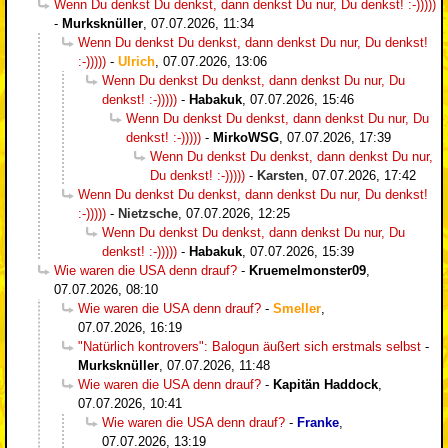
Wenn Du denkst Du denkst, dann denkst Du nur, Du denkst! :-)))))
-
Murksknüller
,
07.07.2026, 11:34
Wenn Du denkst Du denkst, dann denkst Du nur, Du denkst!
:-)))))
-
Ulrich
,
07.07.2026, 13:06
Wenn Du denkst Du denkst, dann denkst Du nur, Du
denkst! :-)))))
-
Habakuk
,
07.07.2026, 15:46
Wenn Du denkst Du denkst, dann denkst Du nur, Du
denkst! :-)))))
-
MirkoWSG
,
07.07.2026, 17:39
Wenn Du denkst Du denkst, dann denkst Du nur,
Du denkst! :-)))))
-
Karsten
,
07.07.2026, 17:42
Wenn Du denkst Du denkst, dann denkst Du nur, Du denkst!
:-)))))
-
Nietzsche
,
07.07.2026, 12:25
Wenn Du denkst Du denkst, dann denkst Du nur, Du
denkst! :-)))))
-
Habakuk
,
07.07.2026, 15:39
Wie waren die USA denn drauf?
-
Kruemelmonster09
,
07.07.2026, 08:10
Wie waren die USA denn drauf?
-
Smeller
,
07.07.2026, 16:19
"Natürlich kontrovers": Balogun äußert sich erstmals selbst
-
Murksknüller
,
07.07.2026, 11:48
Wie waren die USA denn drauf?
-
Kapitän Haddock
,
07.07.2026, 10:41
Wie waren die USA denn drauf?
-
Franke
,
07.07.2026, 13:19