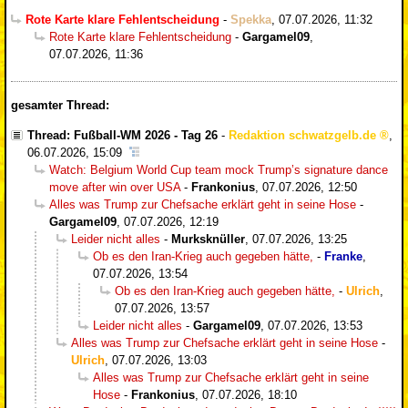
Rote Karte klare Fehlentscheidung
-
Spekka
,
07.07.2026, 11:32
Rote Karte klare Fehlentscheidung
-
Gargamel09
,
07.07.2026, 11:36
gesamter Thread:
Thread: Fußball-WM 2026 - Tag 26
-
Redaktion schwatzgelb.de
,
06.07.2026, 15:09
Watch: Belgium World Cup team mock Trump’s signature dance
move after win over USA
-
Frankonius
,
07.07.2026, 12:50
Alles was Trump zur Chefsache erklärt geht in seine Hose
-
Gargamel09
,
07.07.2026, 12:19
Leider nicht alles
-
Murksknüller
,
07.07.2026, 13:25
Ob es den Iran-Krieg auch gegeben hätte,
-
Franke
,
07.07.2026, 13:54
Ob es den Iran-Krieg auch gegeben hätte,
-
Ulrich
,
07.07.2026, 13:57
Leider nicht alles
-
Gargamel09
,
07.07.2026, 13:53
Alles was Trump zur Chefsache erklärt geht in seine Hose
-
Ulrich
,
07.07.2026, 13:03
Alles was Trump zur Chefsache erklärt geht in seine
Hose
-
Frankonius
,
07.07.2026, 18:10