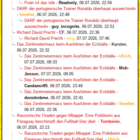
Poah ist das öde
-
Readonly
,
06.07.2026, 22:56
DARF der portugiesische Trainer Ronaldo überhaupt auswechseln
-
Smeller
,
06.07.2026, 22:48
DARF der portugiesische Trainer Ronaldo überhaupt
auswechseln
-
guy_incognito
,
06.07.2026, 22:51
Richard David Precht
-
CF
,
06.07.2026, 22:36
Richard David Precht
-
mrg
,
07.07.2026, 07:46
Das Zentimetermass beim Ausführen der Eckbälle
-
Karsten
,
06.07.2026, 22:32
Das Zentimetermass beim Ausführen der Eckbälle
-
Ulrich
,
07.07.2026, 08:33
Das Zentimetermass beim Ausführen der Eckbälle
-
Mob-
Jenson
,
07.07.2026, 08:05
Das Zentimetermass beim Ausführen der Eckbälle
-
Candamir85
,
06.07.2026, 23:49
Das Zentimetermass beim Ausführen der Eckbälle
-
donotrobme
,
06.07.2026, 22:41
Das Zentimetermass beim Ausführen der Eckbälle
-
Smeller
,
06.07.2026, 22:36
Rassistische Tiraden gegen Mbappé: Eine Politikerin aus
Paraguay beschimpft den Fußball-Star übel.
-
Tomberen
,
06.07.2026, 22:13
Rassistische Tiraden gegen Mbappé: Eine Politikerin aus
Paraguay beschimpft den Fußball-Star übel.
-
Ulrich
,