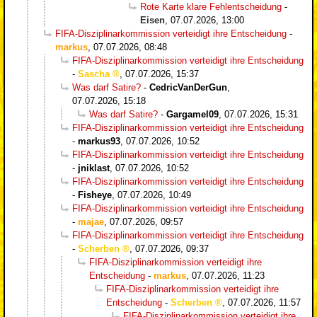
Rote Karte klare Fehlentscheidung
-
Eisen
,
07.07.2026, 13:00
FIFA-Disziplinarkommission verteidigt ihre Entscheidung
-
markus
,
07.07.2026, 08:48
FIFA-Disziplinarkommission verteidigt ihre Entscheidung
-
Sascha
,
07.07.2026, 15:37
Was darf Satire?
-
CedricVanDerGun
,
07.07.2026, 15:18
Was darf Satire?
-
Gargamel09
,
07.07.2026, 15:31
FIFA-Disziplinarkommission verteidigt ihre Entscheidung
-
markus93
,
07.07.2026, 10:52
FIFA-Disziplinarkommission verteidigt ihre Entscheidung
-
jniklast
,
07.07.2026, 10:52
FIFA-Disziplinarkommission verteidigt ihre Entscheidung
-
Fisheye
,
07.07.2026, 10:49
FIFA-Disziplinarkommission verteidigt ihre Entscheidung
-
majae
,
07.07.2026, 09:57
FIFA-Disziplinarkommission verteidigt ihre Entscheidung
-
Scherben
,
07.07.2026, 09:37
FIFA-Disziplinarkommission verteidigt ihre
Entscheidung
-
markus
,
07.07.2026, 11:23
FIFA-Disziplinarkommission verteidigt ihre
Entscheidung
-
Scherben
,
07.07.2026, 11:57
FIFA-Disziplinarkommission verteidigt ihre