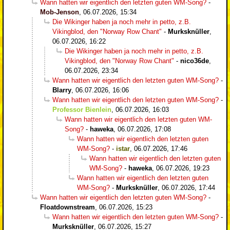
Wann hatten wir eigentlich den letzten guten WM-Song?
-
Mob-Jenson
,
06.07.2026, 15:34
Die Wikinger haben ja noch mehr in petto, z.B.
Vikingblod, den "Norway Row Chant"
-
Murksknüller
,
06.07.2026, 16:22
Die Wikinger haben ja noch mehr in petto, z.B.
Vikingblod, den "Norway Row Chant"
-
nico36de
,
06.07.2026, 23:34
Wann hatten wir eigentlich den letzten guten WM-Song?
-
Blarry
,
06.07.2026, 16:06
Wann hatten wir eigentlich den letzten guten WM-Song?
-
Professor Bienlein
,
06.07.2026, 16:03
Wann hatten wir eigentlich den letzten guten WM-
Song?
-
haweka
,
06.07.2026, 17:08
Wann hatten wir eigentlich den letzten guten
WM-Song?
-
istar
,
06.07.2026, 17:46
Wann hatten wir eigentlich den letzten guten
WM-Song?
-
haweka
,
06.07.2026, 19:23
Wann hatten wir eigentlich den letzten guten
WM-Song?
-
Murksknüller
,
06.07.2026, 17:44
Wann hatten wir eigentlich den letzten guten WM-Song?
-
Floatdownstream
,
06.07.2026, 15:23
Wann hatten wir eigentlich den letzten guten WM-Song?
-
Murksknüller
,
06.07.2026, 15:27