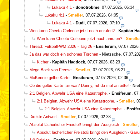
Lukaku 4:1
-
donotrobme
,
07.07.2026, 06:34
Lukaku 4:1
-
Smeller
,
07.07.2026, 04:05
Lukaku 4:1
-
Dudi
,
07.07.2026, 07:10
Wen kann Cheeto Corleone jetzt noch anrufen?
-
Kapitän H
Wen kann Cheeto Corleone jetzt noch anrufen?
-
Smelle
Thread: Fußball-WM 2026 - Tag 26
-
Ensiferum
,
07.07.2026,
Ja das war doch ein schönes Törchen
-
Nietzsche
,
07.07.20
Kicher
-
Kapitän Haddock
,
07.07.2026, 03:23
Mega Bock von Freese
-
Smeller
,
07.07.2026, 03:21
McKennie gelbe Karte
-
Ensiferum
,
07.07.2026, 02:36
Ob die gelbe Karte fair war? Donny, ruf da mal an bitte!
-
Nie
2:1 Belgien. Abwehr USA eine Katastrophe.
-
Ensiferum
,
07.
2:1 Belgien. Abwehr USA eine Katastrophe.
-
Smeller
,
0
2:1 Belgien. Abwehr USA eine Katastrophe.
-
Ensife
Direkte Antwort
-
Smeller
,
07.07.2026, 02:33
Absolut lächerlicher Freistoß bringt den Ausgleich
-
Smeller
Absolut lächerlicher Freistoß bringt den Ausgleich
-
Gar