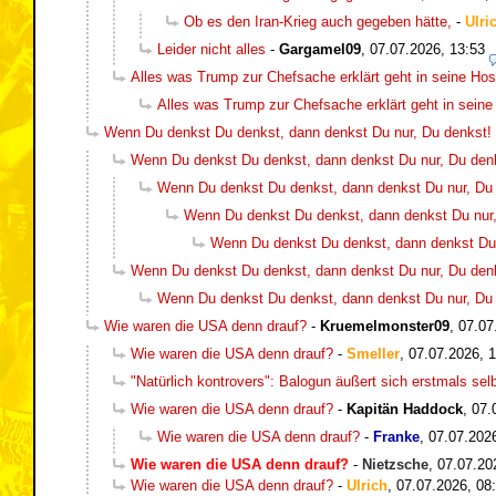
Ob es den Iran-Krieg auch gegeben hätte,
-
Ulri
Leider nicht alles
-
Gargamel09
,
07.07.2026, 13:53
Alles was Trump zur Chefsache erklärt geht in seine Ho
Alles was Trump zur Chefsache erklärt geht in sein
Wenn Du denkst Du denkst, dann denkst Du nur, Du denkst! :-
Wenn Du denkst Du denkst, dann denkst Du nur, Du denkst
Wenn Du denkst Du denkst, dann denkst Du nur, Du de
Wenn Du denkst Du denkst, dann denkst Du nur, D
Wenn Du denkst Du denkst, dann denkst Du nu
Wenn Du denkst Du denkst, dann denkst Du nur, Du denkst
Wenn Du denkst Du denkst, dann denkst Du nur, Du de
Wie waren die USA denn drauf?
-
Kruemelmonster09
,
07.07
Wie waren die USA denn drauf?
-
Smeller
,
07.07.2026, 
"Natürlich kontrovers": Balogun äußert sich erstmals sel
Wie waren die USA denn drauf?
-
Kapitän Haddock
,
07.
Wie waren die USA denn drauf?
-
Franke
,
07.07.202
Wie waren die USA denn drauf?
-
Nietzsche
,
07.07.20
Wie waren die USA denn drauf?
-
Ulrich
,
07.07.2026, 08