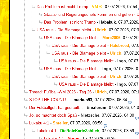
Das Problem ist nicht Trump
-
VM
,
07.07.2026, 07:54
Staats- und Regierungschefs kommen und gehen - Di
Das Problem ist nicht Trump
-
Habakuk
,
07.07.2026
USA raus - Die Blamage bleibt
-
Ulrich
,
07.07.2026, 07:
USA raus - Die Blamage bleibt
-
Marc2006
,
07.07.20
USA raus - Die Blamage bleibt
-
Hatebreed
,
07.
USA raus - Die Blamage bleibt
-
Ulrich
,
07.07.20
USA raus - Die Blamage bleibt
-
Ingo
,
07.07
USA raus - Die Blamage bleibt
-
Ingo
,
07.07.2026, 0
USA raus - Die Blamage bleibt
-
Ulrich
,
07.07.20
USA raus - Die Blamage bleibt
-
Ingo
,
07.07
Thread: Fußball-WM 2026 - Tag 26
-
Ulrich
,
07.07.2026, 07:
STOP THE COUNT!...
-
markus93
,
07.07.2026, 06:34
Der Fußballgott hat geurteilt...
-
Ensiferum
,
07.07.2026, 04:
Jo, so machtet doch Spaß
-
Nietzsche
,
07.07.2026, 04:00
Lukaku 4:1
-
Smeller
,
07.07.2026, 03:56
Lukaku 4:1
-
DieRoteKarteZahlIch
,
07.07.2026, 03:59
Lukaku 4:1
-
Garum
,
07.07.2026, 04:25