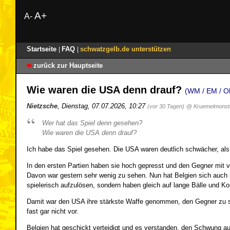
A+
A-
Startseite
FAQ
schwatzgelb.de unterstützen
|
|
zurück zur Hauptseite
Wie waren die USA denn drauf?
(WM / EM / Ol
Nietzsche
,
Dienstag, 07.07.2026, 10:27
(vor 30 Tagen)
@ Kruemelmonst
Wer hat das Spiel denn gesehen?
Wie waren die USA denn drauf?
Ich habe das Spiel gesehen. Die USA waren deutlich schwächer, als 
In den ersten Partien haben sie hoch gepresst und den Gegner mit vi
Davon war gestern sehr wenig zu sehen. Nun hat Belgien sich auch n
spielerisch aufzulösen, sondern haben gleich auf lange Bälle und Ko
Damit war den USA ihre stärkste Waffe genommen, den Gegner zu st
fast gar nicht vor.
Belgien hat geschickt verteidigt und es verstanden, den Schwung a