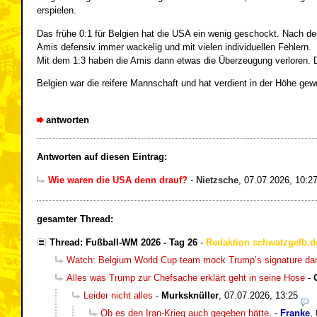
erspielen.
Das frühe 0:1 für Belgien hat die USA ein wenig geschockt. Nach de
Amis defensiv immer wackelig und mit vielen individuellen Fehlern.
Mit dem 1:3 haben die Amis dann etwas die Überzeugung verloren. Di
Belgien war die reifere Mannschaft und hat verdient in der Höhe ge
antworten
Antworten auf diesen Eintrag:
Wie waren die USA denn drauf?
-
Nietzsche
,
07.07.2026, 10:2
gesamter Thread:
Thread: Fußball-WM 2026 - Tag 26
-
Redaktion schwatzgelb.d
Watch: Belgium World Cup team mock Trump’s signature da
Alles was Trump zur Chefsache erklärt geht in seine Hose
-
Leider nicht alles
-
Murksknüller
,
07.07.2026, 13:25
Ob es den Iran-Krieg auch gegeben hätte,
-
Franke
,