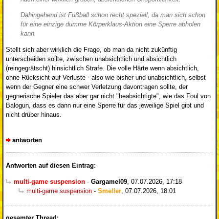
Dahingehend ist Fußball schon recht speziell, da man sich schon
für eine einzige dumme Körperklaus-Aktion eine Sperre abholen
kann.
Stellt sich aber wirklich die Frage, ob man da nicht zukünftig
unterscheiden sollte, zwischen unabsichtlich und absichtlich
(reingegrätscht) hinsichtlich Strafe. Die volle Härte wenn absichtlich,
ohne Rücksicht auf Verluste - also wie bisher und unabsichtlich, selbst
wenn der Gegner eine schwer Verletzung davontragen sollte, der
gegnerische Spieler das aber gar nicht "beabsichtigte", wie das Foul von
Balogun, dass es dann nur eine Sperre für das jeweilige Spiel gibt und
nicht drüber hinaus.
antworten
Antworten auf diesen Eintrag:
multi-game suspension
-
Gargamel09
,
07.07.2026, 17:18
multi-game suspension
-
Smeller
,
07.07.2026, 18:01
gesamter Thread: