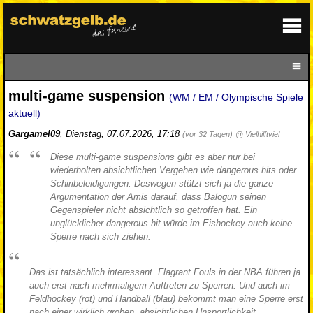
multi-game suspension
(WM / EM / Olympische Spiele
aktuell)
Gargamel09
,
Dienstag, 07.07.2026, 17:18
(vor 32 Tagen)
@ Vielhilftviel
Diese multi-game suspensions gibt es aber nur bei
wiederholten absichtlichen Vergehen wie dangerous hits oder
Schiribeleidigungen. Deswegen stützt sich ja die ganze
Argumentation der Amis darauf, dass Balogun seinen
Gegenspieler nicht absichtlich so getroffen hat. Ein
unglücklicher dangerous hit würde im Eishockey auch keine
Sperre nach sich ziehen.
Das ist tatsächlich interessant. Flagrant Fouls in der NBA führen ja
auch erst nach mehrmaligem Auftreten zu Sperren. Und auch im
Feldhockey (rot) und Handball (blau) bekommt man eine Sperre erst
nach einer wirklich groben, absichtlichen Unsportlichkeit.