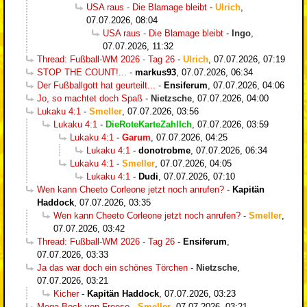
USA raus - Die Blamage bleibt
-
Ulrich
,
07.07.2026, 08:04
USA raus - Die Blamage bleibt
-
Ingo
,
07.07.2026, 11:32
Thread: Fußball-WM 2026 - Tag 26
-
Ulrich
,
07.07.2026, 07:19
STOP THE COUNT!...
-
markus93
,
07.07.2026, 06:34
Der Fußballgott hat geurteilt...
-
Ensiferum
,
07.07.2026, 04:06
Jo, so machtet doch Spaß
-
Nietzsche
,
07.07.2026, 04:00
Lukaku 4:1
-
Smeller
,
07.07.2026, 03:56
Lukaku 4:1
-
DieRoteKarteZahlIch
,
07.07.2026, 03:59
Lukaku 4:1
-
Garum
,
07.07.2026, 04:25
Lukaku 4:1
-
donotrobme
,
07.07.2026, 06:34
Lukaku 4:1
-
Smeller
,
07.07.2026, 04:05
Lukaku 4:1
-
Dudi
,
07.07.2026, 07:10
Wen kann Cheeto Corleone jetzt noch anrufen?
-
Kapitän
Haddock
,
07.07.2026, 03:35
Wen kann Cheeto Corleone jetzt noch anrufen?
-
Smeller
,
07.07.2026, 03:42
Thread: Fußball-WM 2026 - Tag 26
-
Ensiferum
,
07.07.2026, 03:33
Ja das war doch ein schönes Törchen
-
Nietzsche
,
07.07.2026, 03:21
Kicher
-
Kapitän Haddock
,
07.07.2026, 03:23
Mega Bock von Freese
-
Smeller
,
07.07.2026, 03:21