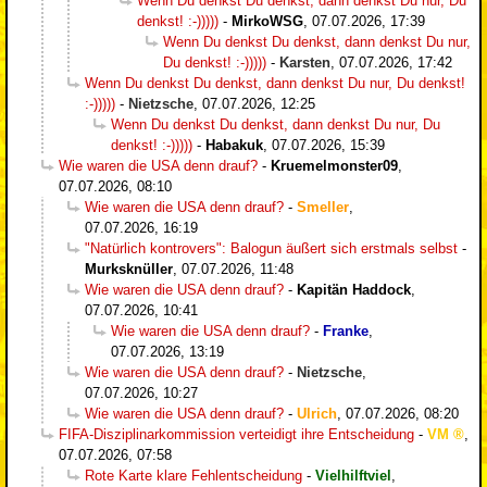
Wenn Du denkst Du denkst, dann denkst Du nur, Du
denkst! :-)))))
-
MirkoWSG
,
07.07.2026, 17:39
Wenn Du denkst Du denkst, dann denkst Du nur,
Du denkst! :-)))))
-
Karsten
,
07.07.2026, 17:42
Wenn Du denkst Du denkst, dann denkst Du nur, Du denkst!
:-)))))
-
Nietzsche
,
07.07.2026, 12:25
Wenn Du denkst Du denkst, dann denkst Du nur, Du
denkst! :-)))))
-
Habakuk
,
07.07.2026, 15:39
Wie waren die USA denn drauf?
-
Kruemelmonster09
,
07.07.2026, 08:10
Wie waren die USA denn drauf?
-
Smeller
,
07.07.2026, 16:19
"Natürlich kontrovers": Balogun äußert sich erstmals selbst
-
Murksknüller
,
07.07.2026, 11:48
Wie waren die USA denn drauf?
-
Kapitän Haddock
,
07.07.2026, 10:41
Wie waren die USA denn drauf?
-
Franke
,
07.07.2026, 13:19
Wie waren die USA denn drauf?
-
Nietzsche
,
07.07.2026, 10:27
Wie waren die USA denn drauf?
-
Ulrich
,
07.07.2026, 08:20
FIFA-Disziplinarkommission verteidigt ihre Entscheidung
-
VM
,
07.07.2026, 07:58
Rote Karte klare Fehlentscheidung
-
Vielhilftviel
,