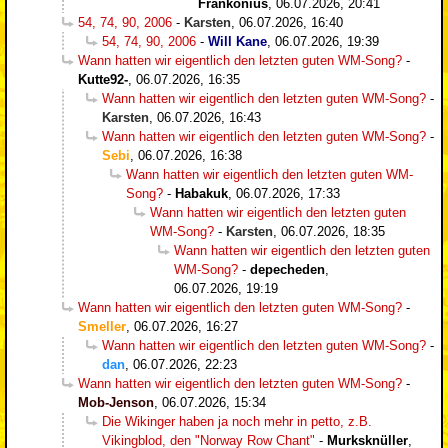
Frankonius
,
06.07.2026, 20:41
54, 74, 90, 2006
-
Karsten
,
06.07.2026, 16:40
54, 74, 90, 2006
-
Will Kane
,
06.07.2026, 19:39
Wann hatten wir eigentlich den letzten guten WM-Song?
-
Kutte92-
,
06.07.2026, 16:35
Wann hatten wir eigentlich den letzten guten WM-Song?
-
Karsten
,
06.07.2026, 16:43
Wann hatten wir eigentlich den letzten guten WM-Song?
-
Sebi
,
06.07.2026, 16:38
Wann hatten wir eigentlich den letzten guten WM-
Song?
-
Habakuk
,
06.07.2026, 17:33
Wann hatten wir eigentlich den letzten guten
WM-Song?
-
Karsten
,
06.07.2026, 18:35
Wann hatten wir eigentlich den letzten guten
WM-Song?
-
depecheden
,
06.07.2026, 19:19
Wann hatten wir eigentlich den letzten guten WM-Song?
-
Smeller
,
06.07.2026, 16:27
Wann hatten wir eigentlich den letzten guten WM-Song?
-
dan
,
06.07.2026, 22:23
Wann hatten wir eigentlich den letzten guten WM-Song?
-
Mob-Jenson
,
06.07.2026, 15:34
Die Wikinger haben ja noch mehr in petto, z.B.
Vikingblod, den "Norway Row Chant"
-
Murksknüller
,