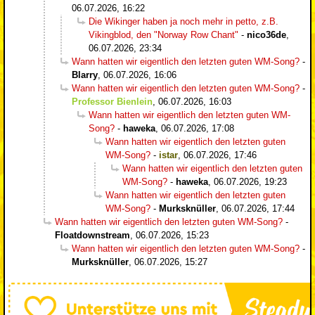
06.07.2026, 16:22
Die Wikinger haben ja noch mehr in petto, z.B.
Vikingblod, den "Norway Row Chant"
-
nico36de
,
06.07.2026, 23:34
Wann hatten wir eigentlich den letzten guten WM-Song?
-
Blarry
,
06.07.2026, 16:06
Wann hatten wir eigentlich den letzten guten WM-Song?
-
Professor Bienlein
,
06.07.2026, 16:03
Wann hatten wir eigentlich den letzten guten WM-
Song?
-
haweka
,
06.07.2026, 17:08
Wann hatten wir eigentlich den letzten guten
WM-Song?
-
istar
,
06.07.2026, 17:46
Wann hatten wir eigentlich den letzten guten
WM-Song?
-
haweka
,
06.07.2026, 19:23
Wann hatten wir eigentlich den letzten guten
WM-Song?
-
Murksknüller
,
06.07.2026, 17:44
Wann hatten wir eigentlich den letzten guten WM-Song?
-
Floatdownstream
,
06.07.2026, 15:23
Wann hatten wir eigentlich den letzten guten WM-Song?
-
Murksknüller
,
06.07.2026, 15:27