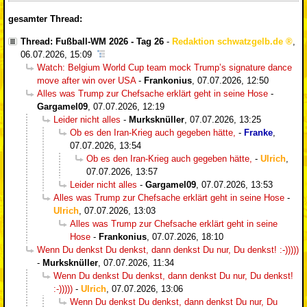
gesamter Thread:
Thread: Fußball-WM 2026 - Tag 26
-
Redaktion schwatzgelb.de
,
06.07.2026, 15:09
Watch: Belgium World Cup team mock Trump’s signature dance
move after win over USA
-
Frankonius
,
07.07.2026, 12:50
Alles was Trump zur Chefsache erklärt geht in seine Hose
-
Gargamel09
,
07.07.2026, 12:19
Leider nicht alles
-
Murksknüller
,
07.07.2026, 13:25
Ob es den Iran-Krieg auch gegeben hätte,
-
Franke
,
07.07.2026, 13:54
Ob es den Iran-Krieg auch gegeben hätte,
-
Ulrich
,
07.07.2026, 13:57
Leider nicht alles
-
Gargamel09
,
07.07.2026, 13:53
Alles was Trump zur Chefsache erklärt geht in seine Hose
-
Ulrich
,
07.07.2026, 13:03
Alles was Trump zur Chefsache erklärt geht in seine
Hose
-
Frankonius
,
07.07.2026, 18:10
Wenn Du denkst Du denkst, dann denkst Du nur, Du denkst! :-)))))
-
Murksknüller
,
07.07.2026, 11:34
Wenn Du denkst Du denkst, dann denkst Du nur, Du denkst!
:-)))))
-
Ulrich
,
07.07.2026, 13:06
Wenn Du denkst Du denkst, dann denkst Du nur, Du