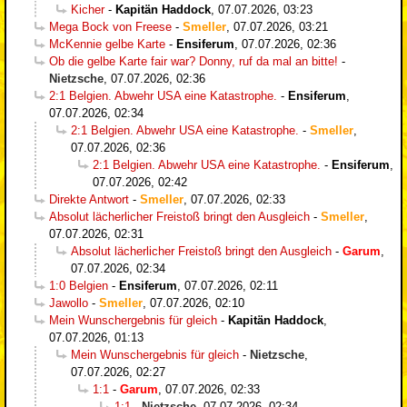
Kicher
-
Kapitän Haddock
,
07.07.2026, 03:23
Mega Bock von Freese
-
Smeller
,
07.07.2026, 03:21
McKennie gelbe Karte
-
Ensiferum
,
07.07.2026, 02:36
Ob die gelbe Karte fair war? Donny, ruf da mal an bitte!
-
Nietzsche
,
07.07.2026, 02:36
2:1 Belgien. Abwehr USA eine Katastrophe.
-
Ensiferum
,
07.07.2026, 02:34
2:1 Belgien. Abwehr USA eine Katastrophe.
-
Smeller
,
07.07.2026, 02:36
2:1 Belgien. Abwehr USA eine Katastrophe.
-
Ensiferum
,
07.07.2026, 02:42
Direkte Antwort
-
Smeller
,
07.07.2026, 02:33
Absolut lächerlicher Freistoß bringt den Ausgleich
-
Smeller
,
07.07.2026, 02:31
Absolut lächerlicher Freistoß bringt den Ausgleich
-
Garum
,
07.07.2026, 02:34
1:0 Belgien
-
Ensiferum
,
07.07.2026, 02:11
Jawollo
-
Smeller
,
07.07.2026, 02:10
Mein Wunschergebnis für gleich
-
Kapitän Haddock
,
07.07.2026, 01:13
Mein Wunschergebnis für gleich
-
Nietzsche
,
07.07.2026, 02:27
1:1
-
Garum
,
07.07.2026, 02:33
1:1
-
Nietzsche
,
07.07.2026, 02:34