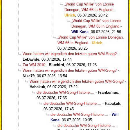
„World Cup Willie“ von Lonnie
Donegan, WM 66 in England
-
Ulrich
,
06.07.2026, 20:42
„World Cup Willie“ von Lonnie
Donegan, WM 66 in England
-
Will Kane
,
06.07.2026, 21:56
„World Cup Willie“ von Lonnie Donegan,
WM 66 in England
-
Ulrich
,
06.07.2026, 20:25
Wann hatten wir eigentlich den letzten guten WM-Song?
-
LeDavide
,
06.07.2026, 17:44
Zur WM 2010
-
Bluebird
,
06.07.2026, 17:25
Wann hatten wir eigentlich den letzten guten WM-Song?
-
Nike79
,
06.07.2026, 16:54
Wann hatten wir eigentlich den letzten guten WM-Song?
-
Habakuk
,
06.07.2026, 17:22
die deutsche WM-Song-Historie....
-
Frankonius
,
06.07.2026, 17:35
die deutsche WM-Song-Historie....
-
Habakuk
,
06.07.2026, 17:45
die deutsche WM-Song-Historie....
-
Will
Kane
,
06.07.2026, 19:35
die deutsche WM-Song-Historie....
-