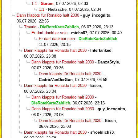
1:1
-
Garum
,
07.07.2026, 02:33
1:1
-
Nietzsche
,
07.07.2026, 02:34
Dann klappts für Ronaldo halt 2030
-
guy_incognito
,
06.07.2026, 22:55
Traurig
-
DieRoteKarteZahlIch
,
06.07.2026, 23:13
Er darf dankbar sein
-
micha87
,
07.07.2026, 00:49
Er darf dankbar sein
-
DieRoteKarteZahlIch
,
11.07.2026, 20:15
Dann klappts für Ronaldo halt 2030
-
Intertanked
,
06.07.2026, 23:08
Dann klappts für Ronaldo halt 2030
-
DanzaStyle
,
07.07.2026, 00:36
Dann klappts für Ronaldo halt 2030
-
CedricVanDerGun
,
07.07.2026, 06:58
Dann klappts für Ronaldo halt 2030
-
Eisen
,
06.07.2026, 23:04
Dann klappts für Ronaldo halt 2030
-
DieRoteKarteZahlIch
,
06.07.2026, 23:16
Dann klappts für Ronaldo halt 2030
-
guy_incognito
,
06.07.2026, 23:06
Dann klappts für Ronaldo halt 2030
-
Eisen
,
06.07.2026, 23:08
Dann klappts für Ronaldo halt 2030
-
sfroehlich73
,