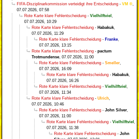
FIFA-Disziplinarkommission verteidigt ihre Entscheidung
-
VM
,
07.07.2026, 07:58
Rote Karte klare Fehlentscheidung
-
Vielhilftviel
,
07.07.2026, 10:29
Rote Karte klare Fehlentscheidung
-
Habakuk
,
07.07.2026, 11:29
Rote Karte klare Fehlentscheidung
-
Franke
,
07.07.2026, 13:15
Rote Karte klare Fehlentscheidung
-
pactum
Trotmundense
,
07.07.2026, 11:00
Rote Karte klare Fehlentscheidung
-
Smeller
,
07.07.2026, 16:09
Rote Karte klare Fehlentscheidung
-
Habakuk
,
07.07.2026, 16:26
Rote Karte klare Fehlentscheidung
-
Vielhilftviel
,
07.07.2026, 11:34
Rote Karte klare Fehlentscheidung
-
Ulrich
,
07.07.2026, 10:46
Rote Karte klare Fehlentscheidung
-
John Silver
,
07.07.2026, 11:00
Rote Karte klare Fehlentscheidung
-
Vielhilftviel
,
07.07.2026, 11:38
Rote Karte klare Fehlentscheidung
-
John