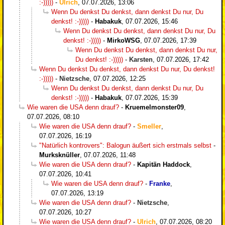
:-)))))
-
Ulrich
,
07.07.2026, 13:06
Wenn Du denkst Du denkst, dann denkst Du nur, Du
denkst! :-)))))
-
Habakuk
,
07.07.2026, 15:46
Wenn Du denkst Du denkst, dann denkst Du nur, Du
denkst! :-)))))
-
MirkoWSG
,
07.07.2026, 17:39
Wenn Du denkst Du denkst, dann denkst Du nur,
Du denkst! :-)))))
-
Karsten
,
07.07.2026, 17:42
Wenn Du denkst Du denkst, dann denkst Du nur, Du denkst!
:-)))))
-
Nietzsche
,
07.07.2026, 12:25
Wenn Du denkst Du denkst, dann denkst Du nur, Du
denkst! :-)))))
-
Habakuk
,
07.07.2026, 15:39
Wie waren die USA denn drauf?
-
Kruemelmonster09
,
07.07.2026, 08:10
Wie waren die USA denn drauf?
-
Smeller
,
07.07.2026, 16:19
"Natürlich kontrovers": Balogun äußert sich erstmals selbst
-
Murksknüller
,
07.07.2026, 11:48
Wie waren die USA denn drauf?
-
Kapitän Haddock
,
07.07.2026, 10:41
Wie waren die USA denn drauf?
-
Franke
,
07.07.2026, 13:19
Wie waren die USA denn drauf?
-
Nietzsche
,
07.07.2026, 10:27
Wie waren die USA denn drauf?
-
Ulrich
,
07.07.2026, 08:20