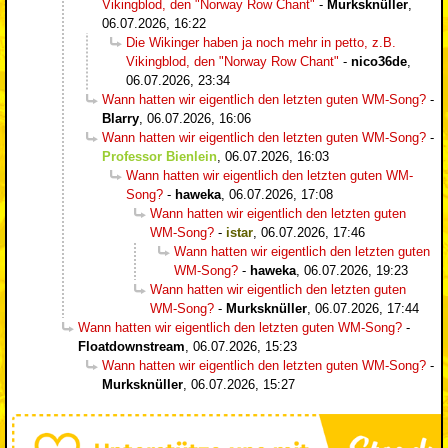
Vikingblod, den "Norway Row Chant"
-
Murksknüller
,
06.07.2026, 16:22
Die Wikinger haben ja noch mehr in petto, z.B.
Vikingblod, den "Norway Row Chant"
-
nico36de
,
06.07.2026, 23:34
Wann hatten wir eigentlich den letzten guten WM-Song?
-
Blarry
,
06.07.2026, 16:06
Wann hatten wir eigentlich den letzten guten WM-Song?
-
Professor Bienlein
,
06.07.2026, 16:03
Wann hatten wir eigentlich den letzten guten WM-
Song?
-
haweka
,
06.07.2026, 17:08
Wann hatten wir eigentlich den letzten guten
WM-Song?
-
istar
,
06.07.2026, 17:46
Wann hatten wir eigentlich den letzten guten
WM-Song?
-
haweka
,
06.07.2026, 19:23
Wann hatten wir eigentlich den letzten guten
WM-Song?
-
Murksknüller
,
06.07.2026, 17:44
Wann hatten wir eigentlich den letzten guten WM-Song?
-
Floatdownstream
,
06.07.2026, 15:23
Wann hatten wir eigentlich den letzten guten WM-Song?
-
Murksknüller
,
06.07.2026, 15:27