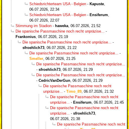
Schiedsrichterteam USA - Belgien
-
Kapuste
,
06.07.2026, 22:34
Schiedsrichterteam USA - Belgien
-
Ensiferum
,
06.07.2026, 22:07
Stimmung im Stadion
-
haweka
,
06.07.2026, 21:52
Die spanische Passmaschine noch recht unpräzise...
-
Frankonius
,
06.07.2026, 21:19
Die spanische Passmaschine noch recht unpräzise...
-
sfroehlich73
,
06.07.2026, 21:22
Die spanische Passmaschine noch recht unpräzise...
-
Smeller
,
06.07.2026, 21:25
Die spanische Passmaschine noch recht unpräzise...
-
sfroehlich73
,
06.07.2026, 21:29
Die spanische Passmaschine noch recht unpräzise...
-
CedricVanDerGun
,
06.07.2026, 21:29
Die spanische Passmaschine noch recht
unpräzise...
-
Timo_89
,
06.07.2026, 21:32
Die spanische Passmaschine noch recht
unpräzise...
-
Ensiferum
,
06.07.2026, 21:45
Die spanische Passmaschine noch recht
unpräzise...
-
sfroehlich73
,
06.07.2026, 21:38
Die spanische Passmaschine noch recht