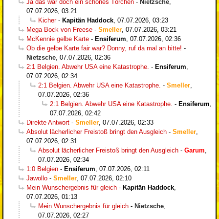
Ja das war doch ein schönes Törchen
-
Nietzsche
,
07.07.2026, 03:21
Kicher
-
Kapitän Haddock
,
07.07.2026, 03:23
Mega Bock von Freese
-
Smeller
,
07.07.2026, 03:21
McKennie gelbe Karte
-
Ensiferum
,
07.07.2026, 02:36
Ob die gelbe Karte fair war? Donny, ruf da mal an bitte!
-
Nietzsche
,
07.07.2026, 02:36
2:1 Belgien. Abwehr USA eine Katastrophe.
-
Ensiferum
,
07.07.2026, 02:34
2:1 Belgien. Abwehr USA eine Katastrophe.
-
Smeller
,
07.07.2026, 02:36
2:1 Belgien. Abwehr USA eine Katastrophe.
-
Ensiferum
,
07.07.2026, 02:42
Direkte Antwort
-
Smeller
,
07.07.2026, 02:33
Absolut lächerlicher Freistoß bringt den Ausgleich
-
Smeller
,
07.07.2026, 02:31
Absolut lächerlicher Freistoß bringt den Ausgleich
-
Garum
,
07.07.2026, 02:34
1:0 Belgien
-
Ensiferum
,
07.07.2026, 02:11
Jawollo
-
Smeller
,
07.07.2026, 02:10
Mein Wunschergebnis für gleich
-
Kapitän Haddock
,
07.07.2026, 01:13
Mein Wunschergebnis für gleich
-
Nietzsche
,
07.07.2026, 02:27