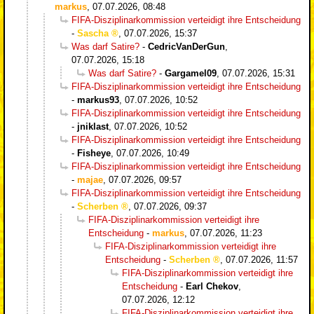
markus
,
07.07.2026, 08:48
FIFA-Disziplinarkommission verteidigt ihre Entscheidung
-
Sascha
,
07.07.2026, 15:37
Was darf Satire?
-
CedricVanDerGun
,
07.07.2026, 15:18
Was darf Satire?
-
Gargamel09
,
07.07.2026, 15:31
FIFA-Disziplinarkommission verteidigt ihre Entscheidung
-
markus93
,
07.07.2026, 10:52
FIFA-Disziplinarkommission verteidigt ihre Entscheidung
-
jniklast
,
07.07.2026, 10:52
FIFA-Disziplinarkommission verteidigt ihre Entscheidung
-
Fisheye
,
07.07.2026, 10:49
FIFA-Disziplinarkommission verteidigt ihre Entscheidung
-
majae
,
07.07.2026, 09:57
FIFA-Disziplinarkommission verteidigt ihre Entscheidung
-
Scherben
,
07.07.2026, 09:37
FIFA-Disziplinarkommission verteidigt ihre
Entscheidung
-
markus
,
07.07.2026, 11:23
FIFA-Disziplinarkommission verteidigt ihre
Entscheidung
-
Scherben
,
07.07.2026, 11:57
FIFA-Disziplinarkommission verteidigt ihre
Entscheidung
-
Earl Chekov
,
07.07.2026, 12:12
FIFA-Disziplinarkommission verteidigt ihre