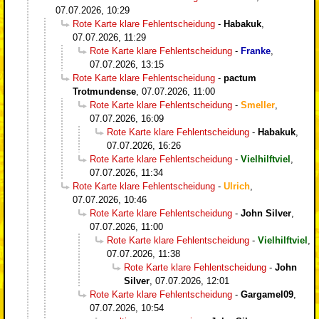
07.07.2026, 10:29
Rote Karte klare Fehlentscheidung
-
Habakuk
,
07.07.2026, 11:29
Rote Karte klare Fehlentscheidung
-
Franke
,
07.07.2026, 13:15
Rote Karte klare Fehlentscheidung
-
pactum
Trotmundense
,
07.07.2026, 11:00
Rote Karte klare Fehlentscheidung
-
Smeller
,
07.07.2026, 16:09
Rote Karte klare Fehlentscheidung
-
Habakuk
,
07.07.2026, 16:26
Rote Karte klare Fehlentscheidung
-
Vielhilftviel
,
07.07.2026, 11:34
Rote Karte klare Fehlentscheidung
-
Ulrich
,
07.07.2026, 10:46
Rote Karte klare Fehlentscheidung
-
John Silver
,
07.07.2026, 11:00
Rote Karte klare Fehlentscheidung
-
Vielhilftviel
,
07.07.2026, 11:38
Rote Karte klare Fehlentscheidung
-
John
Silver
,
07.07.2026, 12:01
Rote Karte klare Fehlentscheidung
-
Gargamel09
,
07.07.2026, 10:54