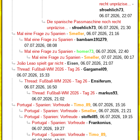
recht unpräzise...
-
sfroehlich73
,
06.07.2026, 22:07
Die spanische Passmaschine noch recht
unpräzise...
-
sfroehlich73
,
06.07.2026, 21:30
Mal eine Frage zu Spanien
-
Smeller
,
06.07.2026, 21:16
Mal eine Frage zu Spanien
-
bambam191279
,
07.07.2026, 08:08
Mal eine Frage zu Spanien
-
homer73
,
06.07.2026, 22:40
Mal eine Frage zu Spanien
-
Smeller
,
07.07.2026, 00:17
João Leao spielt gar nicht
-
Eisen
,
06.07.2026, 21:07
Thread: Fußball-WM 2026 - Tag 26
-
Gargamel09
,
06.07.2026, 15:33
Thread: Fußball-WM 2026 - Tag 26
-
Ensiferum
,
06.07.2026, 16:50
Thread: Fußball-WM 2026 - Tag 26
-
markus93
,
06.07.2026, 21:02
Portugal - Spanien: Vorfreude
-
Timo_89
,
06.07.2026, 15:16
Portugal - Spanien: Vorfreude
-
Smeller
,
06.07.2026, 21:21
Portugal - Spanien: Vorfreude
-
stoffel85
,
06.07.2026, 19:15
Portugal - Spanien: Vorfreude
-
Frankonius
,
06.07.2026, 19:27
Portugal - Spanien: Vorfreude
-
Timo_89
,