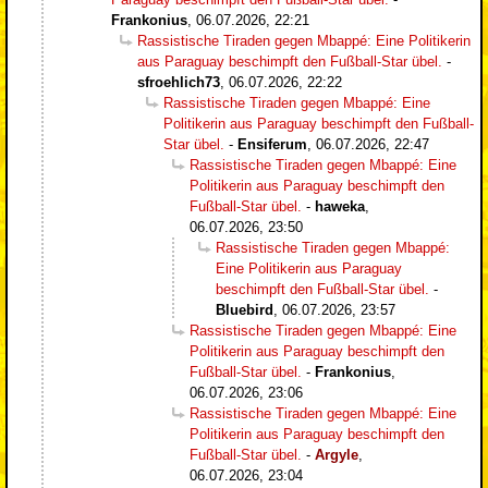
Frankonius
,
06.07.2026, 22:21
Rassistische Tiraden gegen Mbappé: Eine Politikerin
aus Paraguay beschimpft den Fußball-Star übel.
-
sfroehlich73
,
06.07.2026, 22:22
Rassistische Tiraden gegen Mbappé: Eine
Politikerin aus Paraguay beschimpft den Fußball-
Star übel.
-
Ensiferum
,
06.07.2026, 22:47
Rassistische Tiraden gegen Mbappé: Eine
Politikerin aus Paraguay beschimpft den
Fußball-Star übel.
-
haweka
,
06.07.2026, 23:50
Rassistische Tiraden gegen Mbappé:
Eine Politikerin aus Paraguay
beschimpft den Fußball-Star übel.
-
Bluebird
,
06.07.2026, 23:57
Rassistische Tiraden gegen Mbappé: Eine
Politikerin aus Paraguay beschimpft den
Fußball-Star übel.
-
Frankonius
,
06.07.2026, 23:06
Rassistische Tiraden gegen Mbappé: Eine
Politikerin aus Paraguay beschimpft den
Fußball-Star übel.
-
Argyle
,
06.07.2026, 23:04