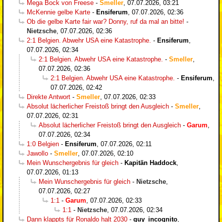
Mega Bock von Freese
-
Smeller
,
07.07.2026, 03:21
McKennie gelbe Karte
-
Ensiferum
,
07.07.2026, 02:36
Ob die gelbe Karte fair war? Donny, ruf da mal an bitte!
-
Nietzsche
,
07.07.2026, 02:36
2:1 Belgien. Abwehr USA eine Katastrophe.
-
Ensiferum
,
07.07.2026, 02:34
2:1 Belgien. Abwehr USA eine Katastrophe.
-
Smeller
,
07.07.2026, 02:36
2:1 Belgien. Abwehr USA eine Katastrophe.
-
Ensiferum
,
07.07.2026, 02:42
Direkte Antwort
-
Smeller
,
07.07.2026, 02:33
Absolut lächerlicher Freistoß bringt den Ausgleich
-
Smeller
,
07.07.2026, 02:31
Absolut lächerlicher Freistoß bringt den Ausgleich
-
Garum
,
07.07.2026, 02:34
1:0 Belgien
-
Ensiferum
,
07.07.2026, 02:11
Jawollo
-
Smeller
,
07.07.2026, 02:10
Mein Wunschergebnis für gleich
-
Kapitän Haddock
,
07.07.2026, 01:13
Mein Wunschergebnis für gleich
-
Nietzsche
,
07.07.2026, 02:27
1:1
-
Garum
,
07.07.2026, 02:33
1:1
-
Nietzsche
,
07.07.2026, 02:34
Dann klappts für Ronaldo halt 2030
-
guy_incognito
,