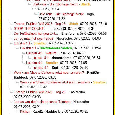
USA raus - Die Blamage bleibt
-
Ulrich
,
07.07.2026, 08:04
USA raus - Die Blamage bleibt
-
Ingo
,
07.07.2026, 11:32
Thread: Fußball-WM 2026 - Tag 26
-
Ulrich
,
07.07.2026, 07:19
STOP THE COUNT!...
-
markus93
,
07.07.2026, 06:34
Der Fußballgott hat geurteilt...
-
Ensiferum
,
07.07.2026, 04:06
Jo, so machtet doch Spaß
-
Nietzsche
,
07.07.2026, 04:00
Lukaku 4:1
-
Smeller
,
07.07.2026, 03:56
Lukaku 4:1
-
DieRoteKarteZahlIch
,
07.07.2026, 03:59
Lukaku 4:1
-
Garum
,
07.07.2026, 04:25
Lukaku 4:1
-
donotrobme
,
07.07.2026, 06:34
Lukaku 4:1
-
Smeller
,
07.07.2026, 04:05
Lukaku 4:1
-
Dudi
,
07.07.2026, 07:10
Wen kann Cheeto Corleone jetzt noch anrufen?
-
Kapitän
Haddock
,
07.07.2026, 03:35
Wen kann Cheeto Corleone jetzt noch anrufen?
-
Smeller
,
07.07.2026, 03:42
Thread: Fußball-WM 2026 - Tag 26
-
Ensiferum
,
07.07.2026, 03:33
Ja das war doch ein schönes Törchen
-
Nietzsche
,
07.07.2026, 03:21
Kicher
-
Kapitän Haddock
,
07.07.2026, 03:23