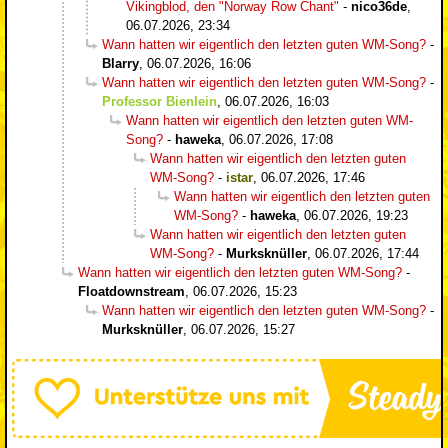
Vikingblod, den "Norway Row Chant"
-
nico36de
,
06.07.2026, 23:34
Wann hatten wir eigentlich den letzten guten WM-Song?
-
Blarry
,
06.07.2026, 16:06
Wann hatten wir eigentlich den letzten guten WM-Song?
-
Professor Bienlein
,
06.07.2026, 16:03
Wann hatten wir eigentlich den letzten guten WM-
Song?
-
haweka
,
06.07.2026, 17:08
Wann hatten wir eigentlich den letzten guten
WM-Song?
-
istar
,
06.07.2026, 17:46
Wann hatten wir eigentlich den letzten guten
WM-Song?
-
haweka
,
06.07.2026, 19:23
Wann hatten wir eigentlich den letzten guten
WM-Song?
-
Murksknüller
,
06.07.2026, 17:44
Wann hatten wir eigentlich den letzten guten WM-Song?
-
Floatdownstream
,
06.07.2026, 15:23
Wann hatten wir eigentlich den letzten guten WM-Song?
-
Murksknüller
,
06.07.2026, 15:27