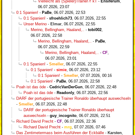
Vielleicht als (Spieler)Trainer?! kT
-
Ensiferum
,
06.07.2026, 23:07
0:1 Spanien!
-
PaBe
,
06.07.2026, 22:53
0:1 Spanien!
-
sfroehlich73
,
06.07.2026, 22:55
Unser Merino
-
Elmar
,
06.07.2026, 22:55
Merino, Bellingham, Haaland,..
-
tobi002
,
06.07.2026, 22:58
Merino, Bellingham, Haaland,..
-
PaBe
,
06.07.2026, 22:59
Merino, Bellingham, Haaland,..
-
CF
,
06.07.2026, 23:01
0:1 Spanien!
-
Smeller
,
06.07.2026, 22:55
0:1 Spanien!
-
simie
,
06.07.2026, 23:12
0:1 Spanien!
-
Smeller
,
07.07.2026, 00:16
0:1 Spanien!
-
PaBe
,
06.07.2026, 22:58
Poah ist das öde
-
CedricVanDerGun
,
06.07.2026, 22:48
Poah ist das öde
-
Readonly
,
06.07.2026, 22:56
DARF der portugiesische Trainer Ronaldo überhaupt auswechseln
-
Smeller
,
06.07.2026, 22:48
DARF der portugiesische Trainer Ronaldo überhaupt
auswechseln
-
guy_incognito
,
06.07.2026, 22:51
Richard David Precht
-
CF
,
06.07.2026, 22:36
Richard David Precht
-
mrg
,
07.07.2026, 07:46
Das Zentimetermass beim Ausführen der Eckbälle
-
Karsten
,