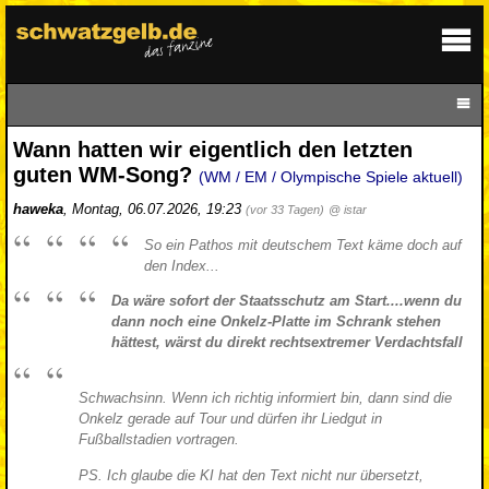
Wann hatten wir eigentlich den letzten
guten WM-Song?
(WM / EM / Olympische Spiele aktuell)
haweka
,
Montag, 06.07.2026, 19:23
(vor 33 Tagen)
@ istar
So ein Pathos mit deutschem Text käme doch auf
den Index...
Da wäre sofort der Staatsschutz am Start....wenn du
dann noch eine Onkelz-Platte im Schrank stehen
hättest, wärst du direkt rechtsextremer Verdachtsfall
Schwachsinn. Wenn ich richtig informiert bin, dann sind die
Onkelz gerade auf Tour und dürfen ihr Liedgut in
Fußballstadien vortragen.
PS. Ich glaube die KI hat den Text nicht nur übersetzt,