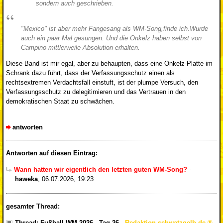
sondern auch geschrieben.
"Mexico" ist aber mehr Fangesang als WM-Song,finde ich.Wurde
auch ein paar Mal gesungen. Und die Onkelz haben selbst von
Campino mittlerweile Absolution erhalten.
Diese Band ist mir egal, aber zu behaupten, dass eine Onkelz-Platte im
Schrank dazu führt, dass der Verfassungsschutz einen als
rechtsextremen Verdachtsfall einstuft, ist der plumpe Versuch, den
Verfassungsschutz zu delegitimieren und das Vertrauen in den
demokratischen Staat zu schwächen.
antworten
Antworten auf diesen Eintrag:
Wann hatten wir eigentlich den letzten guten WM-Song?
-
haweka
,
06.07.2026, 19:23
gesamter Thread:
Thread: Fußball-WM 2026 - Tag 26
-
Redaktion schwatzgelb.de
,