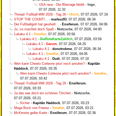
USA raus - Die Blamage bleibt
-
Ingo
,
07.07.2026, 11:32
Thread: Fußball-WM 2026 - Tag 26
-
Ulrich
,
07.07.2026, 07:19
STOP THE COUNT!...
-
markus93
,
07.07.2026, 06:34
Der Fußballgott hat geurteilt...
-
Ensiferum
,
07.07.2026, 04:06
Jo, so machtet doch Spaß
-
Nietzsche
,
07.07.2026, 04:00
Lukaku 4:1
-
Smeller
,
07.07.2026, 03:56
Lukaku 4:1
-
DieRoteKarteZahlIch
,
07.07.2026, 03:59
Lukaku 4:1
-
Garum
,
07.07.2026, 04:25
Lukaku 4:1
-
donotrobme
,
07.07.2026, 06:34
Lukaku 4:1
-
Smeller
,
07.07.2026, 04:05
Lukaku 4:1
-
Dudi
,
07.07.2026, 07:10
Wen kann Cheeto Corleone jetzt noch anrufen?
-
Kapitän
Haddock
,
07.07.2026, 03:35
Wen kann Cheeto Corleone jetzt noch anrufen?
-
Smeller
,
07.07.2026, 03:42
Thread: Fußball-WM 2026 - Tag 26
-
Ensiferum
,
07.07.2026, 03:33
Ja das war doch ein schönes Törchen
-
Nietzsche
,
07.07.2026, 03:21
Kicher
-
Kapitän Haddock
,
07.07.2026, 03:23
Mega Bock von Freese
-
Smeller
,
07.07.2026, 03:21
McKennie gelbe Karte
-
Ensiferum
,
07.07.2026, 02:36